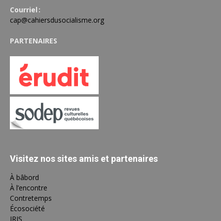
Courriel :
cap@cahiersdusocialisme.org
PARTENAIRES
Visitez nos sites amis et partenaires
À bâbord
À l’encontre
Contretemps
Écosociété
IRIS