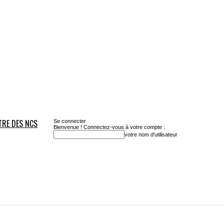
TRE DES NCS
Se connecter
Bienvenue ! Connectez-vous à votre compte :
votre nom d'utilisateur