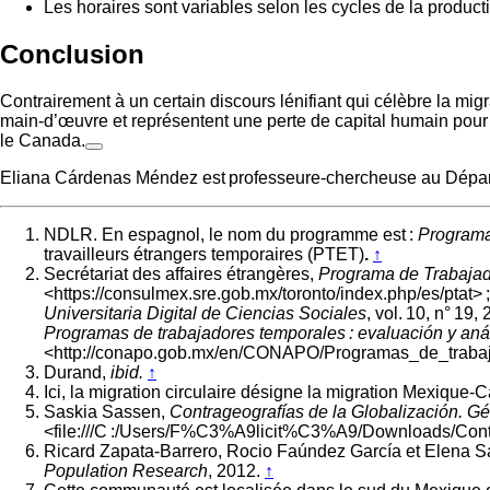
Les horaires sont variables selon les cycles de la product
Conclusion
Contrairement à un certain discours lénifiant qui célèbre la migr
main-d’œuvre et représentent une perte de capital humain pou
le Canada.
R
e
Eliana Cárdenas Méndez est professeure-chercheuse au Dépar
m
o
v
NDLR. En espagnol, le nom du programme est :
Programa
e
travailleurs étrangers temporaires (PTET)
.
↑
t
Secrétariat des affaires étrangères,
Programa de Trabajad
e
<https://consulmex.sre.gob.mx/toronto/index.php/es/ptat> 
r
Universitaria Digital de Ciencias Sociales
, vol. 10, n° 19,
m
Programas de trabajadores temporales : evaluación y aná
<http://conapo.gob.mx/en/CONAPO/Programas_de_trabaj
:
Durand,
ibid.
↑
E
Ici, la migration circulaire désigne la migration Mexiqu
l
Saskia Sassen,
Contrageografías de la Globalización. Gén
i
<file:///C :/Users/F%C3%A9licit%C3%A9/Downloads/Cont
a
Ricard Zapata-Barrero, Rocio Faúndez García et Elena Sán
n
Population Research
, 2012.
↑
a