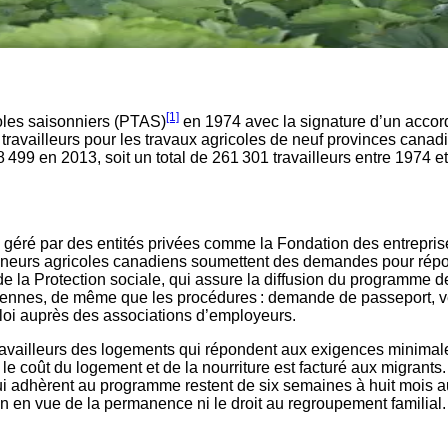
[1]
oles saisonniers (PTAS)
en 1974 avec la signature d’un accord 
 travailleurs pour les travaux agricoles de neuf provinces cana
99 en 2013, soit un total de 261 301 travailleurs entre 1974 e
é géré par des entités privées comme la Fondation des entrepri
reneurs agricoles canadiens soumettent des demandes pour répo
de la Protection sociale, qui assure la diffusion du programme d
adiennes, de même que les procédures : demande de passeport, 
loi auprès des associations d’employeurs.
ravailleurs des logements qui répondent aux exigences minimales
le coût du logement et de la nourriture est facturé aux migrants. 
i adhèrent au programme restent de six semaines à huit mois au 
en vue de la permanence ni le droit au regroupement familial. L