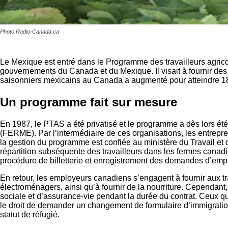
Photo Radio-Canada.ca
Le Mexique est entré dans le Programme des travailleurs agric
gouvernements du Canada et du Mexique. Il visait à fournir des
saisonniers mexicains au Canada a augmenté pour atteindre 18 4
Un programme fait sur mesure
En 1987, le PTAS a été privatisé et le programme a dès lors ét
(FERME). Par l’intermédiaire de ces organisations, les entrep
la gestion du programme est confiée au ministère du Travail et 
répartition subséquente des travailleurs dans les fermes can
procédure de billetterie et enregistrement des demandes d’emp
En retour, les employeurs canadiens s’engagent à fournir aux t
électroménagers, ainsi qu’à fournir de la nourriture. Cependant, 
sociale et d’assurance-vie pendant la durée du contrat. Ceux qu
le droit de demander un changement de formulaire d’immigration 
statut de réfugié.