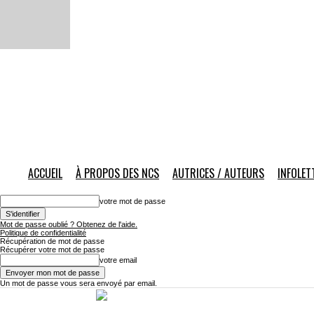
ACCUEIL
À PROPOS DES NCS
AUTRICES / AUTEURS
INFOLET
votre mot de passe
Mot de passe oublié ? Obtenez de l'aide.
Politique de confidentialité
Récupération de mot de passe
Récupérer votre mot de passe
votre email
Un mot de passe vous sera envoyé par email.