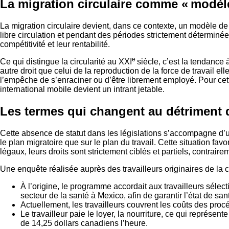
La migration circulaire comme « modèl
La migration circulaire devient, dans ce contexte, un modèle de m
libre circulation et pendant des périodes strictement déterminée
compétitivité et leur rentabilité.
e
Ce qui distingue la circularité au XXI
siècle, c’est la tendance à
autre droit que celui de la reproduction de la force de travail ell
l’empêche de s’enraciner ou d’être librement employé. Pour cette 
international mobile devient un intrant jetable.
Les termes qui changent au détriment d
Cette absence de statut dans les législations s’accompagne d’une
le plan migratoire que sur le plan du travail. Cette situation f
légaux, leurs droits sont strictement ciblés et partiels, contra
Une enquête réalisée auprès des travailleurs originaires de l
À l’origine, le programme accordait aux travailleurs sélec
secteur de la santé à Mexico, afin de garantir l’état de 
Actuellement, les travailleurs couvrent les coûts des proc
Le travailleur paie le loyer, la nourriture, ce qui représe
de 14,25 dollars canadiens l’heure.