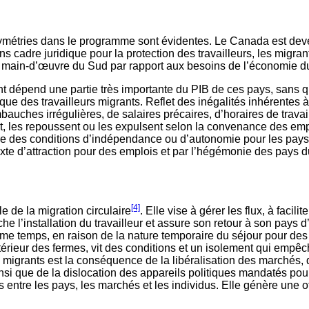
métries dans le programme sont évidentes. Le Canada est deven
cadre juridique pour la protection des travailleurs, les migrant
 la main-d’œuvre du Sud par rapport aux besoins de l’économie 
 dépend une partie très importante du PIB de ces pays, sans qu
que des travailleurs migrants. Reflet des inégalités inhérentes à
embauches irrégulières, de salaires précaires, d’horaires de trava
ent, les repoussent ou les expulsent selon la convenance des emp
’être des conditions d’indépendance ou d’autonomie pour les pays 
te d’attraction pour des emplois et par l’hégémonie des pays d
[4]
le de la migration circulaire
. Elle vise à gérer les flux, à facil
he l’installation du travailleur et assure son retour à son pays d
ême temps, en raison de la nature temporaire du séjour pour des emp
érieur des fermes, vit des conditions et un isolement qui empêch
de migrants est la conséquence de la libéralisation des marchés
nsi que de la dislocation des appareils politiques mandatés pour
és entre les pays, les marchés et les individus. Elle génère une o