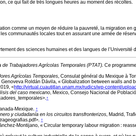
ion, ce qui fait de très longues heures au moment des récoltes.
ation comme un moyen de réduire la pauvreté, la migration en géné
r les communautés locales tout en assurant une armée de réser
tement des sciences humaines et des langues de l’Université
 de Trabajadores Agrícolas Temporales (PTAT).
Ce programme 
ores Agrícolas Temporales
, Consulat général du Mexique à Tor
; Genoveva Roldán Dávila, « Globalization between walls and bor
 2019, <
http://virtual.cuautitlan.unam.mx/rudics/wp-content/u
lisis del caso mexicano
, Mexico, Consejo Nacional de Població
adores_temporales>.
↑
e-Canada-Mexique.
↑
ero y ciudadanía en los circuitos transfronterizos
, Madrid, Tra
rageografias.pdf>.
↑
chez-Montijano, « Circular temporary labour migration : reasse