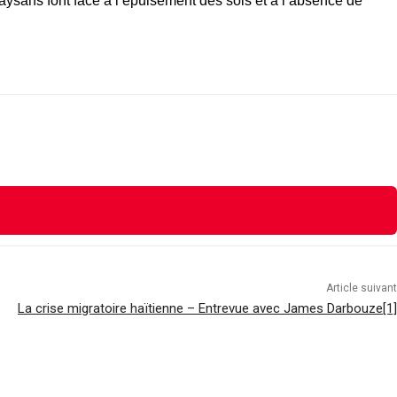
aysans font face à l’épuisement des sols et à l’absence de
Article suivant
La crise migratoire haïtienne – Entrevue avec James Darbouze[1]