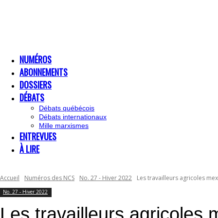
NUMÉROS
ABONNEMENTS
DOSSIERS
DÉBATS
Débats québécois
Débats internationaux
Mille marxismes
ENTREVUES
À LIRE
Accueil
Numéros des NCS
No. 27 - Hiver 2022
Les travailleurs agricoles mex
No. 27 - Hiver 2022
Les travailleurs agricoles 