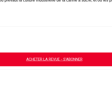
prévaut la culture industrielle de la canne à sucre, et où les p
ACHETER LA REVUE - S'ABONNER