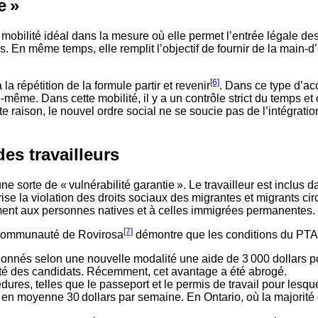
e »
obilité idéal dans la mesure où elle permet l’entrée légale des t
s. En même temps, elle remplit l’objectif de fournir de la main-d
[6]
 la répétition de la formule partir et revenir
. Dans ce type d’acc
e-même. Dans cette mobilité, il y a un contrôle strict du temps et 
raison, le nouvel ordre social ne se soucie pas de l’intégration d
es travailleurs
 sorte de « vulnérabilité garantie ». Le travailleur est inclus d
avorise la violation des droits sociaux des migrantes et migrants
irement aux personnes natives et à celles immigrées permanentes.
[7]
a communauté de Rovirosa
démontre que les conditions du PTA
tionnés selon une nouvelle modalité une aide de 3 000 dollars pou
santé des candidats. Récemment, cet avantage a été abrogé.
édures, telles que le passeport et le permis de travail pour le
nte en moyenne 30 dollars par semaine. En Ontario, où la majorité