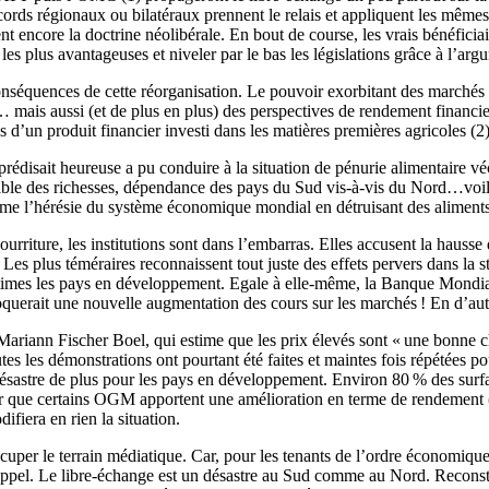
rds régionaux ou bilatéraux prennent le relais et appliquent les mêmes 
 encore la doctrine néolibérale. En bout de course, les vrais bénéficiai
 les plus avantageuses et niveler par le bas les législations grâce à l’a
conséquences de cette réorganisation. Le pouvoir exorbitant des marchés g
… mais aussi (et de plus en plus) des perspectives de rendement financi
 d’un produit financier investi dans les matières premières agricoles (2)
rédisait heureuse a pu conduire à la situation de pénurie alimentaire
table des richesses, dépendance des pays du Sud vis-à-vis du Nord…voilà 
me l’hérésie du système économique mondial en détruisant des aliments
urriture, les institutions sont dans l’embarras. Elles accusent la hausse 
es plus téméraires reconnaissent tout juste des effets pervers dans la s
ctimes les pays en développement. Egale à elle-même, la Banque Mondiale
uerait une nouvelle augmentation des cours sur les marchés ! En d’autres
ariann Fischer Boel, qui estime que les prix élevés sont « une bonne c
s les démonstrations ont pourtant été faites et maintes fois répétées po
ésastre de plus pour les pays en développement. Environ 80 % des surfac
er que certains OGM apportent une amélioration en terme de rendement (ce
fiera en rien la situation.
cuper le terrain médiatique. Car, pour les tenants de l’ordre économique i
appel. Le libre-échange est un désastre au Sud comme au Nord. Reconstrui