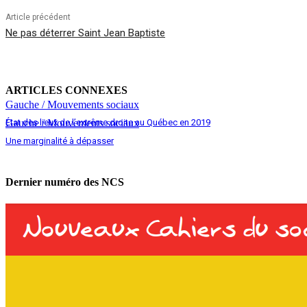
Article précédent
Ne pas déterrer Saint Jean Baptiste
ARTICLES CONNEXES
Gauche / Mouvements sociaux
État des lieux de l’extrême droite au Québec en 2019
Gauche / Mouvements sociaux
Une marginalité à dépasser
Dernier numéro des NCS