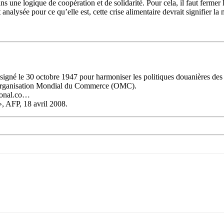
 une logique de coopération et de solidarité. Pour cela, il faut fermer la
 analysée pour ce qu’elle est, cette crise alimentaire devrait signifier la 
igné le 30 octobre 1947 pour harmoniser les politiques douanières des pa
 l’Organisation Mondial du Commerce (OMC).
tional.co…
», AFP, 18 avril 2008.