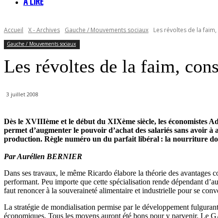
À LIRE
Accueil
X - Archives
Gauche / Mouvements sociaux
Les révoltes de la faim
Gauche / Mouvements sociaux
Les révoltes de la faim, con
3 juillet 2008
Dès le XVIIIème et le début du XIXème siècle, les économistes A
permet d’augmenter le pouvoir d’achat des salariés sans avoir à a
production. Règle numéro un du parfait libéral : la nourriture do
Par Aurélien BERNIER
Dans ses travaux, le même Ricardo élabore la théorie des avantages comp
performant. Peu importe que cette spécialisation rende dépendant d’aut
faut renoncer à la souveraineté alimentaire et industrielle pour se conv
La stratégie de mondialisation permise par le développement fulgurant
économiques. Tous les moyens auront été bons pour y parvenir. Le GA