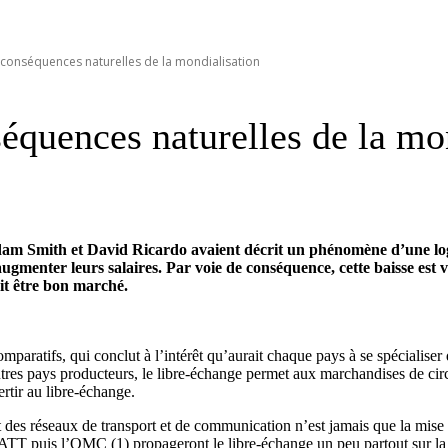
, conséquences naturelles de la mondialisation
séquences naturelles de la mo
dam Smith et David Ricardo avaient décrit un phénomène d’une logi
ugmenter leurs salaires. Par voie de conséquence, cette baisse est
it être bon marché.
aratifs, qui conclut à l’intérêt qu’aurait chaque pays à se spécialiser 
res pays producteurs, le libre-échange permet aux marchandises de circu
ertir au libre-échange.
 des réseaux de transport et de communication n’est jamais que la mise 
TT puis l’OMC (1) propageront le libre-échange un peu partout sur la 