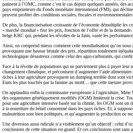
patinent à l’OMC, comme c’est le cas depuis quelques années, des acco
pays emprunteurs du Fonds monétaire international (FMI), qui déclinent
peuvent profiter des conditions sociales, fiscales et environnementales
De plus, la financiarisation croissante de l’économie démultiplie les 
« marché mondial » fixe les prix, fonction de l’offre et de la demande
belge KBC qui, pendant les révoltes de la faim, vante les performances
Ainsi, on comprend mieux comment cette mondialisation qu’on nous p
provoquant une hausse brutale des prix, répartition totalement inéqui
technologique désastreux comme celui des agro-carburants, qui confir
Face à la révolte de populations qui ne parviennent plus à payer leur no
changement climatique, et préconisent d’augmenter l’aide alimentaire. L
riches à leur agriculture provoquent un dumping terrible dont sont vi
Etats les plus touchés par la famine au motif… que cette mesure provoq
On applaudira enfin la commissaire européenne à l’agriculture, Mme M
des organismes génétiquement modifiés (OGM) limiterait la crise. Toute
pour une agriculture intensive basée sur la chimie, les OGM sont un d
à la nourriture du bétail consommé dans les pays riches. Et, à suppos
malnutrition sont bien politiques, et qu’augmenter la production ne modi
Une diversion aussi ridicule n’a visiblement qu’un objectif : celui d’oc
conclusions de cette situation est grand. Et ces conclusions sont sans 