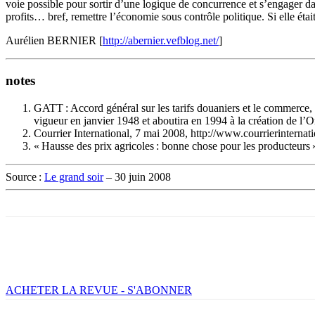
voie possible pour sortir d’une logique de concurrence et s’engager dans
profits… bref, remettre l’économie sous contrôle politique. Si elle était
Aurélien BERNIER [
http://abernier.vefblog.net/
]
notes
GATT : Accord général sur les tarifs douaniers et le commerce, s
vigueur en janvier 1948 et aboutira en 1994 à la création de
Courrier International, 7 mai 2008, http://www.courrierinterna
« Hausse des prix agricoles : bonne chose pour les producteurs 
Source :
Le grand soir
– 30 juin 2008
Facebook
X
Email
Imprimer
ACHETER LA REVUE - S'ABONNER