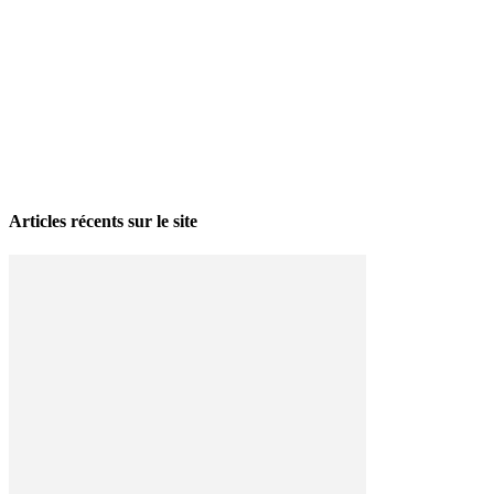
La grève politique et sociale – No 35, printemps 2026
28 avril 2026
Articles récents sur le site