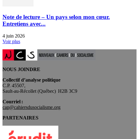
Note de lecture – Un pays selon mon cœur.
Entretiens avec...
4 juin 2026
Voir plus
NOUS JOINDRE
Collectif d’analyse politique
C.P. 45507,
Sault-au-Récollet (Québec) H2B 3C9
Courriel :
cap@cahiersdusocialisme.org
PARTENAIRES