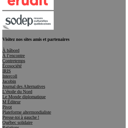
Visitez nos sites amis et partenaires
À bâbord
À l’encontre
Contretemps
Écosociété
IRIS
Intercoll
Jacobin
Journal des Alternatives
L’étoile du Nord
Le Monde diplomatique
M Éditeur
Pivot
Plateforme altermondialiste
Presse-toi à gauche !
Québec solidaire
Relations