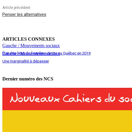
Article précédent
Penser les alternatives
ARTICLES CONNEXES
Gauche / Mouvements sociaux
État des lieux de l’extrême droite au Québec en 2019
Gauche / Mouvements sociaux
Une marginalité à dépasser
Dernier numéro des NCS