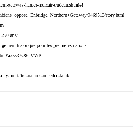
thern-gateway-harper-mulcair-trudeau.shtml#!
lumbians+oppose+Enbridge+Northern+Gateway/9469513/story.html
tm
a-250-ans/
jugement-historique-pour-les-premieres-nations
.html#axzz37O8clVWP
ty-built-first-nations-unceded-land/