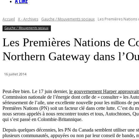
À LIRE
Accueil
X - Archives
Gauche / Mouvements sociaux
Les Premières Nations d
Gauche / Mouvements sociaux
Les Premières Nations de Col
Northern Gateway dans l’Ou
16 juillet 2014
Peut-être bien. Le 17 juin dernier,
le gouvernement Harper approuvait l
Commission nationale de l’énergie dont celle de « consulter » les Aut
sérieusement de l’aile, une excellente nouvelle pour les millions de pe
Premières Nations (PN) soit un facteur clé dans cette lutte. C’est du 
nous serons appelés à nous rencontrer toutes et tous, Autochtones, Qu
qui s’est passé en Colombie-Britannique.
Depuis quelques décennies, les PN du Canada semblent utiliser une strat
plusieurs communautés, appuyées ou non par leur conseil de bande
,
m