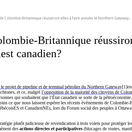
e Colombie-Britannique réussiront-elles à faire annuler le Northern Gateway...
ombie-Britannique réussiront
est canadien?
e projet de pipeline et de terminal pétrolier du Northern Gateway
[1]en
ochtones, et ce, malgré
l’opposition de la majorité des citoyens de Colo
rsonnes qui souhaitent que l’État canadien se sorte de la pétroéconomie.
moins ce que nous laissent espérer les récents événements de Colombie-B
ébécoisES et CanadienNEs, lors du Forum social des peuples à Ottawa du
égie plutôt judicieuse de revendication à trois volets pour protéger leurs
ènent des
actions directes et participatives
(blocages de routes, manif