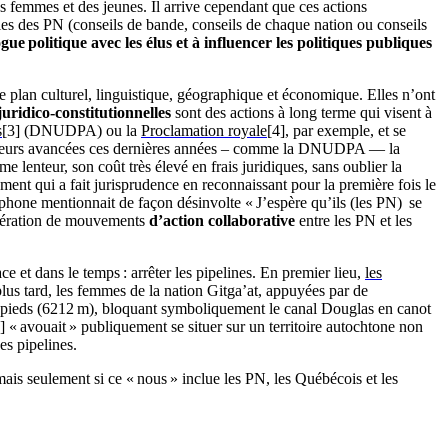
s femmes et des jeunes. Il arrive cependant que ces actions
lles des PN (conseils de bande, conseils de chaque nation ou conseils
ogue politique avec les élus et à influencer les politiques publiques
 le plan culturel, linguistique, géographique et économique. Elles n’ont
juridico-constitutionnelles
sont des actions à long terme qui visent à
s
[3] (DNUDPA) ou la
Proclamation royale
[4], par exemple, et se
u plusieurs avancées ces dernières années – comme la DNUDPA — la
 lenteur, son coût très élevé en frais juridiques, sans oublier la
ment qui a fait jurisprudence en reconnaissant pour la première fois le
ncophone mentionnait de façon désinvolte « J’espère qu’ils (les PN) se
génération de mouvements
d’action collaborative
entre les PN et les
et dans le temps : arrêter les pipelines. En premier lieu,
les
plus tard, les femmes de la nation Gitga’at, appuyées par de
0 pieds (6212 m), bloquant symboliquement le canal Douglas en canot
] « avouait » publiquement se situer sur un territoire autochtone non
es pipelines.
ais seulement si ce « nous » inclue les PN, les Québécois et les