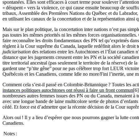
spontanées. Elles sont efficaces à court terme pour soulever l’attenti
« dérapent » vers la violence, ce qui cause ensuite beaucoup de souffr
tribaux, Assemblée des Premières Nations du Québec et du Labrador,
en utilisant les canaux de la concertation et de la représentation ainsi
Mais sur le plan politique, la concertation inter nations n’est pas simp
pas toutes les mêmes priorités ni les mêmes forces organisationnelles. C
faire reconnaître les droits fondamentaux des PN tel qu’exprimés dans
règlent à la Cour suprême du Canada, laquelle redéfinit alors le droi
judiciarisation
des relations entre les Autochtones et l’État canadien n’
distance que les jugements creusent entre les PN et la société canadie
titre territorial ancestral (pas seulement le territoire de la réserve) 
gardent une “p’tite gêne” pour ne pas célébrer trop fort LEUR victoi
Québécois et les Canadiens, comme Idle no more/Fini l’inertie, une mi
Comment cela s’est-il passé en Colombie-Britannique ? Toutes les acti
instances politiques autochtones ont réussi à faire un front commun
[6]
nombreuses autres femmes issues des PN ou du Canada, menaient à t
avec une longue bande de laine multicolore sertie de photos d’enfan
cédé. Et force est d’admettre que la récente décision de la Cour suprê
Alors oui ! Il y a lieu d’espérer que nous pourrons gagner la lutte co
Canadiens.
Notes :