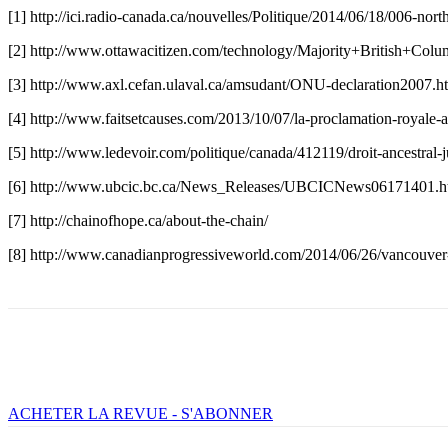
[1] http://ici.radio-canada.ca/nouvelles/Politique/2014/06/18/006-nor
[2] http://www.ottawacitizen.com/technology/Majority+British+Co
[3] http://www.axl.cefan.ulaval.ca/amsudant/ONU-declaration2007.h
[4] http://www.faitsetcauses.com/2013/10/07/la-proclamation-royale-
[5] http://www.ledevoir.com/politique/canada/412119/droit-ancestral-
[6] http://www.ubcic.bc.ca/News_Releases/UBCICNews06171401
[7] http://chainofhope.ca/about-the-chain/
[8] http://www.canadianprogressiveworld.com/2014/06/26/vancouver-ci
Facebook
X
Email
Imprimer
ACHETER LA REVUE - S'ABONNER