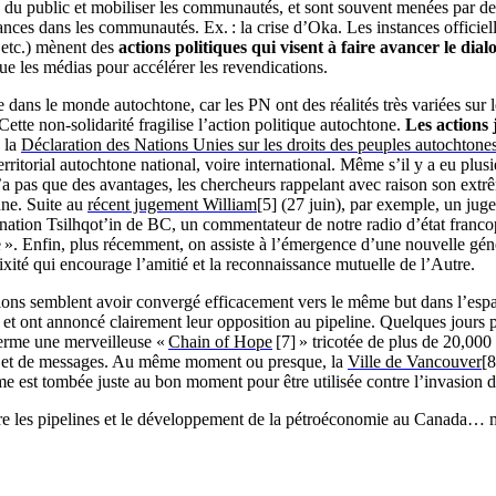
on du public et mobiliser les communautés, et sont souvent menées par de
ances dans les communautés. Ex. : la crise d’Oka. Les instances officie
 etc.) mènent des
actions politiques qui visent à faire avancer le dial
 que les médias pour accélérer les revendications.
le dans le monde autochtone, car les PN ont des réalités très variées sur
ette non-solidarité fragilise l’action politique autochtone.
Les actions 
 la
Déclaration des Nations Unies sur les droits des peuples autochtone
t territorial autochtone national, voire international. Même s’il y a e
a pas que des avantages, les chercheurs rappelant avec raison son extrême
nne. Suite au
récent jugement William
[5] (27 juin), par exemple, un juge
de la nation Tsilhqot’in de BC, un commentateur de notre radio d’état fra
re ». Enfin, plus récemment, on assiste à l’émergence d’une nouvelle 
xité qui encourage l’amitié et la reconnaissance mutuelle de l’Autre.
ons semblent avoir convergé efficacement vers le même but dans l’espace 
 et ont annoncé clairement leur opposition au pipeline. Quelques jours 
erme une merveilleuse «
Chain of Hope
[7] » tricotée de plus de 20,00
ts et de messages. Au même moment ou presque, la
Ville de Vancouver
[8
me est tombée juste au bon moment pour être utilisée contre l’invasion d
ntre les pipelines et le développement de la pétroéconomie au Canada… m