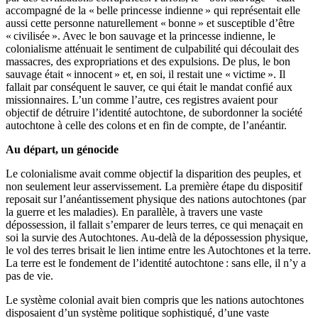
accompagné de la « belle princesse indienne » qui représentait elle
aussi cette personne naturellement « bonne » et susceptible d’être
« civilisée ». Avec le bon sauvage et la princesse indienne, le
colonialisme atténuait le sentiment de culpabilité qui découlait des
massacres, des expropriations et des expulsions. De plus, le bon
sauvage était « innocent » et, en soi, il restait une « victime ». Il
fallait par conséquent le sauver, ce qui était le mandat confié aux
missionnaires. L’un comme l’autre, ces registres avaient pour
objectif de détruire l’identité autochtone, de subordonner la société
autochtone à celle des colons et en fin de compte, de l’anéantir.
Au départ, un génocide
Le colonialisme avait comme objectif la disparition des peuples, et
non seulement leur asservissement. La première étape du dispositif
reposait sur l’anéantissement physique des nations autochtones (par
la guerre et les maladies). En parallèle, à travers une vaste
dépossession, il fallait s’emparer de leurs terres, ce qui menaçait en
soi la survie des Autochtones. Au-delà de la dépossession physique,
le vol des terres brisait le lien intime entre les Autochtones et la terre.
La terre est le fondement de l’identité autochtone : sans elle, il n’y a
pas de vie.
Le système colonial avait bien compris que les nations autochtones
disposaient d’un système politique sophistiqué, d’une vaste