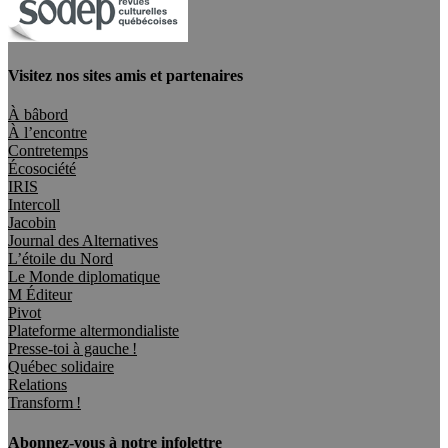
Visitez nos sites amis et partenaires
À bâbord
À l’encontre
Contretemps
Écosociété
IRIS
Intercoll
Jacobin
Journal des Alternatives
L’étoile du Nord
Le Monde diplomatique
M Éditeur
Pivot
Plateforme altermondialiste
Presse-toi à gauche !
Québec solidaire
Relations
Transform !
Abonnez-vous à notre infolettre