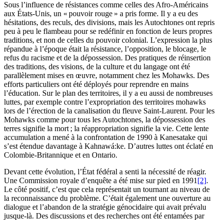
Sous l’influence de résistances comme celles des Afro-Américains
aux États-Unis, un « pouvoir rouge » a pris forme. Il y a eu des
hésitations, des reculs, des divisions, mais les Autochtones ont repris
peu à peu le flambeau pour se redéfinir en fonction de leurs propres
traditions, et non de celles du pouvoir colonial. L’expression la plus
répandue à l’époque était la résistance, l’opposition, le blocage, le
refus du racisme et de la dépossession. Des pratiques de réinsertion
des traditions, des visions, de la culture et du langage ont été
parallèlement mises en œuvre, notamment chez les Mohawks. Des
efforts particuliers ont été déployés pour reprendre en mains
l’éducation. Sur le plan des territoires, il y a eu aussi de nombreuses
luttes, par exemple contre l’expropriation des territoires mohawks
lors de l’érection de la canalisation du fleuve Saint-Laurent. Pour les
Mohawks comme pour tous les Autochtones, la dépossession des
terres signifie la mort ; la réappropriation signifie la vie. Cette lente
accumulation a mené à la confrontation de 1990 à Kanesatake qui
s’est étendue davantage à Kahnawá:ke. D’autres luttes ont éclaté en
Colombie-Britannique et en Ontario.
Devant cette évolution, l’État fédéral a senti la nécessité de réagir.
Une Commission royale d’enquête a été mise sur pied en 1991
[2]
.
Le côté positif, c’est que cela représentait un tournant au niveau de
la reconnaissance du problème. C’était également une ouverture au
dialogue et l’abandon de la stratégie génocidaire qui avait prévalu
jusque-là. Des discussions et des recherches ont été entamées par