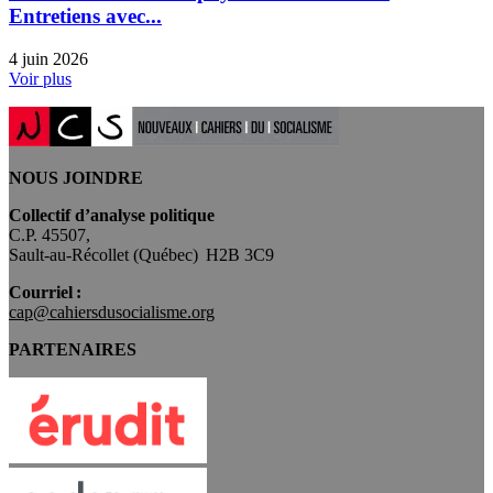
Entretiens avec...
4 juin 2026
Voir plus
NOUS JOINDRE
Collectif d’analyse politique
C.P. 45507,
Sault-au-Récollet (Québec) H2B 3C9
Courriel :
cap@cahiersdusocialisme.org
PARTENAIRES