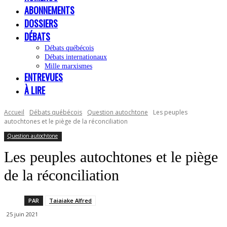
ABONNEMENTS
DOSSIERS
DÉBATS
Débats québécois
Débats internationaux
Mille marxismes
ENTREVUES
À LIRE
Accueil
Débats québécois
Question autochtone
Les peuples
autochtones et le piège de la réconciliation
Question autochtone
Les peuples autochtones et le piège
de la réconciliation
PAR
Taiaiake Alfred
25 juin 2021