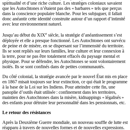
spiritualité et d’une riche culture. Les stratèges coloniaux savaient
que les Autochtones n’étaient pas des « barbares » tels que perçus
dans la conscience populaire blanche. Pour les subjuguer, il fallait
donc anéantir cette identité construite autour d’un rapport d’intimité
avec leur environnement naturel.
e
Jusqu’au début du XIX
siècle, la stratégie d’anéantissement s’est
déployée et elle a presque fonctionné. Les Autochtones ont survécu
de peine et de misère, en se dispersant sur l’immensité du territoire.
Ils se sont repliés sur leurs familles, leur culture et leur connexion à
la terre, pour ne pas être totalement effacés du paysage mental et
physique. Pour se défendre, les Autochtones se sont volontairement
isolés. Ils se sont confinés dans de petites communautés.
Du côté colonial, la stratégie avancée par le nouvel État mis en place
en 1867 misait toujours sur leur extinction, ce qui était le programme
à la base de la Loi sur les Indiens. Pour atteindre cette fin, une
panoplie d’outils était utilisée : confinement dans les territoires,
maintien des Autochtones dans la misère, kidnappings « légalisés »
des enfants pour détruire leur personnalité dans les pensionnats, etc.
Le retour des résistances
Après la Deuxième Guerre mondiale, un nouveau souffle de lutte est
réapparu à travers de nouvelles formes et de nouvelles expressions.