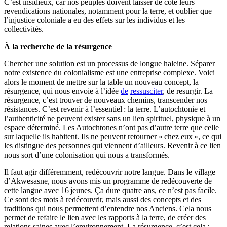
C’est insidieux, car nos peuples doivent laisser de côté leurs
revendications nationales, notamment pour la terre, et oublier que
l’injustice coloniale a eu des effets sur les individus et les
collectivités.
À la recherche de la résurgence
Chercher une solution est un processus de longue haleine. Séparer
notre existence du colonialisme est une entreprise complexe. Voici
alors le moment de mettre sur la table un nouveau concept, la
résurgence, qui nous envoie à l’idée
de
ressusciter
, de resurgir. La
résurgence, c’est trouver de nouveaux chemins, transcender nos
résistances. C’est revenir à l’essentiel : la terre. L’autochtonie et
l’authenticité ne peuvent exister sans un lien spirituel, physique à un
espace déterminé. Les Autochtones n’ont pas d’autre terre que celle
sur laquelle ils habitent. Ils ne peuvent retourner « chez eux », ce qui
les distingue des personnes qui viennent d’ailleurs. Revenir à ce lien
nous sort d’une colonisation qui nous a transformés.
Il faut agir différemment, redécouvrir notre langue. Dans le village
d’Akwesasne, nous avons mis un programme de redécouverte de
cette langue avec 16 jeunes. Ça dure quatre ans, ce n’est pas facile.
Ce sont des mots à redécouvrir, mais aussi des concepts et des
traditions qui nous permettent d’entendre nos Anciens. Cela nous
permet de refaire le lien avec les rapports à la terre, de créer des
relations saines avec l’environnement. La résurgence, c’est cela :