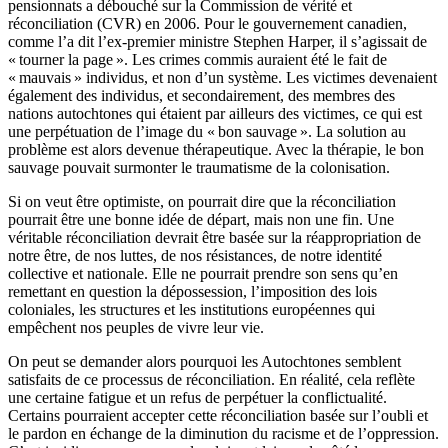
pensionnats a débouché sur la Commission de vérité et
réconciliation (CVR) en 2006. Pour le gouvernement canadien,
comme l’a dit l’ex-premier ministre Stephen Harper, il s’agissait de
« tourner la page ». Les crimes commis auraient été le fait de
« mauvais » individus, et non d’un système. Les victimes devenaient
également des individus, et secondairement, des membres des
nations autochtones qui étaient par ailleurs des victimes, ce qui est
une perpétuation de l’image du « bon sauvage ». La solution au
problème est alors devenue thérapeutique. Avec la thérapie, le bon
sauvage pouvait surmonter le traumatisme de la colonisation.
Si on veut être optimiste, on pourrait dire que la réconciliation
pourrait être une bonne idée de départ, mais non une fin. Une
véritable réconciliation devrait être basée sur la réappropriation de
notre être, de nos luttes, de nos résistances, de notre identité
collective et nationale. Elle ne pourrait prendre son sens qu’en
remettant en question la dépossession, l’imposition des lois
coloniales, les structures et les institutions européennes qui
empêchent nos peuples de vivre leur vie.
On peut se demander alors pourquoi les Autochtones semblent
satisfaits de ce processus de réconciliation. En réalité, cela reflète
une certaine fatigue et un refus de perpétuer la conflictualité.
Certains pourraient accepter cette réconciliation basée sur l’oubli et
le pardon en échange de la diminution du racisme et de l’oppression.