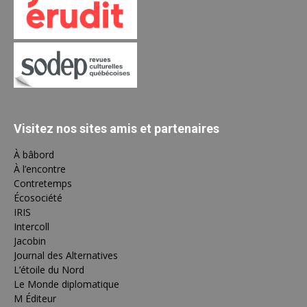
Visitez nos sites amis et partenaires
À bâbord
À l’encontre
Contretemps
Écosociété
IRIS
Intercoll
Jacobin
Journal des Alternatives
L’étoile du Nord
Le Monde diplomatique
M Éditeur