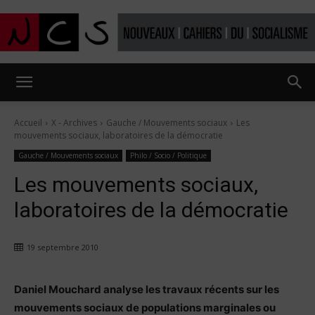
Nouveaux
Accueil
X - Archives
Gauche / Mouvements sociaux
Les
mouvements sociaux, laboratoires de la démocratie
Cahiers
Gauche / Mouvements sociaux
Philo / Socio / Politique
Les mouvements sociaux,
laboratoires de la démocratie
du
19 septembre 2010
socialisme
Daniel Mouchard analyse les travaux récents sur les
mouvements sociaux de populations marginales ou