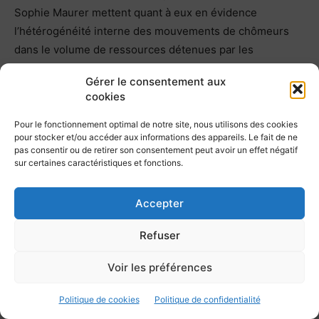
Sophie Maurer mettent quant à eux en évidence
l’hétérogénéité interne des mouvements de chômeurs
dans le volume de ressources détenues par les
participants : Sophie Maurer, Les chômeurs en action.
Gérer le consentement aux
Mobilisation collective et ressources compensatoires,
cookies
Paris, L’Harmattan, 2001.
Pour le fonctionnement optimal de notre site, nous utilisons des cookies
pour stocker et/ou accéder aux informations des appareils. Le fait de ne
[9] Michael Lipsky, « La contestation comme ressource
pas consentir ou de retirer son consentement peut avoir un effet négatif
politique », in Jean-Gustave Padioleau (dir.), L’opinion
sur certaines caractéristiques et fonctions.
publique, Paris-La Haye, Mouton, 1981.
Accepter
[10] Ce qui peut d’ailleurs susciter en retour des critiques
sur le faible nombre de travaux consacrés à l’ « action
Refuser
collective des dominants » : voir par exemple Michel
Voir les préférences
Offerlé, Sociologie des organisations patronales, Paris,
La Découverte, 2009.
Politique de cookies
Politique de confidentialité