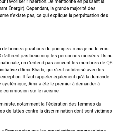
ur favoriser l’insertion. Je mentionne en passant la
ant Énergir). Cependant, la grande majorité des
isme n’existe pas, ce qui explique la perpétuation des
 de bonnes positions de principes, mais je ne le vois
S n’attirent pas beaucoup les personnes racisées. Ils ne
e nationale, on n’entend pas souvent les membres de QS
itiative d’Amir Khadir, qui s’est solidarisé avec les
e exception. Il faut rappeler également qu’à la demande
me systémique, Amir a été le premier à demander à
ne commission sur le racisme.
ministe, notamment la Fédération des femmes du
s de luttes contre la discrimination dont sont victimes