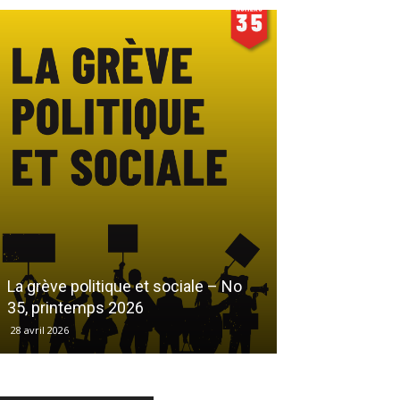
Le droit au log
La grève politique et sociale – No
démarchandisa
35, printemps 2026
automne 2025
28 avril 2026
17 décembre 2025