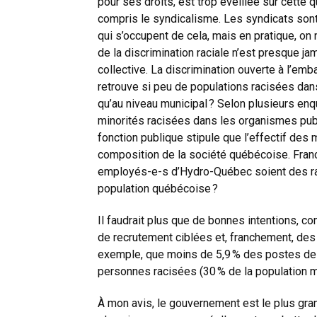
pour ses droits, est trop éveillée sur cette 
compris le syndicalisme. Les syndicats sont
qui s’occupent de cela, mais en pratique, on n
de la discrimination raciale n’est presque j
collective. La discrimination ouverte à l’emb
retrouve si peu de populations racisées dans
qu’au niveau municipal ? Selon plusieurs e
minorités racisées dans les organismes public
fonction publique stipule que l’effectif des 
composition de la société québécoise. Fran
employés-e-s d’Hydro-Québec soient des rac
population québécoise ?
Il faudrait plus que de bonnes intentions,
de recrutement ciblées et, franchement, des i
exemple, que moins de 5,9 % des postes de c
personnes racisées (30 % de la population m
À mon avis, le gouvernement est le plus gran