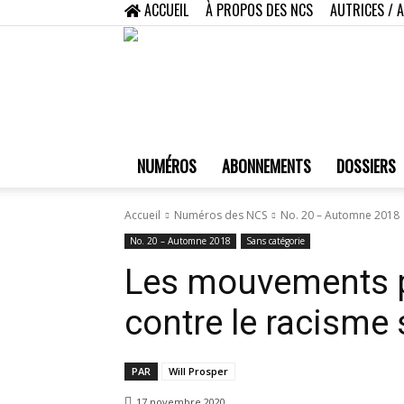
ACCUEIL
À PROPOS DES NCS
AUTRICES / 
NUMÉROS
ABONNEMENTS
DOSSIERS
Accueil
Numéros des NCS
No. 20 – Automne 2018
No. 20 – Automne 2018
Sans catégorie
Les mouvements po
contre le racisme
PAR
Will Prosper
17 novembre 2020