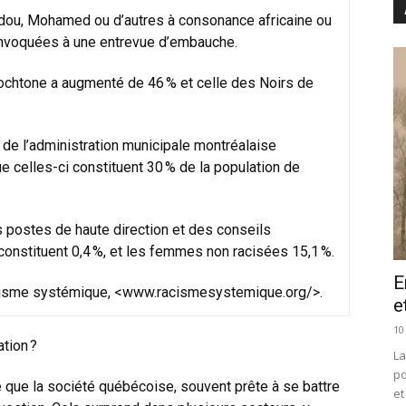
ou, Mohamed ou d’autres à consonance africaine ou
onvoquées à une entrevue d’embauche.
utochtone a augmenté de 46 % et celle des Noirs de
de l’administration municipale montréalaise
e celles-ci constituent 30 % de la population de
s postes de haute direction et des conseils
onstituent 0,4 %, et les femmes non racisées 15,1 %.
E
acisme systémique, <
www.racismesystemique.org/
>.
e
10
ation ?
La
po
que la société québécoise, souvent prête à se battre
et