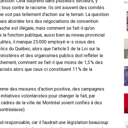
question. Cela surprend dans plusieurs secteurs, y
ma
 tous contre le racisme. Ils ont souvent des comités
e voit pas tellement d’action sur le terrain. La question
amais abordée lors des négociations de convention
auche est illégale, mais comment se fait-il qu’on
 la fonction publique, aussi bien au niveau provincial
nquêtes, il manque 25 000 employé-e-s issus des
s du Québec, alors que l’article 3 de la Loi sur la
ministères et des organismes publics doit refléter la
chement, comment se fait-il que moins de 1,5 % des
isés alors que ceux-ci constituent 11 % de la
 comme des mesures d’action positive, des campagnes
nitiatives volontaristes pour changer le fait, par
adres de la ville de Montréal soient confiés à des
ontréalaise).
d responsable, car il faudrait une législation beaucoup