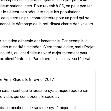
n a l’impression que les organisations progressistes
lieux nationalistes. Pour revenir à QS, on peut penser
 et les électrices péquistes que les populations
 ce qui est un peu contradictoire pour un parti qui se
noncé le dérapage de la soi-disant charte des valeurs
, la situation générale est lamentable. Par exemple, à
des minorités racisées. C’est triste à dire, mais Projet
utés, qui ont d’ailleurs voté majoritairement pour
x clientélistes au Parti libéral tant au niveau fédéral
 Amir Khadir, le 8 février 2017
 saisissent que le racisme systémique repose sur
individus qui composent la société ;
discrimination et le racisme systémique ont