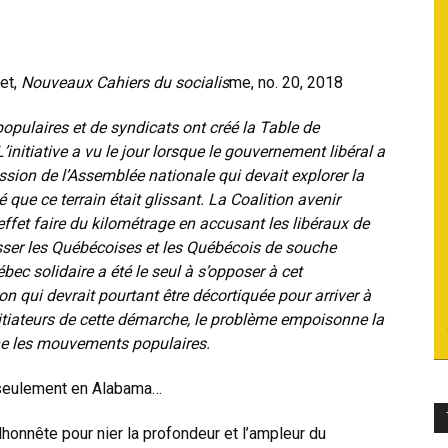
du
et,
Nouveaux Cahiers du socialis
me, no. 20, 2018
pulaires et de syndicats ont créé la Table de
initiative a vu le jour lorsque le gouvernement libéral a
socialisme
sion de l’Assemblée nationale qui devait explorer la
é que ce terrain était glissant. La Coalition avenir
ffet faire du kilométrage en accusant les libéraux de
passer les Québécoises et les Québécois de souche
c solidaire a été le seul à s’opposer à cet
n qui devrait pourtant être décortiquée pour arriver à
initiateurs de cette démarche, le problème empoisonne la
ne les mouvements populaires.
 seulement en Alabama…
honnête pour nier la profondeur et l’ampleur du