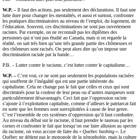
W.P. –
Il faut des actions, pas seulement des déclarations. Il faut une
lutte dure pour changer les mentalités, et aussi et surtout, confronter
les pratiques discriminatoires au niveau de l’emploi, du logement, de
l’éducation. Souvent, ces discriminations ne sont pas ouvertement
racistes. Par exemple, on ne reconnaît pas les diplômes des
personnes qui n’ont pas étudié au Canada, mais si on regarde la
réalité, on sait très bien qu’une très grande partie des chômeuses et
des chômeurs sont racisés. On peut alors dire qu’on impose une
discrimination raciale par la bande…
P.B.
–
Lutter contre le racisme, c’est lutter contre le capitalisme…
W.P. –
C’est vrai, ce ne sont pas seulement les populations racisées
qui souffrent de l’inégalité qui est une partie inhérente du
capitalisme. Cela ne change pas le fait que celles et ceux qui sont
discriminés pour la couleur de leur peau ou d’autres marqueurs sont
particulièrement désavantagés. Ceci fait que l’oppression raciste
s’ajoute à l’exploitation capitaliste, comme d’ailleurs le patriarcat fait
en sorte que les femmes sont surexploitées à cause de leur genre.
C’est l’ensemble de ces systèmes d’oppression qu’il faut combattre.
Au niveau du débat sur le racisme, il faut prendre le taureau par les
cornes et confronter le fait que lorsqu’on ose faire allusion au spectre
du racisme, on vous accuse de faire du «
Quebec bashing
». Le
Québec ne détient pas le monopole de la xénophobie, mais la culture