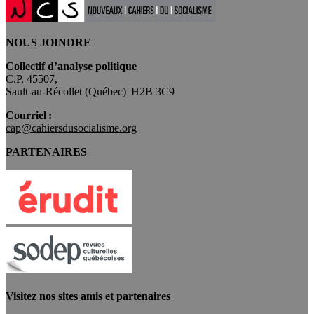
NOUS JOINDRE
Collectif d’analyse politique
C.P. 45507,
Sault-au-Récollet (Québec) H2B 3C9
Courriel :
cap@cahiersdusocialisme.org
PARTENAIRES
Visitez nos sites amis et partenaires