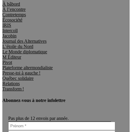
À bâbord
À l’encontre
Contretemps
Écosociété
IRIS
Intercoll
Jacobin
Journal des Alternatives
L’étoile du Nord
Le Monde diplomatique
M Éditeur
Pivot
Plateforme altermondialiste
Presse-toi à gauche !
Québec solidaire
Relations
Transform !
Abonnez-vous à notre infolettre
Pas plus de 12 envois par année.