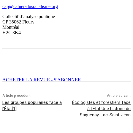
cap@cahiersdusocialisme.org
Collectif d’analyse politique
CP 35062 Fleury
Montréal
H2C 3K4
Facebook
X
Email
Imprimer
ACHETER LA REVUE - S'ABONNER
Article précédent
Article suivant
Les groupes populaires face à
Écologistes et forestiers face
l’État[1]
à l’État Une histoire du
Saguenay-Lac-Saint-Jean