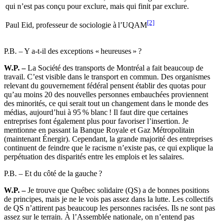
qui n’est pas conçu pour exclure, mais qui finit par exclure.
[2]
Paul Eid, professeur de sociologie à l’UQAM
P.B.
–
Y a-t-il des exceptions « heureuses » ?
W.P. –
La Société des transports de Montréal a fait beaucoup de
travail. C’est visible dans le transport en commun. Des organismes
relevant du gouvernement fédéral pensent établir des quotas pour
qu’au moins 20 des nouvelles personnes embauchées proviennent
des minorités, ce qui serait tout un changement dans le monde des
médias, aujourd’hui à 95 % blanc ! Il faut dire que certaines
entreprises font également plus pour favoriser l’insertion. Je
mentionne en passant la Banque Royale et Gaz Métropolitain
(maintenant Énergir). Cependant, la grande majorité des entreprises
continuent de feindre que le racisme n’existe pas, ce qui explique la
perpétuation des disparités entre les emplois et les salaires.
P.B.
–
Et du côté de la gauche ?
W.P. –
Je trouve que Québec solidaire (QS) a de bonnes positions
de principes, mais je ne le vois pas assez dans la lutte. Les collectifs
de QS n’attirent pas beaucoup les personnes racisées. Ils ne sont pas
assez sur le terrain. À l’Assemblée nationale, on n’entend pas