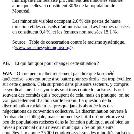
municipale montréalaise proviennent des minorités visibles
alors que celles-ci constituent 30 % de la population de
Montréal.
Les minorités visibles occupent 2,6 % des postes de haute
direction et des conseils d’administration. Les femmes racisées
en constituent 0,4 %, et les femmes non racisées 15,1 %.
Source : Table de concertation contre le racisme systémique,
<
www.racismesystemique.org/
>.
P.B.
–
Et qui fait quoi pour changer cette situation ?
W.P. –
On ne peut malheureusement pas dire que la société
québécoise, souvent prête à se battre pour ses droits, est trop éveillée
sur cette question. Cela surprend dans plusieurs secteurs, y compris
le syndicalisme. Les syndicats sont tous contre le racisme. Ils ont
souvent des comités qui s’occupent de cela, mais en pratique, on ne
voit pas tellement d’action sur le terrain. La question de la
discrimination raciale n’est presque jamais abordée lors des
négociations de convention collective. La discrimination ouverte à
l’embauche est illégale, mais comment se fait-il qu’on retrouve si
peu de populations racisées dans la fonction publique, aussi bien au
niveau provincial qu’au niveau municipal ? Selon plusieurs
enquêtes, il manque 25 000 employé-e-s issus des minorités racisées