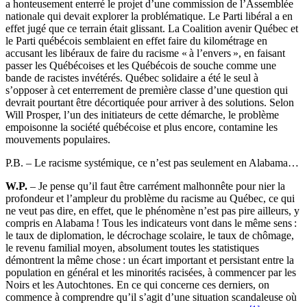
a honteusement enterré le projet d’une commission de l’Assemblée
nationale qui devait explorer la problématique. Le Parti libéral a en
effet jugé que ce terrain était glissant. La Coalition avenir Québec et
le Parti québécois semblaient en effet faire du kilométrage en
accusant les libéraux de faire du racisme « à l’envers », en faisant
passer les Québécoises et les Québécois de souche comme une
bande de racistes invétérés. Québec solidaire a été le seul à
s’opposer à cet enterrement de première classe d’une question qui
devrait pourtant être décortiquée pour arriver à des solutions. Selon
Will Prosper, l’un des initiateurs de cette démarche, le problème
empoisonne la société québécoise et plus encore, contamine les
mouvements populaires.
P.B.
–
Le racisme systémique, ce n’est pas seulement en Alabama…
W.P.
–
Je pense qu’il faut être carrément malhonnête pour nier la
profondeur et l’ampleur du problème du racisme au Québec, ce qui
ne veut pas dire, en effet, que le phénomène n’est pas pire ailleurs, y
compris en Alabama ! Tous les indicateurs vont dans le même sens :
le taux de diplomation, le décrochage scolaire, le taux de chômage,
le revenu familial moyen, absolument toutes les statistiques
démontrent la même chose : un écart important et persistant entre la
population en général et les minorités racisées, à commencer par les
Noirs et les Autochtones. En ce qui concerne ces derniers, on
commence à comprendre qu’il s’agit d’une situation scandaleuse où