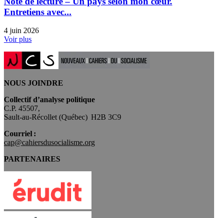
Note de lecture – Un pays selon mon cœur.
Entretiens avec...
4 juin 2026
Voir plus
NOUS JOINDRE
Collectif d’analyse politique
C.P. 45507,
Sault-au-Récollet (Québec) H2B 3C9
Courriel :
cap@cahiersdusocialisme.org
PARTENAIRES