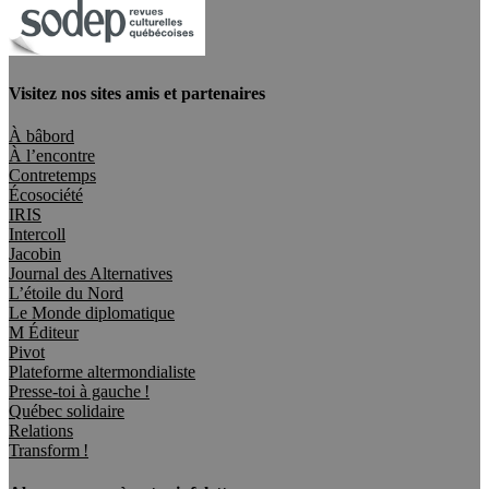
Visitez nos sites amis et partenaires
À bâbord
À l’encontre
Contretemps
Écosociété
IRIS
Intercoll
Jacobin
Journal des Alternatives
L’étoile du Nord
Le Monde diplomatique
M Éditeur
Pivot
Plateforme altermondialiste
Presse-toi à gauche !
Québec solidaire
Relations
Transform !