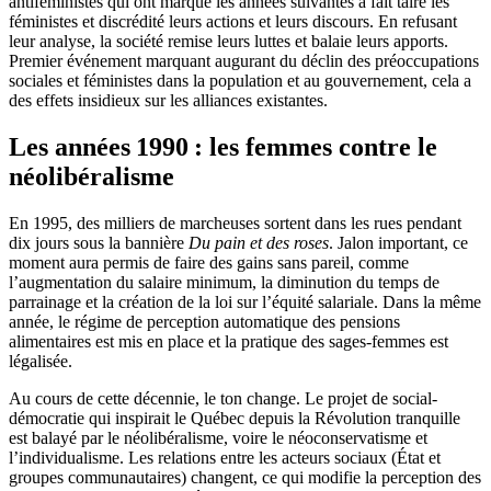
antiféministes qui ont marqué les années suivantes a fait taire les
féministes et discrédité leurs actions et leurs discours. En refusant
leur analyse, la société remise leurs luttes et balaie leurs apports.
Premier événement marquant augurant du déclin des préoccupations
sociales et féministes dans la population et au gouvernement, cela a
des effets insidieux sur les alliances existantes.
Les années 1990 : les femmes contre le
néolibéralisme
En 1995, des milliers de marcheuses sortent dans les rues pendant
dix jours sous la bannière
Du pain et des roses
. Jalon important, ce
moment aura permis de faire des gains sans pareil, comme
l’augmentation du salaire minimum, la diminution du temps de
parrainage et la création de la loi sur l’équité salariale. Dans la même
année, le régime de perception automatique des pensions
alimentaires est mis en place et la pratique des sages-femmes est
légalisée.
Au cours de cette décennie, le ton change. Le projet de social-
démocratie qui inspirait le Québec depuis la Révolution tranquille
est balayé par le néolibéralisme, voire le néoconservatisme et
l’individualisme. Les relations entre les acteurs sociaux (État et
groupes communautaires) changent, ce qui modifie la perception des