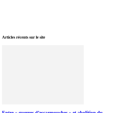
La grève politique et sociale – No 35, printemps 2026
28 avril 2026
Articles récents sur le site
Entre « guerres d’escarmouches » et abolition du