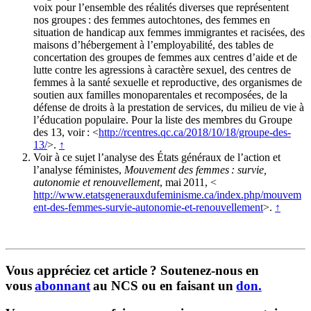
voix pour l’ensemble des réalités diverses que représentent
nos groupes : des femmes autochtones, des femmes en
situation de handicap aux femmes immigrantes et racisées, des
maisons d’hébergement à l’employabilité, des tables de
concertation des groupes de femmes aux centres d’aide et de
lutte contre les agressions à caractère sexuel, des centres de
femmes à la santé sexuelle et reproductive, des organismes de
soutien aux familles monoparentales et recomposées, de la
défense de droits à la prestation de services, du milieu de vie à
l’éducation populaire. Pour la liste des membres du Groupe
des 13, voir : <
http://rcentres.qc.ca/2018/10/18/groupe-des-
13/
>.
↑
Voir à ce sujet l’analyse des États généraux de l’action et
l’analyse féministes,
Mouvement des femmes : survie,
autonomie
et
renouvellement
, mai 2011, <
http://www.etatsgenerauxdufeminisme.ca/index.php/mouvem
ent-des-femmes-survie-autonomie-et-renouvellement
>.
↑
Vous appréciez cet article ? Soutenez-nous en
vous
abonnant
au NCS ou en faisant un
don.