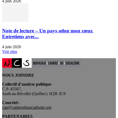
4 juin 2026
Note de lecture – Un pays selon mon cœur.
Entretiens avec...
4 juin 2026
Voir plus
NOUS JOINDRE
Collectif d’analyse politique
C.P. 45507,
Sault-au-Récollet (Québec) H2B 3C9
Courriel :
cap@cahiersdusocialisme.org
PARTENAIRES