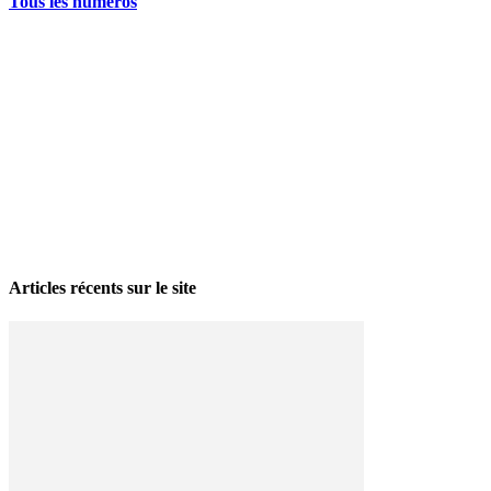
Tous les numéros
La grève politique et sociale – No 35, printemps 2026
28 avril 2026
Articles récents sur le site