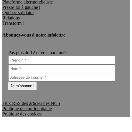
Plateforme altermondialiste
Presse-toi à gauche !
Québec solidaire
Relations
Transform !
Abonnez-vous à notre infolettre
Pas plus de 12 envois par année.
Flux RSS des articles des NCS
Politique de confidentialité
Politique des cookies