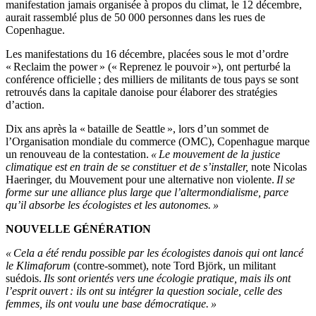
manifestation jamais organisée à propos du climat, le 12 décembre,
aurait rassemblé plus de 50 000 personnes dans les rues de
Copenhague.
Les manifestations du 16 décembre, placées sous le mot d’ordre
« Reclaim the power » (« Reprenez le pouvoir »), ont perturbé la
conférence officielle ; des milliers de militants de tous pays se sont
retrouvés dans la capitale danoise pour élaborer des stratégies
d’action.
Dix ans après la « bataille de Seattle », lors d’un sommet de
l’Organisation mondiale du commerce (OMC), Copenhague marque
un renouveau de la contestation.
« Le mouvement de la justice
climatique est en train de se constituer et de s’installer,
note Nicolas
Haeringer, du Mouvement pour une alternative non violente.
Il se
forme sur une alliance plus large que l’altermondialisme, parce
qu’il absorbe les écologistes et les autonomes. »
NOUVELLE GÉNÉRATION
« Cela a été rendu possible par les écologistes danois qui ont lancé
le Klimaforum
(contre-sommet), note Tord Björk, un militant
suédois.
Ils sont orientés vers une écologie pratique, mais ils ont
l’esprit ouvert : ils ont su intégrer la question sociale, celle des
femmes, ils ont voulu une base démocratique. »