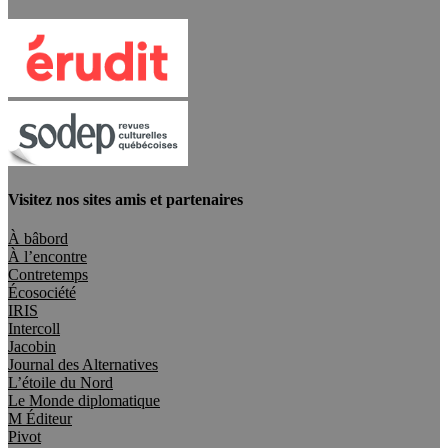
Visitez nos sites amis et partenaires
À bâbord
À l’encontre
Contretemps
Écosociété
IRIS
Intercoll
Jacobin
Journal des Alternatives
L’étoile du Nord
Le Monde diplomatique
M Éditeur
Pivot