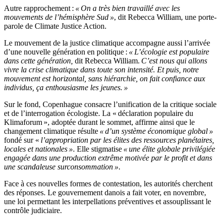
Autre rapprochement :
« On a très bien travaillé avec les
mouvements de l’hémisphère Sud »
, dit Rebecca William, une porte-
parole de Climate Justice Action.
Le mouvement de la justice climatique accompagne aussi l’arrivée
d’une nouvelle génération en politique :
« L’écologie est populaire
dans cette génération,
dit Rebecca William.
C’est nous qui allons
vivre la crise climatique dans toute son intensité. Et puis, notre
mouvement est horizontal, sans hiérarchie, on fait confiance aux
individus, ça enthousiasme les jeunes. »
Sur le fond, Copenhague consacre l’unification de la critique sociale
et de l’interrogation écologiste. La « déclaration populaire du
Klimaforum », adoptée durant le sommet, affirme ainsi que le
changement climatique résulte
« d’un système économique global »
fondé sur «
l’appropriation par les élites des ressources planétaires,
locales et nationales »
. Elle stigmatise
« une élite globale privilégiée
engagée dans une production extrême motivée par le profit et dans
une scandaleuse surconsommation »
.
Face à ces nouvelles formes de contestation, les autorités cherchent
des réponses. Le gouvernement danois a fait voter, en novembre,
une loi permettant les interpellations préventives et assouplissant le
contrôle judiciaire.