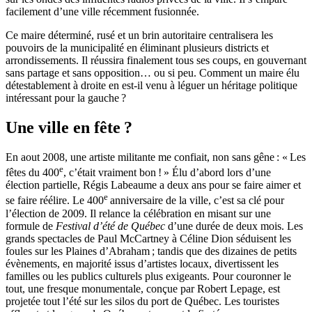
facilement d’une ville récemment fusionnée.
Ce maire déterminé, rusé et un brin autoritaire centralisera les
pouvoirs de la municipalité en éliminant plusieurs districts et
arrondissements. Il réussira finalement tous ses coups, en gouvernant
sans partage et sans opposition… ou si peu. Comment un maire élu
détestablement à droite en est-il venu à léguer un héritage politique
intéressant pour la gauche ?
Une ville en fête ?
En aout 2008, une artiste militante me confiait, non sans gêne : « Les
e
fêtes du 400
, c’était vraiment bon ! » Élu d’abord lors d’une
élection partielle, Régis Labeaume a deux ans pour se faire aimer et
e
se faire réélire. Le 400
anniversaire de la ville, c’est sa clé pour
l’élection de 2009. Il relance la célébration en misant sur une
formule de
Festival d’été de Québec
d’une durée de deux mois. Les
grands spectacles de Paul McCartney à Céline Dion séduisent les
foules sur les Plaines d’Abraham ; tandis que des dizaines de petits
évènements, en majorité issus d’artistes locaux, divertissent les
familles ou les publics culturels plus exigeants. Pour couronner le
tout, une fresque monumentale, conçue par Robert Lepage, est
projetée tout l’été sur les silos du port de Québec. Les touristes