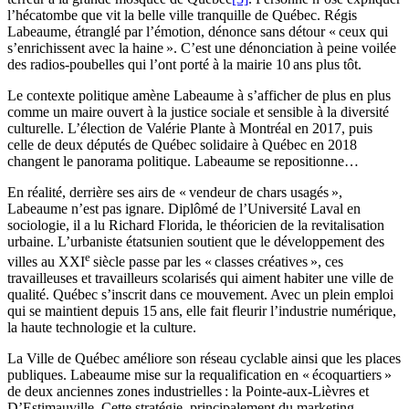
l’hécatombe que vit la belle ville tranquille de Québec. Régis
Labeaume, étranglé par l’émotion, dénonce sans détour « ceux qui
s’enrichissent avec la haine ». C’est une dénonciation à peine voilée
des radios-poubelles qui l’ont porté à la mairie 10 ans plus tôt.
Le contexte politique amène Labeaume à s’afficher de plus en plus
comme un maire ouvert à la justice sociale et sensible à la diversité
culturelle. L’élection de Valérie Plante à Montréal en 2017, puis
celle de deux députés de Québec solidaire à Québec en 2018
changent le panorama politique. Labeaume se repositionne…
En réalité, derrière ses airs de « vendeur de chars usagés »,
Labeaume n’est pas ignare. Diplômé de l’Université Laval en
sociologie, il a lu Richard Florida, le théoricien de la revitalisation
urbaine. L’urbaniste étatsunien soutient que le développement des
e
villes au XXI
siècle passe par les « classes créatives », ces
travailleuses et travailleurs scolarisés qui aiment habiter une ville de
qualité. Québec s’inscrit dans ce mouvement. Avec un plein emploi
qui se maintient depuis 15 ans, elle fait fleurir l’industrie numérique,
la haute technologie et la culture.
La Ville de Québec améliore son réseau cyclable ainsi que les places
publiques. Labeaume mise sur la requalification en « écoquartiers »
de deux anciennes zones industrielles : la Pointe-aux-Lièvres et
D’Estimauville. Cette stratégie, principalement du marketing