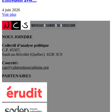
Entretiens avec...
4 juin 2026
Voir plus
NOUS JOINDRE
Collectif d’analyse politique
C.P. 45507,
Sault-au-Récollet (Québec) H2B 3C9
Courriel :
cap@cahiersdusocialisme.org
PARTENAIRES