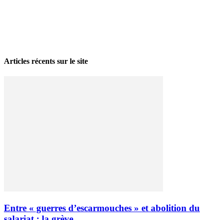
La grève politique et sociale – No 35, printemps 2026
28 avril 2026
Articles récents sur le site
Entre « guerres d’escarmouches » et abolition du
salariat : la grève...