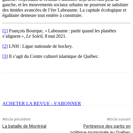
gauche, et les mouvements sociaux urbains ne pourront se satisfaire
des timides avancées de l’ère Labeaume. La capitale écologique et
égalitaire demeure tout entière à construire.
[1]
François Bourque, « Labeaume : partir quand les planètes
s’alignent »,
Le Soleil
, 8 mai 2021.
[2]
LNH : Ligue nationale de hockey.
[3]
Il s’agit du Centre culturel islamique de Québec.
Facebook
X
Email
Imprimer
ACHETER LA REVUE - S'ABONNER
Article précédent
Article suivant
La bataille de Montréal
Pertinence des partis en
politique municipale au Québec