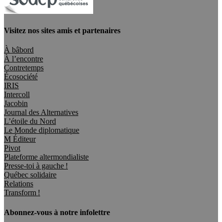
Visitez nos sites amis et partenaires
À bâbord
À l’encontre
Contretemps
Écosociété
IRIS
Intercoll
Jacobin
Journal des Alternatives
L’étoile du Nord
Le Monde diplomatique
M Éditeur
Pivot
Plateforme altermondialiste
Presse-toi à gauche !
Québec solidaire
Relations
Transform !
Abonnez-vous à notre infolettre