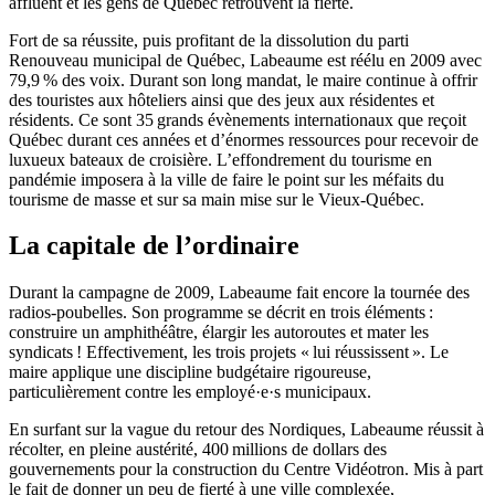
affluent et les gens de Québec retrouvent la fierté.
Fort de sa réussite, puis profitant de la dissolution du parti
Renouveau municipal de Québec, Labeaume est réélu en 2009 avec
79,9 % des voix. Durant son long mandat, le maire continue à offrir
des touristes aux hôteliers ainsi que des jeux aux résidentes et
résidents. Ce sont 35 grands évènements internationaux que reçoit
Québec durant ces années et d’énormes ressources pour recevoir de
luxueux bateaux de croisière. L’effondrement du tourisme en
pandémie imposera à la ville de faire le point sur les méfaits du
tourisme de masse et sur sa main mise sur le Vieux-Québec.
La capitale de l’ordinaire
Durant la campagne de 2009, Labeaume fait encore la tournée des
radios-poubelles. Son programme se décrit en trois éléments :
construire un amphithéâtre, élargir les autoroutes et mater les
syndicats ! Effectivement, les trois projets « lui réussissent ». Le
maire applique une discipline budgétaire rigoureuse,
particulièrement contre les employé·e·s municipaux.
En surfant sur la vague du retour des Nordiques, Labeaume réussit à
récolter, en pleine austérité, 400 millions de dollars des
gouvernements pour la construction du Centre Vidéotron. Mis à part
le fait de donner un peu de fierté à une ville complexée,