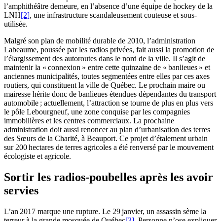
l’amphithéâtre demeure, en l’absence d’une équipe de hockey de la
LNH
[2]
, une infrastructure scandaleusement couteuse et sous-
utilisée.
Malgré son plan de mobilité durable de 2010, l’administration
Labeaume, poussée par les radios privées, fait aussi la promotion de
l’élargissement des autoroutes dans le nord de la ville. Il s’agit de
maintenir la « connexion » entre cette quinzaine de « banlieues » et
anciennes municipalités, toutes segmentées entre elles par ces axes
routiers, qui constituent la ville de Québec. Le prochain maire ou
mairesse hérite donc de banlieues étendues dépendantes du transport
automobile ; actuellement, l’attraction se tourne de plus en plus vers
le pôle Lebourgneuf, une zone conquise par les compagnies
immobilières et les centres commerciaux. La prochaine
administration doit aussi renoncer au plan d’urbanisation des terres
des Sœurs de la Charité, à Beauport. Ce projet d’étalement urbain
sur 200 hectares de terres agricoles a été renversé par le mouvement
écologiste et agricole.
Sortir les radios-poubelles après les avoir
servies
L’an 2017 marque une rupture. Le 29 janvier, un assassin sème la
terreur à la grande mosquée de Québec
[3]
. Personne n’ose expliquer