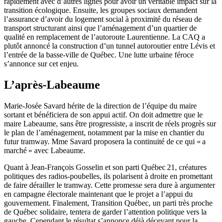
rapidement avec d’autres lignes pour avoir un véritable impact sur la
transition écologique. Ensuite, les groupes sociaux demandent
l’assurance d’avoir du logement social à proximité du réseau de
transport structurant ainsi que l’aménagement d’un quartier de
qualité en remplacement de l’autoroute Laurentienne. La CAQ a
plutôt annoncé la construction d’un tunnel autoroutier entre Lévis et
l’entrée de la basse-ville de Québec. Une lutte urbaine féroce
s’annonce sur cet enjeu.
L’après-Labeaume
Marie-Josée Savard hérite de la direction de l’équipe du maire
sortant et bénéficiera de son appui actif. On doit admettre que le
maire Labeaume, sans être progressiste, a inscrit de réels progrès sur
le plan de l’aménagement, notamment par la mise en chantier du
futur tramway. Mme Savard proposera la continuité de ce qui « a
marché » avec Labeaume.
Quant à Jean-François Gosselin et son parti Québec 21, créatures
politiques des radios-poubelles, ils polarisent à droite en promettant
de faire dérailler le tramway. Cette promesse sera dure à argumenter
en campagne électorale maintenant que le projet a l’appui du
gouvernement. Finalement, Transition Québec, un parti très proche
de Québec solidaire, tentera de garder l’attention politique vers la
gauche. Cependant le résultat s’annonce déjà décevant pour la