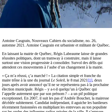
Antoine Casgrain, Nouveaux Cahiers du socialisme, no. 26,
automne 2021. Antoine Casgrain est urbaniste et militant de Québec.
En laissant la mairie de Québec, Régis Labeaume laisse de grandes
réussites politiques, dont un tramway à construire, mais il laisse
surtout une vision progressiste à consolider. Survol des défis qui
attendent ces mouvements à l’aube d’un changement à la mairie.
« Ça m’a réussi, ç’a marché ! » La citation simple et franche du
maire trône à la une du journal
Le Soleil
, le 8 mai 2021
[1]
, deux
jours après avoir annoncé qu’il ne se représentera pas à la prochaine
élection municipale. Régis – y a-t-il quelqu’un à Québec qui
l’appelle autrement que par son prénom ? – a un pif politique
exceptionnel. En 2007, il suit les pas d’Andrée Boucher, la mairesse
décédée subitement. Candidat indépendant, il aguiche les banlieues
récemment fusionnées en multipliant les entrevues au ton populiste
sur les ondes des influentes radios privées de la ville. Il s’empare