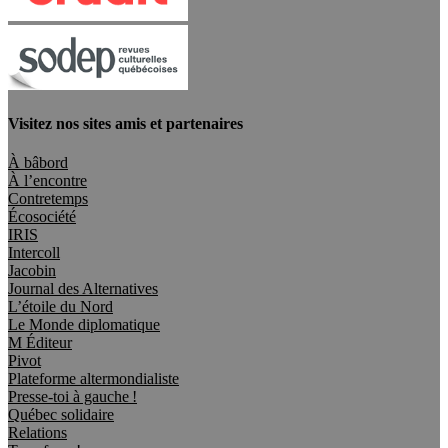
Visitez nos sites amis et partenaires
À bâbord
À l’encontre
Contretemps
Écosociété
IRIS
Intercoll
Jacobin
Journal des Alternatives
L’étoile du Nord
Le Monde diplomatique
M Éditeur
Pivot
Plateforme altermondialiste
Presse-toi à gauche !
Québec solidaire
Relations