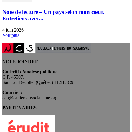
Note de lecture – Un pays selon mon cœur.
Entretiens avec...
4 juin 2026
Voir plus
NOUS JOINDRE
Collectif d’analyse politique
C.P. 45507,
Sault-au-Récollet (Québec) H2B 3C9
Courriel :
cap@cahiersdusocialisme.org
PARTENAIRES