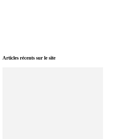
La grève politique et sociale – No 35, printemps 2026
28 avril 2026
Articles récents sur le site