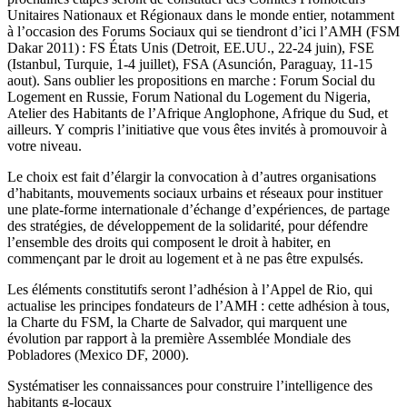
Unitaires Nationaux et Régionaux dans le monde entier, notamment
à l’occasion des Forums Sociaux qui se tiendront d’ici l’AMH (FSM
Dakar 2011) : FS États Unis (Detroit, EE.UU., 22-24 juin), FSE
(Istanbul, Turquie, 1-4 juillet), FSA (Asunción, Paraguay, 11-15
aout). Sans oublier les propositions en marche : Forum Social du
Logement en Russie, Forum National du Logement du Nigeria,
Atelier des Habitants de l’Afrique Anglophone, Afrique du Sud, et
ailleurs. Y compris l’initiative que vous êtes invités à promouvoir à
votre niveau.
Le choix est fait d’élargir la convocation à d’autres organisations
d’habitants, mouvements sociaux urbains et réseaux pour instituer
une plate-forme internationale d’échange d’expériences, de partage
des stratégies, de développement de la solidarité, pour défendre
l’ensemble des droits qui composent le droit à habiter, en
commençant par le droit au logement et à ne pas être expulsés.
Les éléments constitutifs seront l’adhésion à l’Appel de Rio, qui
actualise les principes fondateurs de l’AMH : cette adhésion à tous,
la Charte du FSM, la Charte de Salvador, qui marquent une
évolution par rapport à la première Assemblée Mondiale des
Pobladores (Mexico DF, 2000).
Systématiser les connaissances pour construire l’intelligence des
habitants g-locaux