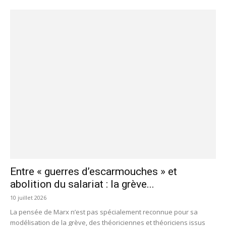
Entre « guerres d’escarmouches » et
abolition du salariat : la grève...
10 juillet 2026
La pensée de Marx n’est pas spécialement reconnue pour sa
modélisation de la grève, des théoriciennes et théoriciens issus