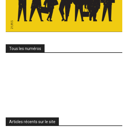
Tous les numéros
La grève politique et sociale – No 35, printemps
2026
28 avril 2026
Articles récents sur le site