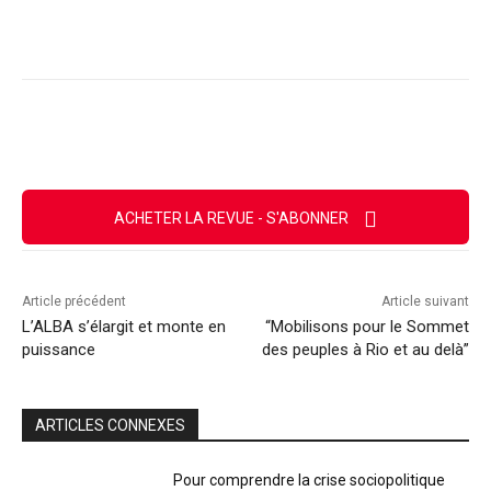
Facebook
X
Email
Imprimer
ACHETER LA REVUE - S'ABONNER
Article précédent
Article suivant
L’ALBA s’élargit et monte en
“Mobilisons pour le Sommet
puissance
des peuples à Rio et au delà”
ARTICLES CONNEXES
Pour comprendre la crise sociopolitique