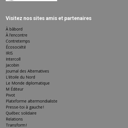
Visitez nos sites amis et partenaires
À bâbord
À l’encontre
Contretemps
Écosociété
IRIS
Intercoll
Jacobin
Journal des Alternatives
L’étoile du Nord
Le Monde diplomatique
M Éditeur
Pivot
Plateforme altermondialiste
Presse-toi à gauche !
Québec solidaire
Relations
Transform !