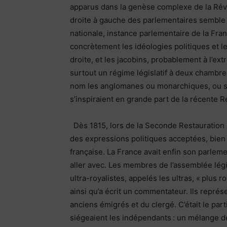
apparus dans la genèse complexe de la Révo
droite à gauche des parlementaires semble 
nationale, instance parlementaire de la Fra
concrètement les idéologies politiques et le
droite, et les jacobins, probablement à l’ex
surtout un régime législatif à deux chambr
nom les anglomanes ou monarchiques, ou si
s’inspiraient en grande part de la récente 
Dès 1815, lors de la Seconde Restauration so
des expressions politiques acceptées, bien 
française. La France avait enfin son parle
aller avec. Les membres de l’assemblée légis
ultra-royalistes, appelés les ultras, « plus r
ainsi qu’a écrit un commentateur. Ils représe
anciens émigrés et du clergé. C’était le par
siégeaient les indépendants : un mélange de