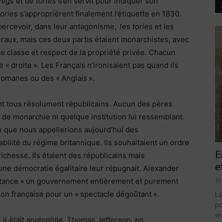
higs
et de
tories
s’en servit pour indiquer son
tories
s’approprièrent finalement l’étiquette en 1830.
ercevoir, dans leur antagonisme, les
tories
et les
aux, mais ces deux partis étaient monarchistes, avec
e classe et respect de la propriété privée. Chacun
e « droite ». Les Français n’ironisaient pas quand ils
lomanes ou des « Anglais ».
nt tous résolument républicains. Aucun des pères
 de monarchie ni quelque institution lui ressemblant.
e que nous appellerions aujourd’hui des
abilité du régime britannique. Ils souhaitaient un ordre
E
richesse. Ils étaient des républicains mais
e
une démocratie égalitaire leur répugnait. Alexander
10
istance « un gouvernement entièrement et purement
ution française pour un « spectacle dégoûtant ».
La
po
et
, il était anglophile. Thomas Jefferson, en