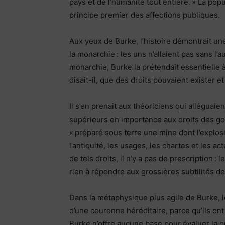
pays et de l’humanité tout entière. » La po
principe premier des affections publiques.
Aux yeux de Burke, l’histoire démontrait une
la monarchie : les uns n’allaient pas sans l’
monarchie, Burke la prétendait essentielle à
disait-il, que des droits pouvaient exister 
Il s’en prenait aux théoriciens qui alléguai
supérieurs en importance aux droits des go
« préparé sous terre une mine dont l’explosi
l’antiquité, les usages, les chartes et les a
de tels droits, il n’y a pas de prescription 
rien à répondre aux grossières subtilités de
Dans la métaphysique plus agile de Burke, l
d’une couronne héréditaire, parce qu’ils ont 
Burke n’offre aucune base pour évaluer la qua