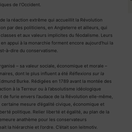
tiques de l’Occident.
e la réaction extrême qui accueillit la Révolution
n par des politiciens, en Angleterre et ailleurs, qui
e classes et aux valeurs implicites du féodalisme. Leurs
 en appui à la monarchie forment encore aujourd’hui la
est-à-dire du conservatisme.
rganisé – sa valeur sociale, économique et morale –
aires, dont le plus influent a été
Réflexions sur la
Edmund Burke. Rédigées en 1789 avant la montée des
tion à la Terreur ou à l’absolutisme idéologique
 de furie envers l’audace de la Révolution elle-même,
e certaine mesure d’égalité civique, économique et
iberté politique. Relier liberté et égalité, au plan de la
demeure anathème pour les conservateurs
t la hiérarchie et l’ordre. C’était son leitmotiv.