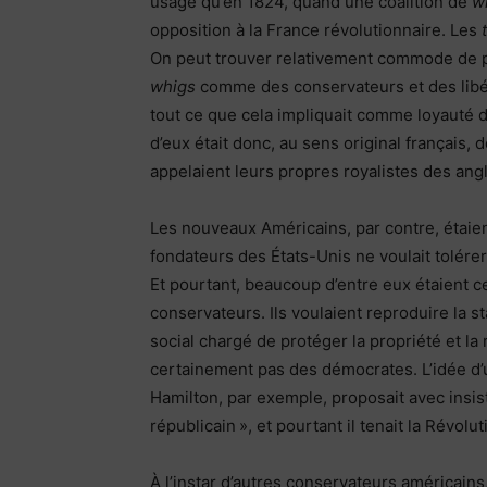
usage qu’en 1824, quand une coalition de
w
opposition à la France révolutionnaire. Les
On peut trouver relativement commode de p
whigs
comme des conservateurs et des libér
tout ce que cela impliquait comme loyauté d
d’eux était donc, au sens original français, d
appelaient leurs propres royalistes des ang
Les nouveaux Américains, par contre, étaie
fondateurs des États-Unis ne voulait tolérer
Et pourtant, beaucoup d’entre eux étaient c
conservateurs. Ils voulaient reproduire la st
social chargé de protéger la propriété et la 
certainement pas des démocrates. L’idée d’
Hamilton, par exemple, proposait avec ins
républicain », et pourtant il tenait la Révol
À l’instar d’autres conservateurs américains