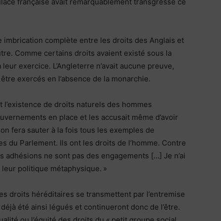
pulace française avait remarquablement transgressé ce
 imbrication complète entre les droits des Anglais et
autre. Comme certains droits avaient existé sous la
 leur exercice. L’Angleterre n’avait aucune preuve,
et être exercés en l’absence de la monarchie.
ent l’existence de droits naturels des hommes
uvernements en place et les accusait même d’avoir
on fera sauter à la fois tous les exemples de
ctes du Parlement. Ils ont les droits de l’homme. Contre
: les adhésions ne sont pas des engagements […] Je n’ai
 leur politique métaphysique. »
es droits héréditaires se transmettent par l’entremise
déjà été ainsi légués et continueront donc de l’être.
lité ou l’équité des droits du « petit groupe social