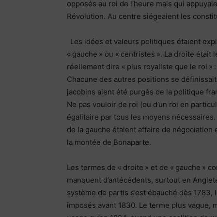
opposés au roi de l’heure mais qui appuyaien
Révolution. Au centre siégeaient les constit
Les idées et valeurs politiques étaient exp
« gauche » ou « centristes ». La droite était 
réellement dire « plus royaliste que le roi » :
Chacune des autres positions se définissait,
jacobins aient été purgés de la politique fr
Ne pas vouloir de roi (ou d’un roi en particu
égalitaire par tous les moyens nécessaires. L
de la gauche étaient affaire de négociation e
la montée de Bonaparte.
Les termes de « droite » et de « gauche » c
manquent d’antécédents, surtout en Anglete
système de partis s’est ébauché dès 1783, le
imposés avant 1830. Le terme plus vague, m