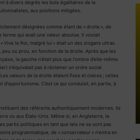
t à divers degrés les buts égalitaires de la
utionnalistes, aux positions mitigées.
licitement désignées comme étant de « droite », de
le terme qui avait une valeur absolue. Il voulait
 « Vive le Roi, malgré lui » était un des slogans ultras.
 peu ou prou, en fonction de la droite. Après que les
ançaise, la gauche n’était plus que l’ombre d’elle-même.
lier) n’équivalait pas à réclamer un ordre social
es valeurs de la droite étaient fixes et claires ; celles
t d’opportunisme. C’est ce qui conduisit, en partie, à
onstituent des référents authentiquement modernes. Ils
rre ou aux États-Unis. Même si, en Angleterre, le
s partis politiques en tant que tels ne se sont pas
oins programmatique, de « conservateur » n’entra en