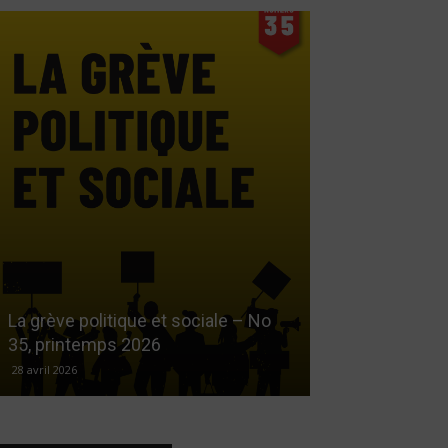
Le droit au log
La grève politique et sociale – No
démarchandisa
35, printemps 2026
automne 2025
28 avril 2026
17 décembre 2025