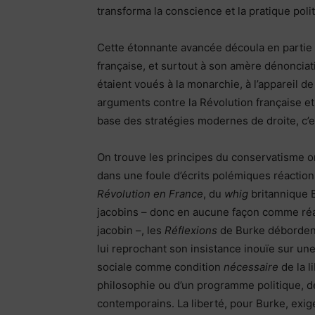
transforma la conscience et la pratique poli
Cette étonnante avancée découla en partie d
française, et surtout à son amère dénonciatio
étaient voués à la monarchie, à l’appareil d
arguments contre la Révolution française et
base des stratégies modernes de droite, c’
On trouve les principes du conservatisme o
dans une foule d’écrits polémiques réactionn
Révolution en France
, du
whig
britannique 
jacobins – donc en aucune façon comme réac
jacobin –, les
Réflexions
de Burke débordent
lui reprochant son insistance inouïe sur un
sociale comme condition
nécessaire
de la l
philosophie ou d’un programme politique, 
contemporains. La liberté, pour Burke, exigeai