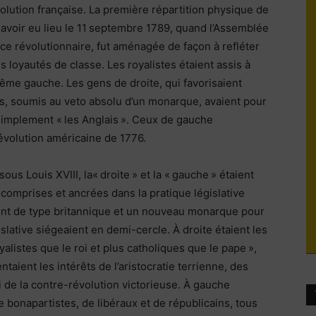
lution française. La première répartition physique de
du
avoir eu lieu le 11 septembre 1789, quand l’Assemblée
nce révolutionnaire, fut aménagée de façon à refléter
s loyautés de classe. Les royalistes étaient assis à
trême gauche. Les gens de droite, qui favorisaient
es, soumis au veto absolu d’un monarque, avaient pour
socialisme
mplement « les Anglais ». Ceux de gauche
Révolution américaine de 1776.
us Louis XVIII, la« droite » et la « gauche » étaient
comprises et ancrées dans la pratique législative
ment de type britannique et un nouveau monarque pour
lative siégeaient en demi-cercle. À droite étaient les
oyalistes que le roi et plus catholiques que le pape »,
ntaient les intérêts de l’aristocratie terrienne, des
ti de la contre-révolution victorieuse. À gauche
 bonapartistes, de libéraux et de républicains, tous