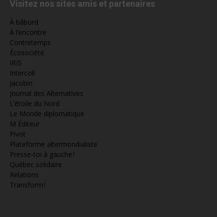
Visitez nos sites amis et partenaires
À bâbord
À l’encontre
Contretemps
Écosociété
IRIS
Intercoll
Jacobin
Journal des Alternatives
L’étoile du Nord
Le Monde diplomatique
M Éditeur
Pivot
Plateforme altermondialiste
Presse-toi à gauche !
Québec solidaire
Relations
Transform !