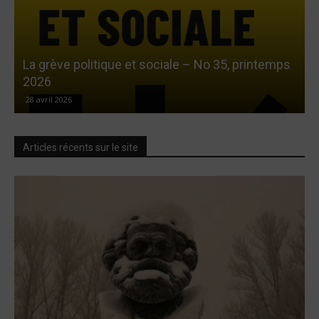
La grève politique et sociale – No 35, printemps
L
2026
28 avril 2026
Articles récents sur le site