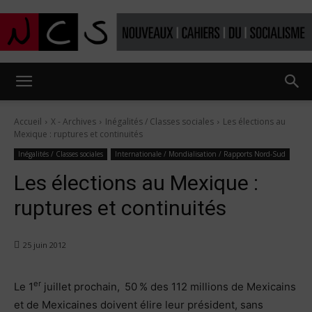
Nouveaux
Accueil
X - Archives
Inégalités / Classes sociales
Les élections au
Mexique : ruptures et continuités
Cahiers
Inégalités / Classes sociales
Internationale / Mondialisation / Rapports Nord-Sud
Les élections au Mexique :
ruptures et continuités
du
25 juin 2012
socialisme
er
Le 1
juillet prochain, 50 % des 112 millions de Mexicains
et de Mexicaines doivent élire leur président, sans