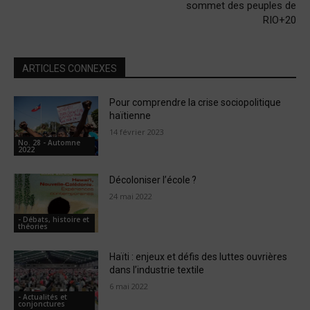
sommet des peuples de
RIO+20
ARTICLES CONNEXES
Pour comprendre la crise sociopolitique
haïtienne
14 février 2023
No. 28 - Automne
2022
Décoloniser l’école ?
24 mai 2022
- Débats, histoire et
théories
Haïti : enjeux et défis des luttes ouvrières
dans l’industrie textile
6 mai 2022
- Actualités et
conjonctures