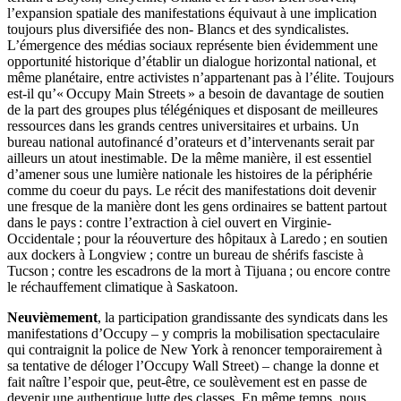
l’expansion spatiale des manifestations équivaut à une implication
toujours plus diversifiée des non- Blancs et des syndicalistes.
L’émergence des médias sociaux représente bien évidemment une
opportunité historique d’établir un dialogue horizontal national, et
même planétaire, entre activistes n’appartenant pas à l’élite. Toujours
est-il qu’« Occupy Main Streets » a besoin de davantage de soutien
de la part des groupes plus télégéniques et disposant de meilleures
ressources dans les grands centres universitaires et urbains. Un
bureau national autofinancé d’orateurs et d’intervenants serait par
ailleurs un atout inestimable. De la même manière, il est essentiel
d’amener sous une lumière nationale les histoires de la périphérie
comme du coeur du pays. Le récit des manifestations doit devenir
une fresque de la manière dont les gens ordinaires se battent partout
dans le pays : contre l’extraction à ciel ouvert en Virginie-
Occidentale ; pour la réouverture des hôpitaux à Laredo ; en soutien
aux dockers à Longview ; contre un bureau de shérifs fasciste à
Tucson ; contre les escadrons de la mort à Tijuana ; ou encore contre
le réchauffement climatique à Saskatoon.
Neuvièmement
, la participation grandissante des syndicats dans les
manifestations d’Occupy – y compris la mobilisation spectaculaire
qui contraignit la police de New York à renoncer temporairement à
sa tentative de déloger l’Occupy Wall Street) – change la donne et
fait naître l’espoir que, peut-être, ce soulèvement est en passe de
devenir une authentique lutte des classes. En même temps, nous