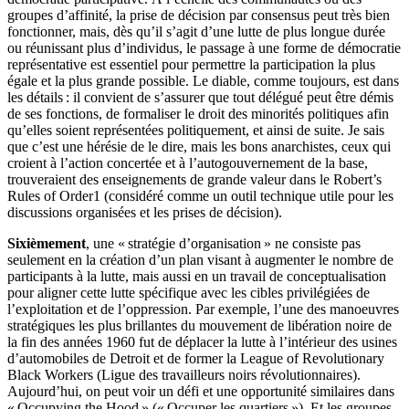
groupes d’affinité, la prise de décision par consensus peut très bien
fonctionner, mais, dès qu’il s’agit d’une lutte de plus longue durée
ou réunissant plus d’individus, le passage à une forme de démocratie
représentative est essentiel pour permettre la participation la plus
égale et la plus grande possible. Le diable, comme toujours, est dans
les détails : il convient de s’assurer que tout délégué peut être démis
de ses fonctions, de formaliser le droit des minorités politiques afin
qu’elles soient représentées politiquement, et ainsi de suite. Je sais
que c’est une hérésie de le dire, mais les bons anarchistes, ceux qui
croient à l’action concertée et à l’autogouvernement de la base,
trouveraient des enseignements de grande valeur dans le Robert’s
Rules of Order1 (considéré comme un outil technique utile pour les
discussions organisées et les prises de décision).
Sixièmement
, une « stratégie d’organisation » ne consiste pas
seulement en la création d’un plan visant à augmenter le nombre de
participants à la lutte, mais aussi en un travail de conceptualisation
pour aligner cette lutte spécifique avec les cibles privilégiées de
l’exploitation et de l’oppression. Par exemple, l’une des manoeuvres
stratégiques les plus brillantes du mouvement de libération noire de
la fin des années 1960 fut de déplacer la lutte à l’intérieur des usines
d’automobiles de Detroit et de former la League of Revolutionary
Black Workers (Ligue des travailleurs noirs révolutionnaires).
Aujourd’hui, on peut voir un défi et une opportunité similaires dans
« Occupying the Hood » (« Occuper les quartiers »). Et les groupes