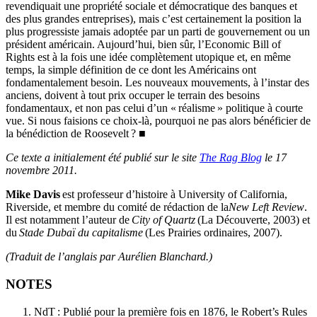
revendiquait une propriété sociale et démocratique des banques et
des plus grandes entreprises), mais c’est certainement la position la
plus progressiste jamais adoptée par un parti de gouvernement ou un
président américain. Aujourd’hui, bien sûr, l’Economic Bill of
Rights est à la fois une idée complètement utopique et, en même
temps, la simple définition de ce dont les Américains ont
fondamentalement besoin. Les nouveaux mouvements, à l’instar des
anciens, doivent à tout prix occuper le terrain des besoins
fondamentaux, et non pas celui d’un « réalisme » politique à courte
vue. Si nous faisions ce choix-là, pourquoi ne pas alors bénéficier de
la bénédiction de Roosevelt ? ■
Ce texte a initialement été publié sur le site
The Rag Blog
le 17
novembre 2011.
Mike Davis
est professeur d’histoire à University of California,
Riverside, et membre du comité de rédaction de la
New Left Review
.
Il est notamment l’auteur de
City of Quartz
(La Découverte, 2003) et
du
Stade Dubaï du capitalisme
(Les Prairies ordinaires, 2007).
(Traduit de l’anglais par Aurélien Blanchard.)
NOTES
NdT : Publié pour la première fois en 1876, le Robert’s Rules