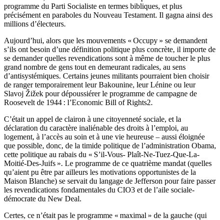
programme du Parti Socialiste en termes bibliques, et plus
précisément en paraboles du Nouveau Testament. Il gagna ainsi des
millions d’électeurs.
Aujourd’hui, alors que les mouvements « Occupy » se demandent
s’ils ont besoin d’une définition politique plus concrète, il importe de
se demander quelles revendications sont à même de toucher le plus
grand nombre de gens tout en demeurant radicales, au sens
d’antisystémiques. Certains jeunes militants pourraient bien choisir
de ranger temporairement leur Bakounine, leur Lénine ou leur
Slavoj Žižek pour dépoussiérer le programme de campagne de
Roosevelt de 1944 : l’Economic Bill of Rights2.
C’était un appel de clairon à une citoyenneté sociale, et la
déclaration du caractère inaliénable des droits à l’emploi, au
logement, à l’accès au soin et à une vie heureuse – aussi éloignée
que possible, donc, de la timide politique de l’administration Obama,
cette politique au rabais du « S’il-Vous- Plaît-Ne-Tuez-Que-La-
Moitié-Des-Juifs ». Le programme de ce quatrième mandat (quelles
qu’aient pu être par ailleurs les motivations opportunistes de la
Maison Blanche) se servait du langage de Jefferson pour faire passer
les revendications fondamentales du CIO3 et de l’aile sociale-
démocrate du New Deal.
Certes, ce n’était pas le programme « maximal » de la gauche (qui