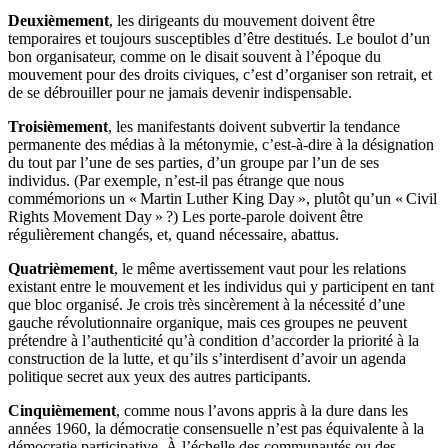
Deuxièmement
, les dirigeants du mouvement doivent être
temporaires et toujours susceptibles d’être destitués. Le boulot d’un
bon organisateur, comme on le disait souvent à l’époque du
mouvement pour des droits civiques, c’est d’organiser son retrait, et
de se débrouiller pour ne jamais devenir indispensable.
Troisièmement
, les manifestants doivent subvertir la tendance
permanente des médias à la métonymie, c’est-à-dire à la désignation
du tout par l’une de ses parties, d’un groupe par l’un de ses
individus. (Par exemple, n’est-il pas étrange que nous
commémorions un « Martin Luther King Day », plutôt qu’un « Civil
Rights Movement Day » ?) Les porte-parole doivent être
régulièrement changés, et, quand nécessaire, abattus.
Quatrièmement
, le même avertissement vaut pour les relations
existant entre le mouvement et les individus qui y participent en tant
que bloc organisé. Je crois très sincèrement à la nécessité d’une
gauche révolutionnaire organique, mais ces groupes ne peuvent
prétendre à l’authenticité qu’à condition d’accorder la priorité à la
construction de la lutte, et qu’ils s’interdisent d’avoir un agenda
politique secret aux yeux des autres participants.
Cinquièmement
, comme nous l’avons appris à la dure dans les
années 1960, la démocratie consensuelle n’est pas équivalente à la
démocratie participative. À l’échelle des communautés ou des