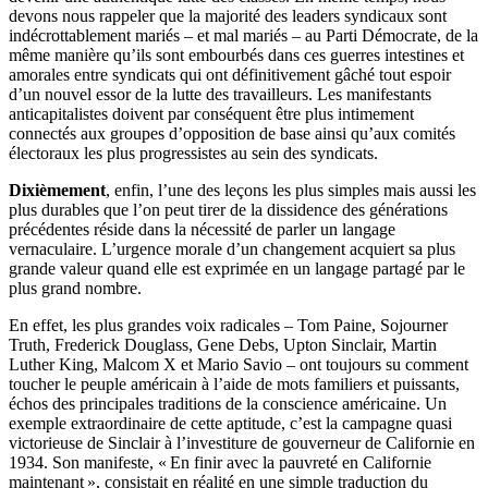
devons nous rappeler que la majorité des leaders syndicaux sont
indécrottablement mariés – et mal mariés – au Parti Démocrate, de la
même manière qu’ils sont embourbés dans ces guerres intestines et
amorales entre syndicats qui ont définitivement gâché tout espoir
d’un nouvel essor de la lutte des travailleurs. Les manifestants
anticapitalistes doivent par conséquent être plus intimement
connectés aux groupes d’opposition de base ainsi qu’aux comités
électoraux les plus progressistes au sein des syndicats.
Dixièmement
, enfin, l’une des leçons les plus simples mais aussi les
plus durables que l’on peut tirer de la dissidence des générations
précédentes réside dans la nécessité de parler un langage
vernaculaire. L’urgence morale d’un changement acquiert sa plus
grande valeur quand elle est exprimée en un langage partagé par le
plus grand nombre.
En effet, les plus grandes voix radicales – Tom Paine, Sojourner
Truth, Frederick Douglass, Gene Debs, Upton Sinclair, Martin
Luther King, Malcom X et Mario Savio – ont toujours su comment
toucher le peuple américain à l’aide de mots familiers et puissants,
échos des principales traditions de la conscience américaine. Un
exemple extraordinaire de cette aptitude, c’est la campagne quasi
victorieuse de Sinclair à l’investiture de gouverneur de Californie en
1934. Son manifeste, « En finir avec la pauvreté en Californie
maintenant », consistait en réalité en une simple traduction du