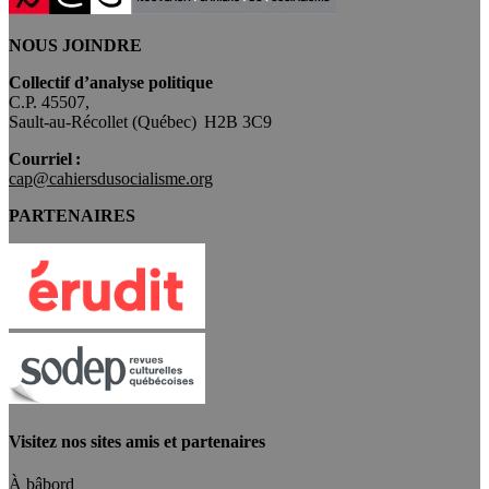
NOUS JOINDRE
Collectif d’analyse politique
C.P. 45507,
Sault-au-Récollet (Québec) H2B 3C9
Courriel :
cap@cahiersdusocialisme.org
PARTENAIRES
Visitez nos sites amis et partenaires
À bâbord