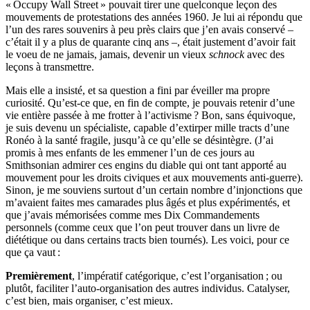
« Occupy Wall Street » pouvait tirer une quelconque leçon des
mouvements de protestations des années 1960. Je lui ai répondu que
l’un des rares souvenirs à peu près clairs que j’en avais conservé –
c’était il y a plus de quarante cinq ans –, était justement d’avoir fait
le voeu de ne jamais, jamais, devenir un vieux
schnock
avec des
leçons à transmettre.
Mais elle a insisté, et sa question a fini par éveiller ma propre
curiosité. Qu’est-ce que, en fin de compte, je pouvais retenir d’une
vie entière passée à me frotter à l’activisme ? Bon, sans équivoque,
je suis devenu un spécialiste, capable d’extirper mille tracts d’une
Ronéo à la santé fragile, jusqu’à ce qu’elle se désintègre. (J’ai
promis à mes enfants de les emmener l’un de ces jours au
Smithsonian admirer ces engins du diable qui ont tant apporté au
mouvement pour les droits civiques et aux mouvements anti-guerre).
Sinon, je me souviens surtout d’un certain nombre d’injonctions que
m’avaient faites mes camarades plus âgés et plus expérimentés, et
que j’avais mémorisées comme mes Dix Commandements
personnels (comme ceux que l’on peut trouver dans un livre de
diététique ou dans certains tracts bien tournés). Les voici, pour ce
que ça vaut :
Premièrement
, l’impératif catégorique, c’est l’organisation ; ou
plutôt, faciliter l’auto-organisation des autres individus. Catalyser,
c’est bien, mais organiser, c’est mieux.