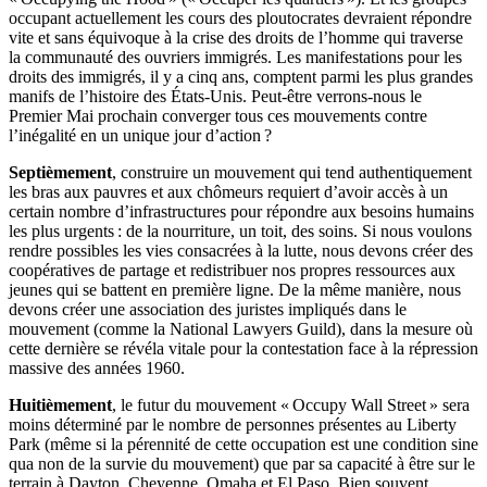
occupant actuellement les cours des ploutocrates devraient répondre
vite et sans équivoque à la crise des droits de l’homme qui traverse
la communauté des ouvriers immigrés. Les manifestations pour les
droits des immigrés, il y a cinq ans, comptent parmi les plus grandes
manifs de l’histoire des États-Unis. Peut-être verrons-nous le
Premier Mai prochain converger tous ces mouvements contre
l’inégalité en un unique jour d’action ?
Septièmement
, construire un mouvement qui tend authentiquement
les bras aux pauvres et aux chômeurs requiert d’avoir accès à un
certain nombre d’infrastructures pour répondre aux besoins humains
les plus urgents : de la nourriture, un toit, des soins. Si nous voulons
rendre possibles les vies consacrées à la lutte, nous devons créer des
coopératives de partage et redistribuer nos propres ressources aux
jeunes qui se battent en première ligne. De la même manière, nous
devons créer une association des juristes impliqués dans le
mouvement (comme la National Lawyers Guild), dans la mesure où
cette dernière se révéla vitale pour la contestation face à la répression
massive des années 1960.
Huitièmement
, le futur du mouvement « Occupy Wall Street » sera
moins déterminé par le nombre de personnes présentes au Liberty
Park (même si la pérennité de cette occupation est une condition sine
qua non de la survie du mouvement) que par sa capacité à être sur le
terrain à Dayton, Cheyenne, Omaha et El Paso. Bien souvent,