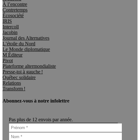
À l’encontre
Contretemps
Écosociété
IRIS
Intercoll
Jacobin
Journal des Alternatives
L’étoile du Nord
Le Monde diplomatique
M Éditeur
Pivot
Plateforme altermondialiste
Presse-toi à gauche !
Québec solidaire
Relations
Transform !
Abonnez-vous à notre infolettre
Pas plus de 12 envois par année.