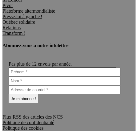
Pivot
Plateforme altermondialiste
Presse-toi à gauche !
Québec solidaire
Relations
Transform !
Abonnez-vous à notre infolettre
Pas plus de 12 envois par année.
Flux RSS des articles des NCS
Politique de confidentialité
Politique des cookies