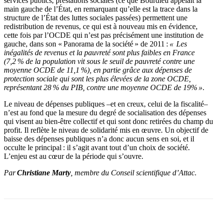
services publics, prestations sociales (ce que Bourdieu appelait la
main gauche de l’État, en remarquant qu’elle est la trace dans la
structure de l’État des luttes sociales passées) permettent une
redistribution de revenus, ce qui est à nouveau mis en évidence,
cette fois par l’OCDE qui n’est pas précisément une institution de
gauche, dans son « Panorama de la société » de 2011 :
«
Les
inégalités de revenus et la pauvreté sont plus faibles en France
(7,2 % de la population vit sous le seuil de pauvreté contre une
moyenne OCDE de 11,1 %), en partie grâce aux dépenses de
protection sociale qui sont les plus élevées de la zone OCDE,
représentant 28 % du PIB, contre une moyenne OCDE de 19% »
.
Le niveau de dépenses publiques –et en creux, celui de la fiscalité–
n’est au fond que la mesure du degré de socialisation des dépenses
qui visent au bien-être collectif et qui sont donc retirées du champ du
profit. Il reflète le niveau de solidarité mis en œuvre. Un objectif de
baisse des dépenses publiques n’a donc aucun sens en soi, et il
occulte le principal : il s’agit avant tout d’un choix de société.
L’enjeu est au cœur de la période qui s’ouvre.
Par
Christiane Marty
, membre du Conseil scientifique d’Attac.