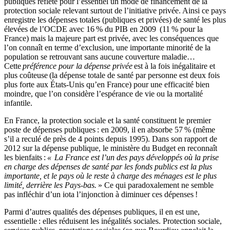
publiques reflète pour l’essentiel un mode de financement de la
protection sociale relevant surtout de l’initiative privée. Ainsi ce pays
enregistre les dépenses totales (publiques et privées) de santé les plus
élevées de l’OCDE avec 16 % du PIB en 2009 (11 % pour la
France) mais la majeure part est privée, avec les conséquences que
l’on connaît en terme d’exclusion, une importante minorité de la
population se retrouvant sans aucune couverture maladie…
Cette
préférence pour la dépense privée
est à la fois inégalitaire et
plus coûteuse (la dépense totale de santé par personne est deux fois
plus forte aux États-Unis qu’en France) pour une efficacité bien
moindre, que l’on considère l’espérance de vie ou la mortalité
infantile.
En France, la protection sociale et la santé constituent le premier
poste de dépenses publiques : en 2009, il en absorbe 57 % (même
s’il a reculé de près de 4 points depuis 1995). Dans son rapport de
2012 sur la dépense publique, le ministère du Budget en reconnaît
les bienfaits :
«
La France est l’un des pays développés où la prise
en charge des dépenses de santé par les fonds publics est la plus
importante, et le pays où le reste à charge des ménages est le plus
limité, derrière les Pays-bas.
» Ce qui paradoxalement ne semble
pas infléchir d’un iota l’injonction à diminuer ces dépenses !
Parmi d’autres qualités des dépenses publiques, il en est une,
essentielle : elles réduisent les inégalités sociales. Protection sociale,