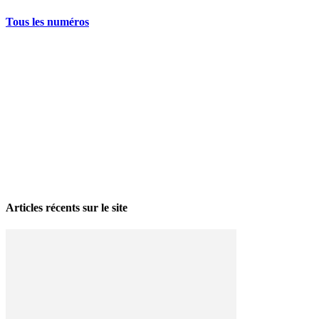
Tous les numéros
La grève politique et sociale – No 35, printemps 2026
28 avril 2026
Articles récents sur le site