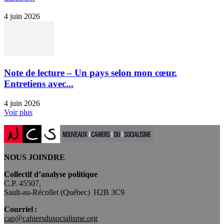
4 juin 2026
Note de lecture – Un pays selon mon cœur.
Entretiens avec...
4 juin 2026
Voir plus
NOUS JOINDRE
Collectif d’analyse politique
C.P. 45507,
Sault-au-Récollet (Québec) H2B 3C9
Courriel :
cap@cahiersdusocialisme.org