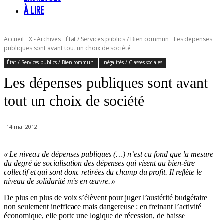
À LIRE
Accueil
X - Archives
État / Services publics / Bien commun
Les dépenses
publiques sont avant tout un choix de société
État / Services publics / Bien commun
Inégalités / Classes sociales
Les dépenses publiques sont avant
tout un choix de société
14 mai 2012
« Le niveau de dépenses publiques (…) n’est au fond que la mesure
du degré de socialisation des dépenses qui visent au bien-être
collectif et qui sont donc retirées du champ du profit. Il reflète le
niveau de solidarité mis en œuvre. »
De plus en plus de voix s’élèvent pour juger l’austérité budgétaire
non seulement inefficace mais dangereuse : en freinant l’activité
économique, elle porte une logique de récession, de baisse