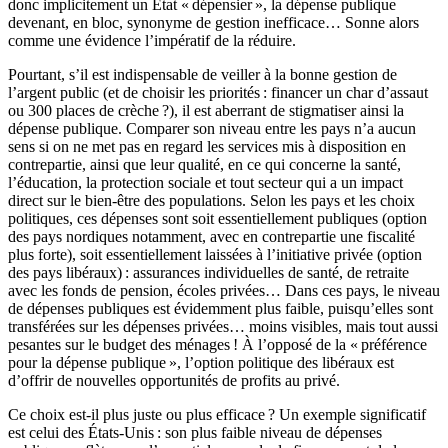
donc implicitement un État « dépensier », la dépense publique
devenant, en bloc, synonyme de gestion inefficace… Sonne alors
comme une évidence l’impératif de la réduire.
Pourtant, s’il est indispensable de veiller à la bonne gestion de
l’argent public (et de choisir les priorités : financer un char d’assaut
ou 300 places de crèche ?), il est aberrant de stigmatiser ainsi la
dépense publique. Comparer son niveau entre les pays n’a aucun
sens si on ne met pas en regard les services mis à disposition en
contrepartie, ainsi que leur qualité, en ce qui concerne la santé,
l’éducation, la protection sociale et tout secteur qui a un impact
direct sur le bien-être des populations. Selon les pays et les choix
politiques, ces dépenses sont soit essentiellement publiques (option
des pays nordiques notamment, avec en contrepartie une fiscalité
plus forte), soit essentiellement laissées à l’initiative privée (option
des pays libéraux) : assurances individuelles de santé, de retraite
avec les fonds de pension, écoles privées… Dans ces pays, le niveau
de dépenses publiques est évidemment plus faible, puisqu’elles sont
transférées sur les dépenses privées… moins visibles, mais tout aussi
pesantes sur le budget des ménages ! À l’opposé de la « préférence
pour la dépense publique », l’option politique des libéraux est
d’offrir de nouvelles opportunités de profits au privé.
Ce choix est-il plus juste ou plus efficace ? Un exemple significatif
est celui des États-Unis : son plus faible niveau de dépenses