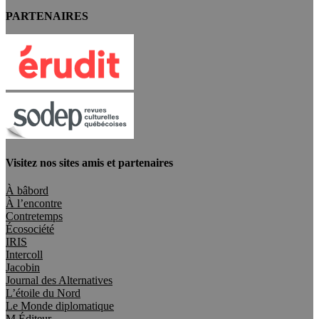
PARTENAIRES
Visitez nos sites amis et partenaires
À bâbord
À l’encontre
Contretemps
Écosociété
IRIS
Intercoll
Jacobin
Journal des Alternatives
L’étoile du Nord
Le Monde diplomatique
M Éditeur