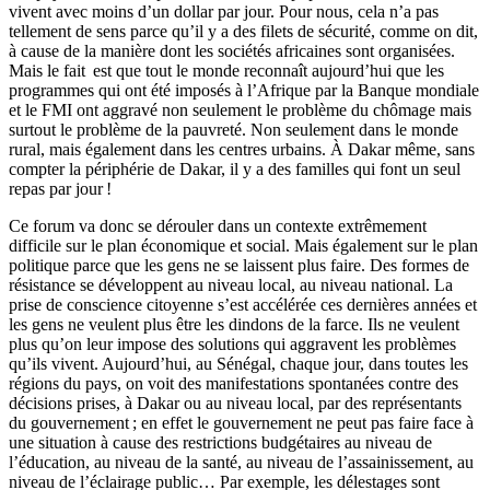
vivent avec moins d’un dollar par jour. Pour nous, cela n’a pas
tellement de sens parce qu’il y a des filets de sécurité, comme on dit,
à cause de la manière dont les sociétés africaines sont organisées.
Mais le fait est que tout le monde reconnaît aujourd’hui que les
programmes qui ont été imposés à l’Afrique par la Banque mondiale
et le FMI ont aggravé non seule­ment le problème du chômage mais
surtout le problème de la pauvreté. Non seulement dans le monde
rural, mais également dans les centres urbains. À Dakar même, sans
compter la périphérie de Dakar, il y a des familles qui font un seul
repas par jour !
Ce forum va donc se dérouler dans un contexte extrêmement
difficile sur le plan économique et social. Mais également sur le plan
politique parce que les gens ne se laissent plus faire. Des formes de
résistance se développent au niveau local, au niveau national. La
prise de conscience citoyenne s’est accélérée ces dernières années et
les gens ne veulent plus être les dindons de la farce. Ils ne veulent
plus qu’on leur impose des solutions qui aggravent les problèmes
qu’ils vivent. Aujourd’hui, au Sénégal, chaque jour, dans toutes les
régions du pays, on voit des manifestations spontanées contre des
décisions prises, à Dakar ou au niveau local, par des représentants
du gouvernement ; en effet le gouvernement ne peut pas faire face à
une situation à cause des restrictions budgétaires au niveau de
l’éducation, au niveau de la santé, au niveau de l’assainissement, au
niveau de l’éclairage public… Par exemple, les délestages sont