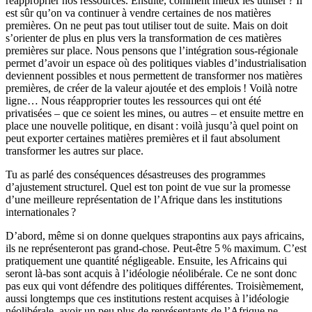
réapproprier nos ressources. Ensuite, comment mieux les utiliser ? Il
est sûr qu’on va continuer à vendre certaines de nos matières
premières. On ne peut pas tout utiliser tout de suite. Mais on doit
s’orienter de plus en plus vers la transformation de ces matières
premières sur place. Nous pensons que l’intégration sous-régionale
permet d’avoir un espace où des politiques viables d’industrialisation
deviennent pos­sibles et nous permettent de transformer nos matières
premières, de créer de la valeur ajoutée et des emplois ! Voilà notre
ligne… Nous réapproprier toutes les ressources qui ont été
privatisées – que ce soient les mines, ou autres – et ensuite mettre en
place une nouvelle politique, en disant : voilà jusqu’à quel point on
peut exporter certaines matières premières et il faut absolument
trans­former les autres sur place.
Tu as parlé des conséquences désastreuses des programmes
d’ajustement struc­turel. Quel est ton point de vue sur la promesse
d’une meilleure représentation de l’Afrique dans les institutions
internationales ?
D’abord, même si on donne quelques strapontins aux pays africains,
ils ne représenteront pas grand-chose. Peut-être 5 % maximum. C’est
pratique­ment une quantité négligeable. Ensuite, les Africains qui
seront là-bas sont acquis à l’idéologie néolibérale. Ce ne sont donc
pas eux qui vont défendre des politiques différentes. Troisièmement,
aussi longtemps que ces institutions restent acquises à l’idéologie
néolibérale, avoir un peu plus de représentants de l’Afrique ne