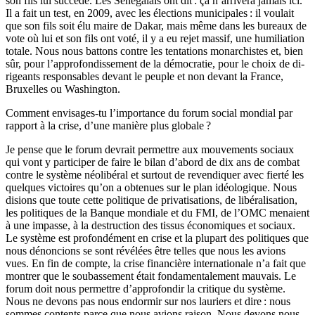
son fils lui succède. Les Sénégalais ont dit : ça n’arrivera jamais ici.
Il a fait un test, en 2009, avec les élections municipales : il voulait
que son fils soit élu maire de Dakar, mais même dans les bureaux de
vote où lui et son fils ont voté, il y a eu rejet massif, une humiliation
totale. Nous nous battons contre les tentations monarchistes et, bien
sûr, pour l’approfondissement de la démocratie, pour le choix de di­
rigeants responsables devant le peuple et non devant la France,
Bruxelles ou Washington.
Comment envisages-tu l’importance du forum social mondial par
rapport à la crise, d’une manière plus globale ?
Je pense que le forum devrait permettre aux mouvements sociaux
qui vont y participer de faire le bilan d’abord de dix ans de combat
contre le système néolibéral et surtout de revendiquer avec fierté les
quelques victoires qu’on a obtenues sur le plan idéologique. Nous
disions que toute cette politique de pri­vatisations, de libéralisation,
les politiques de la Banque mondiale et du FMI, de l’OMC menaient
à une impasse, à la destruction des tissus économiques et sociaux.
Le système est profondément en crise et la plupart des politiques que
nous dénoncions se sont révélées être telles que nous les avions
vues. En fin de compte, la crise financière internationale n’a fait que
montrer que le soubassement était fondamentalement mauvais. Le
forum doit nous permet­tre d’approfondir la critique du système.
Nous ne devons pas nous endormir sur nos lauriers et dire : nous
sommes contents parce que nous avions raison. Nous devons nous