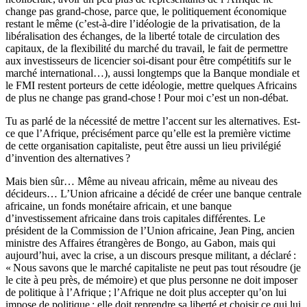
change pas grand-chose, parce que, le politiquement économique
restant le même (c’est-à-dire l’idéologie de la privatisation, de la
libéralisation des échanges, de la liberté totale de circulation des
capitaux, de la flexibilité du marché du travail, le fait de permettre
aux investisseurs de licencier soi-disant pour être compétitifs sur le
marché international…), aussi longtemps que la Banque mondiale et
le FMI restent porteurs de cette idéologie, mettre quelques Africains
de plus ne change pas grand-chose ! Pour moi c’est un non-débat.
Tu as parlé de la nécessité de mettre l’accent sur les alternatives. Est-
ce que l’Afri­que, précisément parce qu’elle est la première victime
de cette organisation capi­taliste, peut être aussi un lieu privilégié
d’invention des alternatives ?
Mais bien sûr… Même au niveau africain, même au niveau des
décideurs… L’Union africaine a décidé de créer une banque centrale
africaine, un fonds monétaire africain, et une banque
d’investissement africaine dans trois capi­tales différentes. Le
président de la Commission de l’Union africaine, Jean Ping, ancien
ministre des Affaires étrangères de Bongo, au Gabon, mais qui
aujourd’hui, avec la crise, a un discours presque militant, a déclaré :
« Nous savons que le marché capitaliste ne peut pas tout résoudre (je
le cite à peu près, de mémoire) et que plus personne ne doit imposer
de politique à l’Afrique ; l’Afrique ne doit plus accepter qu’on lui
impose de politique ; elle doit repren­dre sa liberté et choisir ce qui lui