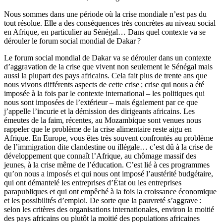
Nous sommes dans une période où la crise mondiale n’est pas du
tout résolue. Elle a des conséquences très concrètes au niveau social
en Afrique, en particulier au Sénégal… Dans quel contexte va se
dérouler le forum social mondial de Dakar ?
Le forum social mondial de Dakar va se dérouler dans un contexte
d’aggra­vation de la crise que vivent non seulement le Sénégal mais
aussi la plupart des pays africains. Cela fait plus de trente ans que
nous vivons différents aspects de cette crise ; crise qui nous a été
imposée à la fois par le contexte internatio­nal – les politiques qui
nous sont imposées de l’extérieur – mais également par ce que
j’appelle l’incurie et la démission des dirigeants africains. Les
émeutes de la faim, récentes, au Mozambique sont venues nous
rappe­ler que le problème de la crise alimentaire reste aigu en
Afrique. En Europe, vous êtes très souvent confrontés au problème
de l’immigration dite clandes­tine ou illégale… c’est dû à la crise de
développement que connaît l’Afrique, au chômage massif des
jeunes, à la crise même de l’éducation. C’est lié à ces programmes
qu’on nous a imposés et qui nous ont imposé l’austérité budgé­taire,
qui ont démantelé les entreprises d’État ou les entreprises
parapubliques et qui ont empêché à la fois la croissance économique
et les possibilités d’em­ploi. De sorte que la pauvreté s’aggrave :
selon les critères des organisations internationales, environ la moitié
des pays africains ou plutôt la moitié des populations africaines