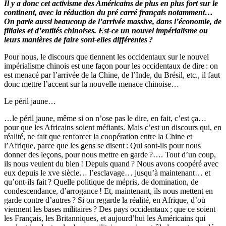
Il y a donc cet activisme des Américains de plus en plus fort sur le
continent, avec la réduction du pré carré français notamment…
On parle aussi beaucoup de l’arrivée massive, dans l’économie, de
filiales et d’entités chinoises. Est-ce un nouvel impé­rialisme ou
leurs manières de faire sont-elles différentes ?
Pour nous, le discours que tiennent les occidentaux sur le nouvel
impéria­lisme chinois est une façon pour les occidentaux de dire : on
est menacé par l’arrivée de la Chine, de l’Inde, du Brésil, etc., il faut
donc mettre l’accent sur la nouvelle menace chinoise…
Le péril jaune…
…le péril jaune, même si on n’ose pas le dire, en fait, c’est ça…
pour que les Africains soient méfiants. Mais c’est un discours qui, en
réalité, ne fait que renforcer la coopération entre la Chine et
l’Afrique, parce que les gens se di­sent : Qui sont-ils pour nous
donner des leçons, pour nous mettre en garde ?…. Tout d’un coup,
ils nous veulent du bien ! Depuis quand ? Nous avons coo­péré avec
eux depuis le xve siècle… l’esclavage… jusqu’à maintenant… et
qu’ont-ils fait ? Quelle politique de mépris, de domination, de
condescendan­ce, d’arrogance ! Et, maintenant, ils nous mettent en
garde contre d’autres ? Si on regarde la réalité, en Afrique, d’où
viennent les bases militaires ? Des pays occidentaux ; que ce soient
les Français, les Britanniques, et aujourd’hui les Américains qui