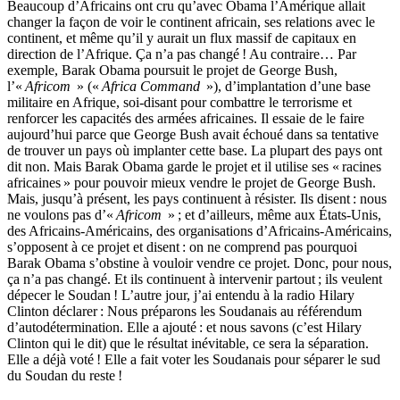
Beaucoup d’Africains ont cru qu’avec Obama l’Amérique allait
changer la façon de voir le continent africain, ses relations avec le
continent, et même qu’il y aurait un flux massif de capitaux en
direction de l’Afrique. Ça n’a pas changé ! Au contraire… Par
exemple, Barak Obama poursuit le projet de George Bush,
l’«
Africom
» («
Africa Command
»), d’implantation d’une base
militaire en Afrique, soi-disant pour combattre le terrorisme et
renforcer les capacités des armées africaines. Il essaie de le faire
aujourd’hui parce que George Bush avait échoué dans sa tentative
de trouver un pays où implanter cette base. La plupart des pays ont
dit non. Mais Barak Obama garde le projet et il utilise ses « raci­nes
africaines » pour pouvoir mieux vendre le projet de George Bush.
Mais, jusqu’à présent, les pays continuent à résister. Ils disent : nous
ne voulons pas d’«
Africom
» ; et d’ailleurs, même aux États-Unis,
des Africains-Américains, des organisations d’Africains-Américains,
s’opposent à ce projet et disent : on ne comprend pas pourquoi
Barak Obama s’obstine à vouloir vendre ce projet. Donc, pour nous,
ça n’a pas changé. Et ils continuent à intervenir partout ; ils veulent
dépecer le Soudan ! L’autre jour, j’ai entendu à la radio Hilary
Clinton déclarer : Nous préparons les Soudanais au référendum
d’autodétermination. Elle a ajouté : et nous savons (c’est Hilary
Clinton qui le dit) que le résultat inévi­table, ce sera la séparation.
Elle a déjà voté ! Elle a fait voter les Soudanais pour séparer le sud
du Soudan du reste !