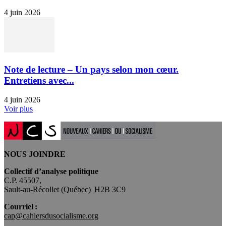
4 juin 2026
Note de lecture – Un pays selon mon cœur.
Entretiens avec...
4 juin 2026
Voir plus
NOUS JOINDRE
Collectif d’analyse politique
C.P. 45507,
Sault-au-Récollet (Québec) H2B 3C9
Courriel :
cap@cahiersdusocialisme.org