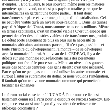
d’emploi… Et d’ailleurs, le plus souvent, même pour les matières
premières qu’on vend, on n’est pas payé en totalité parce que les
intermédiaires en gardent une bonne partie… Il faut donc
transformer sur place et avoir une politique d’industrialisation. Cela
ne peut être viable qu’à un niveau sous-régional… Dans les quinze
pays d’Afrique de l’Ouest, nous sommes trois cents millions. Même
en termes capitalistes, c’est un marché viable ! C’est un espace qui
permet de créer des industries viables et de transformer nos produits.
Le débat porte également de plus en plus sur la nécessité de
monnaies afri­caines autonomes parce qu’il n’est pas possible – et
toute l’histoire du déve­loppement l’a montré – de se développer
avec la monnaie d’autrui. Au niveau de la CEDEAO, il y a des
débats sur une monnaie sous-régionale mais des pesanteurs
politiques ont freiné le processus… Même au niveau des gouver­
neurs des banques centrales, des gens disent : c’est une nécessité.
Parce qu’on ne peut pas continuer à utiliser les autres monnaies et
surtout à subir la su­prématie du dollar. Si nous voulons l’intégration,
il faudrait qu’on trouve une monnaie commune qui permette de
faciliter les échanges.
3
Le forum social va se tenir à l’UCAD
. Pour nous ce lieu est
tristement connu ici à Paris pour le discours de Nicolas Sarkozy. Est-
ce que ce sera aussi une façon d’y revenir et de refuser cette
idéologie colonialiste ?