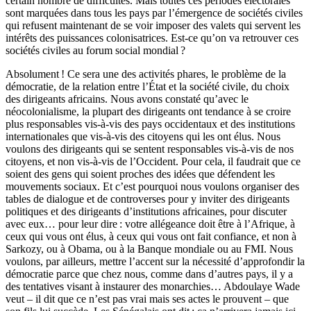
certain nombre de difficultés. Mais toutes ces périodes électorales
sont marquées dans tous les pays par l’émergence de sociétés civiles
qui refusent maintenant de se voir imposer des valets qui servent les
intérêts des puissances colonisatrices. Est-ce qu’on va retrou­ver ces
sociétés civiles au forum social mondial ?
Absolument ! Ce sera une des activités phares, le problème de la
démocratie, de la relation entre l’État et la société civile, du choix
des dirigeants africains. Nous avons constaté qu’avec le
néocolonialisme, la plupart des dirigeants ont tendance à se croire
plus responsables vis-à-vis des pays occidentaux et des institutions
internationales que vis-à-vis des citoyens qui les ont élus. Nous
voulons des dirigeants qui se sentent responsables vis-à-vis de nos
citoyens, et non vis-à-vis de l’Occident. Pour cela, il faudrait que ce
soient des gens qui soient proches des idées que défendent les
mouvements sociaux. Et c’est pourquoi nous voulons organiser des
tables de dialogue et de controverses pour y inviter des dirigeants
politiques et des dirigeants d’institutions afri­caines, pour discuter
avec eux… pour leur dire : votre allégeance doit être à l’Afrique, à
ceux qui vous ont élus, à ceux qui vous ont fait confiance, et non à
Sarkozy, ou à Obama, ou à la Banque mondiale ou au FMI. Nous
voulons, par ailleurs, mettre l’accent sur la nécessité d’approfondir la
démocratie parce que chez nous, comme dans d’autres pays, il y a
des ten­tatives visant à instaurer des monarchies… Abdoulaye Wade
veut – il dit que ce n’est pas vrai mais ses actes le prouvent – que