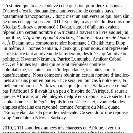
C’est bien que tu aies soulevé cette question pour deux raisons…
D’abord c’est le cinquantième anniversaire de certains pays,
notamment francophones… donc c’est un anniversaire qui, bien sûr,
ne nous échappera pas en 2011 ! Ensuite, tu as parlé du discours que
Nicolas Sarkozy a prononcé à Dakar, auquel d’ailleurs avaient
répondu un certain nombre d’Africains à travers un livre auquel j’ai
contribué,
L’Afrique répond à Sarkozy, Contre le discours de Dakar
4. À Dakar, nous comptons rendre hommage à Cheikh Anta Diop
lui-même, à Thomas Sankara, à ceux qui, pour nous, ont représenté
la résis­tance tant au niveau de la réflexion, des idées, qu’au niveau
politique. Kwamé Nkrumah, Patrice Lumumba, Amilcar Cabral,
etc. ; et à toutes les luttes qui se sont déroulées contre le
colonialisme, les luttes pour l’indépendance, les luttes pour le
panafricanisme. Nous comptons réunir un certain nombre d’intellec­
tuels africains pour en parler. Et ce sera, en tout cas à notre avis, la
meilleure réponse à Sarkozy parce que, je crois, Sarkozy ne connaît
pas l’Afrique ! S’il avait lu un peu d’histoire de l’Afrique, il saurait
que les Africains ont été in­tégrés malgré eux depuis le xve siècle. Le
capitalisme les a intégrés depuis le xve siècle… et, avant cela, des
empires africains ont rayonné, comme l’empire du Mali, quand
l’Europe était dans la période médiévale. Ce sera donc une réponse
supplémentaire à Nicolas Sarkozy.
2010, 2011 sont deux années très chargées en Afrique, avec un