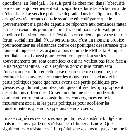
quotidiens, au Sénégal… Je suis parti de chez moi dans l’obs­curité
parce que le gouvernement est incapable de faire face à la demande
d’électricité. Le service public se dégrade dans les hôpitaux ; il y a
des grèves récurrentes dans le système éducatif parce que le
gouvernement n’a pas été capable de répondre aux demandes faites
par les enseignants pour amélio­rer les conditions de travail, pour
améliorer l’environnement. C’est dans ce contexte que va se tenir le
forum social mondial. Nous pensons que c’est un moment propice
pour accentuer les résistances contre ces politiques désas­treuses que
nous ont imposées des organisations comme le FMI et la Banque
mondiale… mais aussi pour accentuer la pression sur les
gouvernements qui sont complices et qui ne veulent pas faire face à
leurs responsabilités. Nous espérons donc que le forum sera
l’occasion de renforcer cette prise de conscience citoyenne, de
renforcer les convergences entre les mouvements sociaux et les
partis politiques parce que nous avons des partis politiques pro­
gressistes qui luttent pour des politiques différentes, qui proposent
des solu­tions différentes. Ce sera une bonne occasion de voir
comment pourraient se construire ces convergences entre le
mouvement social et les partis politiques pour accélérer les
transformations que nous appelons de nos voeux.
Tu as évoqué ces résistances aux politiques d’austérité budgétaire,
mais tu as aussi parlé de « résistance à l’impérialisme ». Que
signifient les « résistances à l’impérialis­me », dans un pays comme le