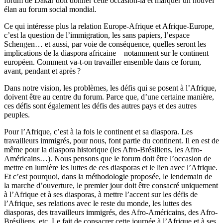
forum de Dakar doit donner cette occasion-là et marquer un nouvel
élan au forum social mondial.
Ce qui intéresse plus la relation Europe-Afrique et Afrique-Europe,
c’est la ques­tion de l’immigration, les sans papiers, l’espace
Schengen… et aussi, par voie de conséquence, quelles seront les
implications de la diaspora africaine – notamment sur le continent
européen. Comment va-t-on travailler ensemble dans ce forum,
avant, pendant et après ?
Dans notre vision, les problèmes, les défis qui se posent à l’Afrique,
doivent être au centre du forum. Parce que, d’une certaine manière,
ces défis sont éga­lement les défis des autres pays et des autres
peuples.
Pour l’Afrique, c’est à la fois le continent et sa diaspora. Les
travailleurs im­migrés, pour nous, font partie du continent. Il en est de
même pour la diaspora historique (les Afro-Brésiliens, les Afro-
Américains…). Nous pensons que le forum doit être l’occasion de
mettre en lumière les luttes de ces diasporas et le lien avec l’Afrique.
Et c’est pourquoi, dans la méthodologie proposée, le len­demain de
la marche d’ouverture, le premier jour doit être consacré unique­ment
à l’Afrique et à ses diasporas, à mettre l’accent sur les défis de
l’Afrique, ses relations avec le reste du monde, les luttes des
diasporas, des travailleurs immigrés, des Afro-Américains, des Afro-
Brésiliens, etc. Le fait de consacrer cette journée à l’Afrique et à ses