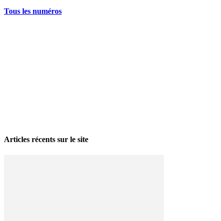
Tous les numéros
La grève politique et sociale – No 35, printemps 2026
28 avril 2026
Articles récents sur le site