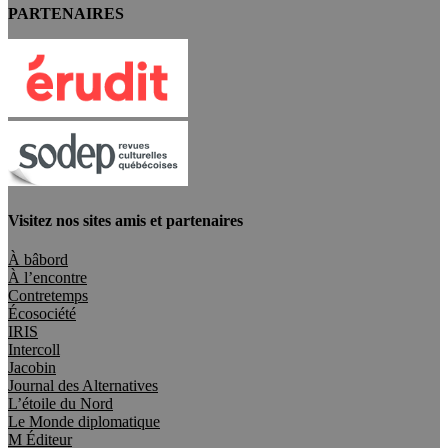
PARTENAIRES
Visitez nos sites amis et partenaires
À bâbord
À l’encontre
Contretemps
Écosociété
IRIS
Intercoll
Jacobin
Journal des Alternatives
L’étoile du Nord
Le Monde diplomatique
M Éditeur