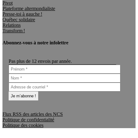
Pivot
Plateforme altermondialiste
Presse-toi à gauche !
Québec solidaire
Relations
Transform !
Abonnez-vous à notre infolettre
Pas plus de 12 envois par année.
Flux RSS des articles des NCS
Politique de confidentialité
Politique des cookies