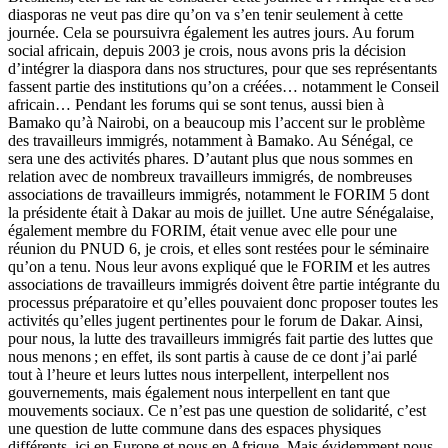
diasporas ne veut pas dire qu’on va s’en tenir seulement à cette
journée. Cela se poursuivra également les autres jours. Au forum
social africain, depuis 2003 je crois, nous avons pris la décision
d’inté­grer la diaspora dans nos structures, pour que ses représentants
fassent partie des institutions qu’on a créées… notamment le Conseil
africain… Pendant les forums qui se sont tenus, aussi bien à
Bamako qu’à Nairobi, on a beaucoup mis l’accent sur le problème
des travailleurs immigrés, notamment à Bamako. Au Sénégal, ce
sera une des activités phares. D’autant plus que nous sommes en
relation avec de nombreux travailleurs immigrés, de nombreuses
asso­ciations de travailleurs immigrés, notamment le FORIM 5 dont
la présidente était à Dakar au mois de juillet. Une autre Sénégalaise,
également membre du FORIM, était venue avec elle pour une
réunion du PNUD 6, je crois, et elles sont restées pour le séminaire
qu’on a tenu. Nous leur avons expliqué que le FORIM et les autres
associations de travailleurs immigrés doivent être par­tie intégrante du
processus préparatoire et qu’elles pouvaient donc proposer toutes les
activités qu’elles jugent pertinentes pour le forum de Dakar. Ainsi,
pour nous, la lutte des travailleurs immigrés fait partie des luttes que
nous menons ; en effet, ils sont partis à cause de ce dont j’ai parlé
tout à l’heure et leurs luttes nous interpellent, interpellent nos
gouvernements, mais également nous interpellent en tant que
mouvements sociaux. Ce n’est pas une question de solidarité, c’est
une question de lutte commune dans des espaces physiques
différents, ici en Europe et nous en Afrique. Mais évidemment nous