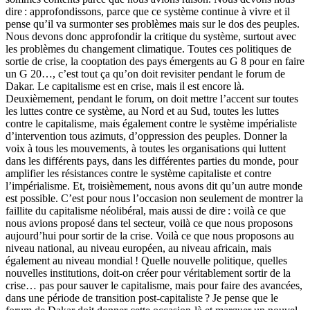
dire : approfondissons, parce que ce système continue à vivre et il
pense qu’il va surmonter ses problèmes mais sur le dos des peu­ples.
Nous devons donc approfondir la critique du système, surtout avec
les problèmes du changement climatique. Toutes ces politiques de
sortie de crise, la cooptation des pays émergents au G 8 pour en faire
un G 20…, c’est tout ça qu’on doit revisiter pendant le forum de
Dakar. Le capitalisme est en crise, mais il est encore là.
Deuxièmement, pendant le forum, on doit mettre l’accent sur toutes
les lut­tes contre ce système, au Nord et au Sud, toutes les luttes
contre le capitalisme, mais également contre le système impérialiste
d’intervention tous azimuts, d’oppression des peuples. Donner la
voix à tous les mouvements, à toutes les organisations qui luttent
dans les différents pays, dans les différentes parties du monde, pour
amplifier les résistances contre le système capitaliste et contre
l’impérialisme. Et, troisièmement, nous avons dit qu’un autre monde
est possible. C’est pour nous l’occasion non seulement de montrer la
faillite du capitalisme néo­libéral, mais aussi de dire : voilà ce que
nous avions proposé dans tel secteur, voilà ce que nous proposons
aujourd’hui pour sortir de la crise. Voilà ce que nous proposons au
niveau national, au niveau européen, au niveau africain, mais
également au niveau mondial ! Quelle nouvelle politique, quelles
nou­velles institutions, doit-on créer pour véritablement sortir de la
crise… pas pour sauver le capitalisme, mais pour faire des avancées,
dans une période de transition post-capitaliste ? Je pense que le