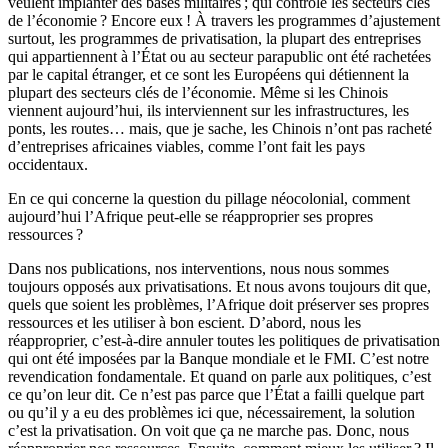
veulent implanter des bases militaires ; qui contrôle les secteurs clés
de l’économie ? Encore eux ! À travers les programmes d’ajus­tement
surtout, les programmes de privatisation, la plupart des entreprises
qui appartiennent à l’État ou au secteur parapublic ont été rachetées
par le capital étranger, et ce sont les Européens qui détiennent la
plupart des secteurs clés de l’économie. Même si les Chinois
viennent aujourd’hui, ils interviennent sur les infrastructures, les
ponts, les routes… mais, que je sache, les Chinois n’ont pas racheté
d’entreprises africaines viables, comme l’ont fait les pays
occidentaux.
En ce qui concerne la question du pillage néocolonial, comment
aujourd’hui l’Afri­que peut-elle se réapproprier ses propres
ressources ?
Dans nos publications, nos interventions, nous nous sommes
toujours oppo­sés aux privatisations. Et nous avons toujours dit que,
quels que soient les pro­blèmes, l’Afrique doit préserver ses propres
ressources et les utiliser à bon es­cient. D’abord, nous les
réapproprier, c’est-à-dire annuler toutes les politiques de privatisation
qui ont été imposées par la Banque mondiale et le FMI. C’est notre
revendication fondamentale. Et quand on parle aux politiques, c’est
ce qu’on leur dit. Ce n’est pas parce que l’État a failli quelque part
ou qu’il y a eu des problèmes ici que, nécessairement, la solution
c’est la privatisation. On voit que ça ne marche pas. Donc, nous