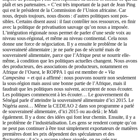
plaît et ses partenaires. » C’est très important de la part de Jean Ping
qui est le président de la Commission de l’Union afri­caine. Car
nous, depuis toujours, nous disons : d’autres politiques sont pos­
sibles. Certains disent aussi : il faut contrôler nos ressources, en finir
avec la politique de privatisation sauvage qu’on nous a imposée.
L’intégration régionale nous permet de parler d’une seule voix au
niveau sous-régional, et même au niveau continental. Cela nous
donne une force de négociation. Il y a ensuite le problème de la
souveraineté alimentaire ; je ne parle pas de sécurité mais de
souveraineté alimentaire, parce que l’Afrique peut se nour­rir elle-
même, à condition que les politiques actuelles changent. Nous avons
des producteurs, des associations de producteurs, notamment en
Afrique de l’Ouest, le ROPPA 1 qui est membre de «
Via
Campesina
» et qui a affirmé : nous pouvons nourrir non seulement
la sous-région mais aussi une bonne par­tie de l’Afrique, mais il
faudrait que les politiques nous suivent, acceptent de nous écouter.
Les politiques commencent à les écouter… Le gouverne­ment du
Sénégal parle d’atteindre la souveraineté alimentaire d’ici 2015. Le
Nigéria aussi… Même la CEDEAO 2 dans son programme a parlé
de souve­raineté alimentaire, d’ici 2015 ou au-delà ; le Mali
également. Il y a donc des idées qui font leur chemin. Ensuite, il y a
le problème de l’industrialisation. Les gens se rendent compte qu’on
ne peut pas continuer à être tout simplement exportateurs de matiè­res
premières dont les prix dépendent des spéculateurs et des
fluctuations ; il n’y a aucune valeur ajoutée, on ne crée pas