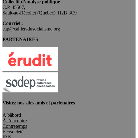
Collectif d’analyse politique
C.P. 45507,
Sault-au-Récollet (Québec) H2B 3C9
Courriel :
cap@cahiersdusocialisme.org
PARTENAIRES
Visitez nos sites amis et partenaires
À bâbord
À l’encontre
Contretemps
Écosociété
IRIS