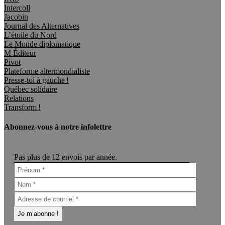
Intercoll
Jacobin
Journal des Alternatives
L’étoile du Nord
Le Monde diplomatique
M Éditeur
Pivot
Plateforme altermondialiste
Presse-toi à gauche !
Québec solidaire
Relations
Transform !
Abonnez-vous à notre infolettre
Pas plus de 12 envois par année.