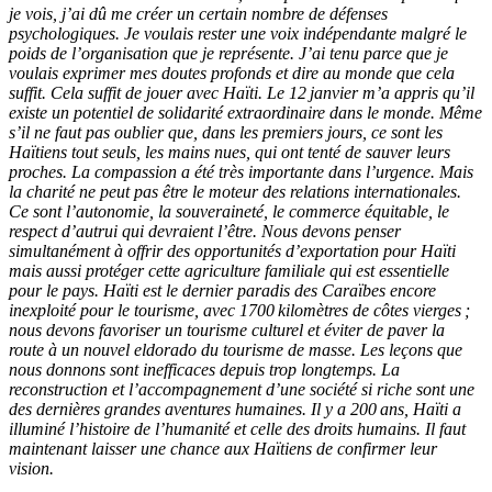
je vois, j’ai dû me créer un certain nombre de défenses
psychologiques. Je voulais rester une voix indépendante malgré le
poids de l’organisation que je représente. J’ai tenu parce que je
voulais exprimer mes doutes profonds et dire au monde que cela
suffit. Cela suffit de jouer avec Haïti. Le 12 janvier m’a appris qu’il
existe un potentiel de solidarité extraordinaire dans le monde. Même
s’il ne faut pas oublier que, dans les premiers jours, ce sont les
Haïtiens tout seuls, les mains nues, qui ont tenté de sauver leurs
proches. La compassion a été très importante dans l’urgence. Mais
la charité ne peut pas être le moteur des relations internationales.
Ce sont l’autonomie, la souveraineté, le commerce équitable, le
respect d’autrui qui devraient l’être. Nous devons penser
simultanément à offrir des opportunités d’exportation pour Haïti
mais aussi protéger cette agriculture familiale qui est essentielle
pour le pays. Haïti est le dernier paradis des Caraïbes encore
inexploité pour le tourisme, avec 1700 kilomètres de côtes vierges ;
nous devons favoriser un tourisme culturel et éviter de paver la
route à un nouvel eldorado du tourisme de masse. Les leçons que
nous donnons sont inefficaces depuis trop longtemps. La
reconstruction et l’accompagnement d’une société si riche sont une
des dernières grandes aventures humaines. Il y a 200 ans, Haïti a
illuminé l’histoire de l’humanité et celle des droits humains. Il faut
maintenant laisser une chance aux Haïtiens de confirmer leur
vision.