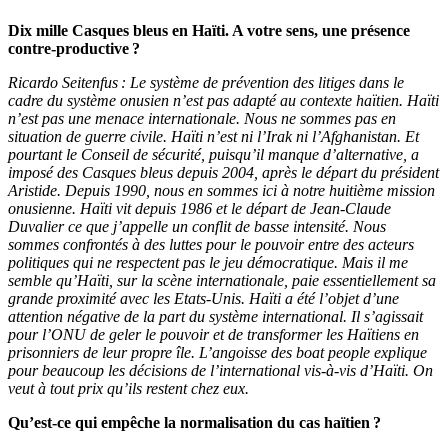
Dix mille Casques bleus en Haïti. A votre sens, une présence
contre-productive ?
Ricardo Seitenfus : Le système de prévention des litiges dans le
cadre du système onusien n’est pas adapté au contexte haïtien. Haïti
n’est pas une menace internationale. Nous ne sommes pas en
situation de guerre civile. Haïti n’est ni l’Irak ni l’Afghanistan. Et
pourtant le Conseil de sécurité, puisqu’il manque d’alternative, a
imposé des Casques bleus depuis 2004, après le départ du président
Aristide. Depuis 1990, nous en sommes ici à notre huitième mission
onusienne. Haïti vit depuis 1986 et le départ de Jean-Claude
Duvalier ce que j’appelle un conflit de basse intensité. Nous
sommes confrontés à des luttes pour le pouvoir entre des acteurs
politiques qui ne respectent pas le jeu démocratique. Mais il me
semble qu’Haïti, sur la scène internationale, paie essentiellement sa
grande proximité avec les Etats-Unis. Haïti a été l’objet d’une
attention négative de la part du système international. Il s’agissait
pour l’ONU de geler le pouvoir et de transformer les Haïtiens en
prisonniers de leur propre île. L’angoisse des boat people explique
pour beaucoup les décisions de l’international vis-à-vis d’Haïti. On
veut à tout prix qu’ils restent chez eux.
Qu’est-ce qui empêche la normalisation du cas haïtien ?