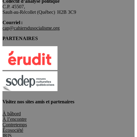
Collectif d’analyse politique
C.P. 45507,
Sault-au-Récollet (Québec) H2B 3C9
Courriel :
cap@cahiersdusocialisme.org
PARTENAIRES
Visitez nos sites amis et partenaires
À bâbord
À l’encontre
Contretemps
Écosociété
IRIS