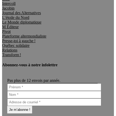
Intercoll
Jacobin
Journal des Alternatives
L’étoile du Nord
Le Monde diplomatique
M Éditeur
Pivot
Plateforme altermondialiste
Presse-toi à gauche !
Québec solidaire
Relations
Transform !
Abonnez-vous à notre infolettre
Pas plus de 12 envois par année.