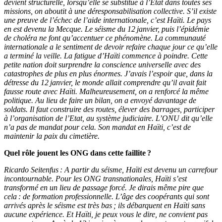
devient structurelle, lorsqu’elle se substitue à l’Etat dans toutes ses
missions, on aboutit à une déresponsabilisation collective. S’il existe
une preuve de l’échec de l’aide internationale, c’est Haïti. Le pays
en est devenu la Mecque. Le séisme du 12 janvier, puis l’épidémie
de choléra ne font qu’accentuer ce phénomène. La communauté
internationale a le sentiment de devoir refaire chaque jour ce qu’elle
a terminé la veille. La fatigue d’Haïti commence à poindre. Cette
petite nation doit surprendre la conscience universelle avec des
catastrophes de plus en plus énormes. J’avais l’espoir que, dans la
détresse du 12 janvier, le monde allait comprendre qu’il avait fait
fausse route avec Haïti. Malheureusement, on a renforcé la même
politique. Au lieu de faire un bilan, on a envoyé davantage de
soldats. Il faut construire des routes, élever des barrages, participer
à l’organisation de l’Etat, au système judiciaire. L’ONU dit qu’elle
n’a pas de mandat pour cela. Son mandat en Haïti, c’est de
maintenir la paix du cimetière.
Quel rôle jouent les ONG dans cette faillite ?
Ricardo Seitenfus : A partir du séisme, Haïti est devenu un carrefour
incontournable. Pour les ONG transnationales, Haïti s’est
transformé en un lieu de passage forcé. Je dirais même pire que
cela : de formation professionnelle. L’âge des coopérants qui sont
arrivés après le séisme est très bas ; ils débarquent en Haïti sans
aucune expérience. Et Haïti, je peux vous le dire, ne convient pas