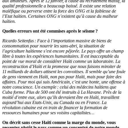
aux amateurs. Après le 12 janvier, à cause du recrutement massif, la
qualité professionnelle a beaucoup baissé. Il existe une relation
maléfique ou perverse entre la force des ONG et la faiblesse de
l’Etat haïtien. Certaines ONG n’existent qu’à cause du malheur
haïtien.
Quelles erreurs ont été commises après le séisme ?
Ricardo Seitenfus : Face à l’importation massive de biens de
consommation pour nourrir les sans-abri, la situation de
l’agriculture haïtienne s’est encore péjorée. Le pays offre un champ
libre à toutes les expériences humanitaires. Il est inacceptable du
point de vue moral de considérer Haïti comme un laboratoire. La
reconstruction d’Haïti et la promesse que nous faisons miroiter de
11 milliards de dollars attisent les convoitises. Il semble qu’une foule
de gens viennent en Haïti, non pas pour Haïti, mais pour faire des
affaires. Pour moi qui suis Américain, c’est une honte, une offense à
notre conscience. Un exemple : celui des médecins haïtiens que
Cuba forme. Plus de 500 ont été instruits à La Havane. Près de la
moitié d’entre eux, alors qu’ils devraient être en Haïti, travaillent
aujourd’hui aux Etats-Unis, au Canada ou en France. La
révolution cubaine est en train de financer la formation de
ressources humaines pour ses voisins capitalistes…
On décrit sans cesse Haïti comme la marge du monde, vous
ressentez plutôt le pays comme un concentré de notre monde