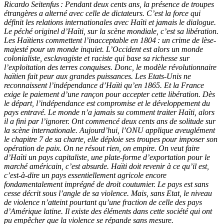
Ricardo Seitenfus : Pendant deux cents ans, la présence de troupes
étrangères a alterné avec celle de dictateurs. C’est la force qui
définit les relations internationales avec Haïti et jamais le dialogue.
Le péché originel d’Haïti, sur la scène mondiale, c’est sa libération.
Les Haïtiens commettent l’inacceptable en 1804 : un crime de lèse-
majesté pour un monde inquiet. L’Occident est alors un monde
colonialiste, esclavagiste et raciste qui base sa richesse sur
l’exploitation des terres conquises. Donc, le modèle révolutionnaire
haïtien fait peur aux grandes puissances. Les Etats-Unis ne
reconnaissent l’indépendance d’Haïti qu’en 1865. Et la France
exige le paiement d’une rançon pour accepter cette libération. Dès
le départ, l’indépendance est compromise et le développement du
pays entravé. Le monde n’a jamais su comment traiter Haïti, alors
il a fini par l’ignorer. Ont commencé deux cents ans de solitude sur
la scène internationale. Aujourd’hui, l’ONU applique aveuglément
le chapitre 7 de sa charte, elle déploie ses troupes pour imposer son
opération de paix. On ne résout rien, on empire. On veut faire
d’Haïti un pays capitaliste, une plate-forme d’exportation pour le
marché américain, c’est absurde. Haïti doit revenir à ce qu’il est,
c’est-à-dire un pays essentiellement agricole encore
fondamentalement imprégné de droit coutumier. Le pays est sans
cesse décrit sous l’angle de sa violence. Mais, sans Etat, le niveau
de violence n’atteint pourtant qu’une fraction de celle des pays
d’Amérique latine. Il existe des éléments dans cette société qui ont
pu empêcher que la violence se répande sans mesure.