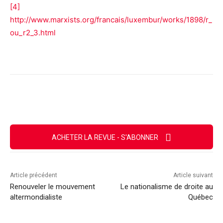
[4]
http://www.marxists.org/francais/luxembur/works/1898/r_
ou_r2_3.html
Facebook
X
Email
Imprimer
ACHETER LA REVUE - S'ABONNER
Article précédent
Article suivant
Renouveler le mouvement
Le nationalisme de droite au
altermondialiste
Québec