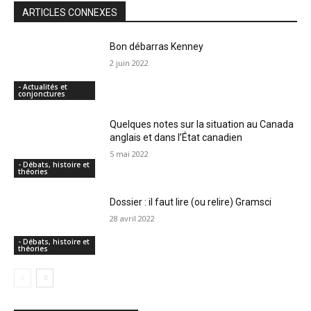
ARTICLES CONNEXES
Bon débarras Kenney
2 juin 2022
- Actualités et
conjonctures
Quelques notes sur la situation au Canada
anglais et dans l’État canadien
5 mai 2022
- Débats, histoire et
théories
Dossier : il faut lire (ou relire) Gramsci
28 avril 2022
- Débats, histoire et
théories