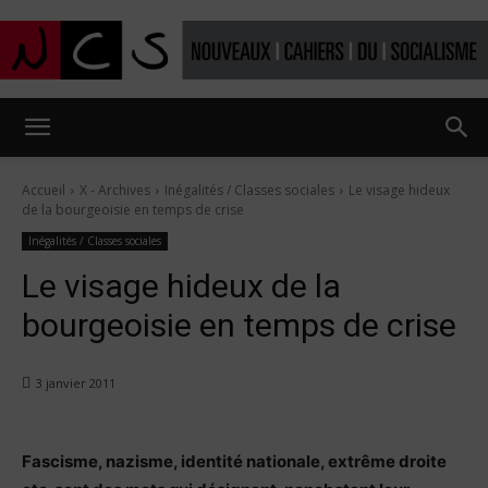
Nouveaux
Accueil
X - Archives
Inégalités / Classes sociales
Le visage hideux
de la bourgeoisie en temps de crise
Cahiers
Inégalités / Classes sociales
Le visage hideux de la
bourgeoisie en temps de crise
du
3 janvier 2011
socialisme
Fascisme, nazisme, identité nationale, extrême droite