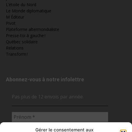
L’étoile du Nord
Le Monde diplomatique
M Éditeur
Pivot
Plateforme altermondialiste
Presse-toi à gauche !
Québec solidaire
Relations
Transform !
Abonnez-vous à notre infolettre
Pas plus de 12 envois par année.
Gérer le consentement aux