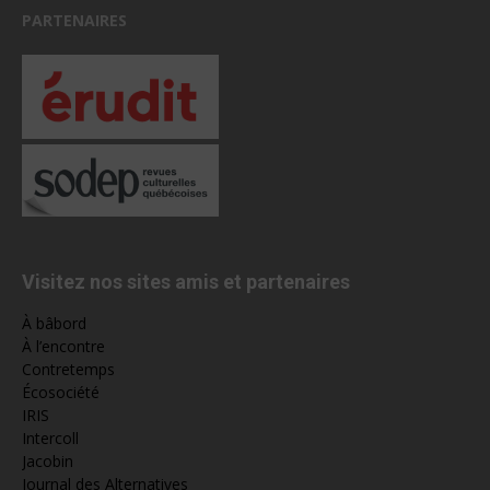
PARTENAIRES
Visitez nos sites amis et partenaires
À bâbord
À l’encontre
Contretemps
Écosociété
IRIS
Intercoll
Jacobin
Journal des Alternatives