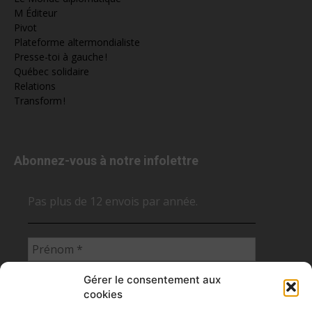
M Éditeur
Pivot
Plateforme altermondialiste
Presse-toi à gauche !
Québec solidaire
Relations
Transform !
Abonnez-vous à notre infolettre
Pas plus de 12 envois par année.
Gérer le consentement aux
cookies