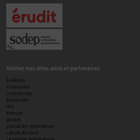
Visitez nos sites amis et partenaires
À bâbord
À l’encontre
Contretemps
Écosociété
IRIS
Intercoll
Jacobin
Journal des Alternatives
L’étoile du Nord
Le Monde diplomatique