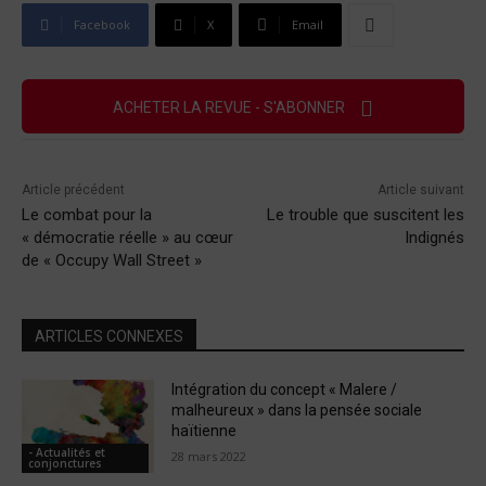
Facebook
X
Email
ACHETER LA REVUE - S'ABONNER
Article précédent
Article suivant
Le combat pour la
Le trouble que suscitent les
« démocratie réelle » au cœur
Indignés
de « Occupy Wall Street »
ARTICLES CONNEXES
Intégration du concept « Malere /
malheureux » dans la pensée sociale
haïtienne
- Actualités et
28 mars 2022
conjonctures