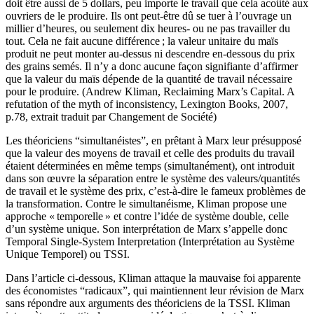
doit être aussi de 5 dollars, peu importe le travail que cela acoûté aux
ouvriers de le produire. Ils ont peut-être dû se tuer à l’ouvrage un
millier d’heures, ou seulement dix heures- ou ne pas travailler du
tout. Cela ne fait aucune différence ; la valeur unitaire du maïs
produit ne peut monter au-dessus ni descendre en-dessous du prix
des grains semés. Il n’y a donc aucune façon signifiante d’affirmer
que la valeur du maïs dépende de la quantité de travail nécessaire
pour le produire. (Andrew Kliman, Reclaiming Marx’s Capital. A
refutation of the myth of inconsistency, Lexington Books, 2007,
p.78, extrait traduit par Changement de Société)
Les théoriciens “simultanéistes”, en prêtant à Marx leur présupposé
que la valeur des moyens de travail et celle des produits du travail
étaient déterminées en même temps (simultanément), ont introduit
dans son œuvre la séparation entre le système des valeurs/quantités
de travail et le système des prix, c’est-à-dire le fameux problèmes de
la transformation. Contre le simultanéisme, Kliman propose une
approche « temporelle » et contre l’idée de système double, celle
d’un système unique. Son interprétation de Marx s’appelle donc
Temporal Single-System Interpretation (Interprétation au Système
Unique Temporel) ou TSSI.
Dans l’article ci-dessous, Kliman attaque la mauvaise foi apparente
des économistes “radicaux”, qui maintiennent leur révision de Marx
sans répondre aux arguments des théoriciens de la TSSI. Kliman