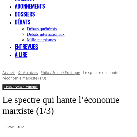
ABONNEMENTS
DOSSIERS
DÉBATS
Débats québécois
Débats internationaux
Mille marxismes
ENTREVUES
À LIRE
Accueil
X - Archives
Philo / Socio / Politique
Le spectre qui hante
l’économie marxiste (1/3)
Philo / Socio / Politique
Le spectre qui hante l’économie
marxiste (1/3)
13 avril 2012