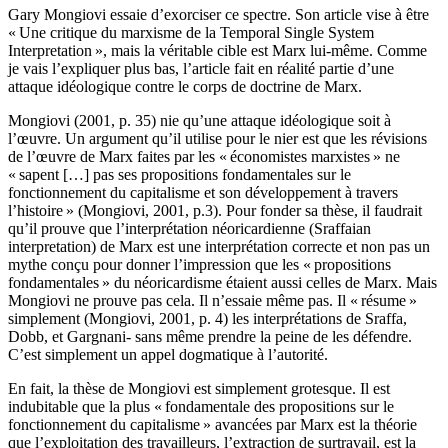
Gary Mongiovi essaie d’exorciser ce spectre. Son article vise à être
« Une critique du marxisme de la Temporal Single System
Interpretation », mais la véritable cible est Marx lui-même. Comme
je vais l’expliquer plus bas, l’article fait en réalité partie d’une
attaque idéologique contre le corps de doctrine de Marx.
Mongiovi (2001, p. 35) nie qu’une attaque idéologique soit à
l’œuvre. Un argument qu’il utilise pour le nier est que les révisions
de l’œuvre de Marx faites par les « économistes marxistes » ne
« sapent […] pas ses propositions fondamentales sur le
fonctionnement du capitalisme et son développement à travers
l’histoire » (Mongiovi, 2001, p.3). Pour fonder sa thèse, il faudrait
qu’il prouve que l’interprétation néoricardienne (Sraffaian
interpretation) de Marx est une interprétation correcte et non pas un
mythe conçu pour donner l’impression que les « propositions
fondamentales » du néoricardisme étaient aussi celles de Marx. Mais
Mongiovi ne prouve pas cela. Il n’essaie même pas. Il « résume »
simplement (Mongiovi, 2001, p. 4) les interprétations de Sraffa,
Dobb, et Gargnani- sans même prendre la peine de les défendre.
C’est simplement un appel dogmatique à l’autorité.
En fait, la thèse de Mongiovi est simplement grotesque. Il est
indubitable que la plus « fondamentale des propositions sur le
fonctionnement du capitalisme » avancées par Marx est la théorie
que l’exploitation des travailleurs, l’extraction de surtravail, est la