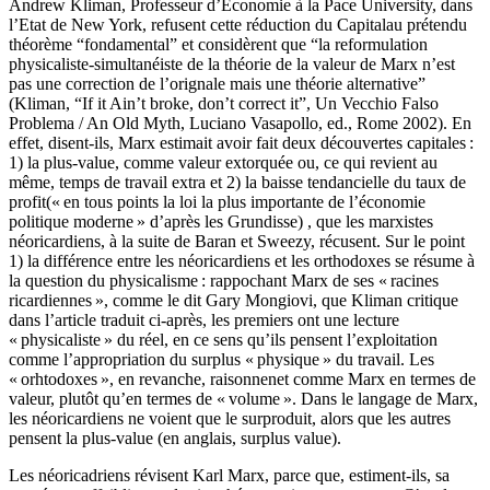
Andrew Kliman, Professeur d’Economie à la Pace University, dans
l’Etat de New York, refusent cette réduction du Capitalau prétendu
théorème “fondamental” et considèrent que “la reformulation
physicaliste-simultanéiste de la théorie de la valeur de Marx n’est
pas une correction de l’orignale mais une théorie alternative”
(Kliman, “If it Ain’t broke, don’t correct it”, Un Vecchio Falso
Problema / An Old Myth, Luciano Vasapollo, ed., Rome 2002). En
effet, disent-ils, Marx estimait avoir fait deux découvertes capitales :
1) la plus-value, comme valeur extorquée ou, ce qui revient au
même, temps de travail extra et 2) la baisse tendancielle du taux de
profit(« en tous points la loi la plus importante de l’économie
politique moderne » d’après les Grundisse) , que les marxistes
néoricardiens, à la suite de Baran et Sweezy, récusent. Sur le point
1) la différence entre les néoricardiens et les orthodoxes se résume à
la question du physicalisme : rappochant Marx de ses « racines
ricardiennes », comme le dit Gary Mongiovi, que Kliman critique
dans l’article traduit ci-après, les premiers ont une lecture
« physicaliste » du réel, en ce sens qu’ils pensent l’exploitation
comme l’appropriation du surplus « physique » du travail. Les
« orhtodoxes », en revanche, raisonnenet comme Marx en termes de
valeur, plutôt qu’en termes de « volume ». Dans le langage de Marx,
les néoricardiens ne voient que le surproduit, alors que les autres
pensent la plus-value (en anglais, surplus value).
Les néoricadriens révisent Karl Marx, parce que, estiment-ils, sa