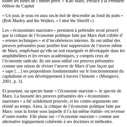
toutes les furies de l’intérêt privé. » Karl Marx, Préface à la Première
édition du Capital
« Un jour, le seau en aura ras-le-bol de descendre au fond du puits »
(Bob Marley and the Wailers, « I shot the Sheriff »)
Les « économistes marxistes » persistent à prétendre avoir prouvé
que la critique de l’économie politique faite par Marx était criblée d’
« erreurs techniques » et d’incohérences internes. Ils ont utilisé des
preuves présumées pour justifier leur suppression de l’œuvre même
de Marx, empêchant qu’elle ne soit enseignée et développée dans les
amphithéâtres et les revues académiques, y compris ceux de
l’économie radicale. Ils ont aussi utilisé ces preuves présumées
comme une raison de réviser l’œuvre de Marx d’une façon qui
« sape […] ses propositions fondamentales sur le fonctionnement du
capitalisme et son développement à travers l’histoire » (Mongiovi,
2001, p. 3).
Et pourtant, un spectre hante « l’économie marxiste »- le spectre de
Marx. La fausseté des preuves présumées des « économistes
marxistes » a été solidement prouvée, et les contre-arguments ont
résisté au temps. Ainsi, la critique de l’économie politique faite par
Marx- sous la forme sous laquelle il l’a lui-même établie- est revenue
d’outre-tombe. Elle plane sur « l’économie marxiste » comme une
alternative logiquement cohérente à ses doctrines et méthodes.