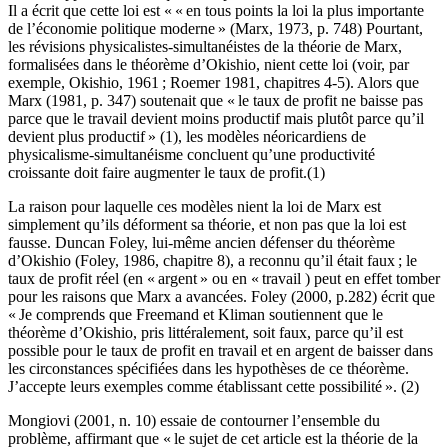
Il a écrit que cette loi est « « en tous points la loi la plus importante
de l’économie politique moderne » (Marx, 1973, p. 748) Pourtant,
les révisions physicalistes-simultanéistes de la théorie de Marx,
formalisées dans le théorème d’Okishio, nient cette loi (voir, par
exemple, Okishio, 1961 ; Roemer 1981, chapitres 4-5). Alors que
Marx (1981, p. 347) soutenait que « le taux de profit ne baisse pas
parce que le travail devient moins productif mais plutôt parce qu’il
devient plus productif » (1), les modèles néoricardiens de
physicalisme-simultanéisme concluent qu’une productivité
croissante doit faire augmenter le taux de profit.(1)
La raison pour laquelle ces modèles nient la loi de Marx est
simplement qu’ils déforment sa théorie, et non pas que la loi est
fausse. Duncan Foley, lui-même ancien défenser du théorème
d’Okishio (Foley, 1986, chapitre 8), a reconnu qu’il était faux ; le
taux de profit réel (en « argent » ou en « travail ) peut en effet tomber
pour les raisons que Marx a avancées. Foley (2000, p.282) écrit que
« Je comprends que Freemand et Kliman soutiennent que le
théorème d’Okishio, pris littéralement, soit faux, parce qu’il est
possible pour le taux de profit en travail et en argent de baisser dans
les circonstances spécifiées dans les hypothèses de ce théorème.
J’accepte leurs exemples comme établissant cette possibilité ». (2)
Mongiovi (2001, n. 10) essaie de contourner l’ensemble du
problème, affirmant que « le sujet de cet article est la théorie de la