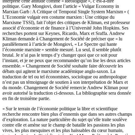
interprète cette attitude comme « idéologique », c’est-à-dire
politique. Gary Mongiovi, dont l’article « Vulgar Economy in
Marxian Garb : A Critique of Temporal Single System Marxism » (
L’Economie vulgair een costume marxien : Une critique du
Marxisme TSSI), fait l’objet des critiques de Kliman, est professeur
associé d’économie et de finance à l’Université John Hopkins. Ses
recherches portent sur Keynes, Ricardo, Marx et Sraffa. Andrew
Kliman demande à Changement de Société de préciser que « lu
parallèlement à l’article de Mongiovi, « Le Spectre qui hante
l’économie marxiste » semble mesuré. Lu seul, il semble plutôt
brutal. Je n’ai pas le temps d’y changer quoi que ce soit pour
l’instant, et je ne peux que recommander qu’on lise les deux articles
ensemble. » Changement de Société souhaite faire découvrir les
débats qui agitent le marxisme académique anglo-saxon. La
traduction de tel ou tel économistes, sociologue ou anthropologue
n’est pas un témoignage de soutien à son interprétation de Marx et
du monde. Changement de Société remercie Andrew Kliman pour
avoir autorisé la traduction ci-dessous. La bibliographie sera donnée
en fin de troisième partie.
« Sur le terrain de l’économie politique la libre et scientifique
recherche rencontre bien plus d’ennemis que dans ses autres champs
d’exploration. La nature particulière du sujet qu’elle traite soulève
contre elle et amène sur le champ de bataille les passions les plus
vives, les plus mesquines et les plus haïssables du cœur humain,