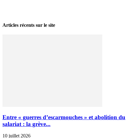
La grève politique et sociale – No 35, printemps 2026
28 avril 2026
Articles récents sur le site
Entre « guerres d’escarmouches » et abolition du
salariat : la grève...
10 juillet 2026