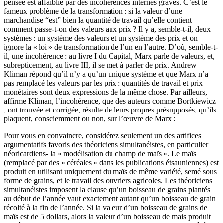
pensée est affaiblie par des incohérences internes graves. C’est le
fameux problème de la transformation : si la valeur d’une
marchandise “est” bien la quantité de travail qu’elle contient
comment passe-t-on des valeurs aux prix ? Il y a, semble-t-il, deux
systèmes : un système des valeurs et un système des prix et on
ignore la « loi » de transformation de l’un en l’autre. D’où, semble-t-
il, une incohérence : au livre I du Capital, Marx parle de valeurs, et,
subrepticement, au livre III, il se met à parler de prix. Andrew
Kliman répond qu’il n’y a qu’un unique système et que Marx n’a
pas remplacé les valeurs par les prix : quantités de travail et prix
monétaires sont deux expressions de la même chose. Par ailleurs,
affirme Kliman, l’incohérence, que des auteurs comme Bortkiewicz
, ont trouvée et corrigée, résulte de leurs propres présupposés, qu’ils
plaquent, consciemment ou non, sur l’œuvre de Marx :
Pour vous en convaincre, considérez seulement un des artifices
argumentatifs favoris des théoriciens simultanéistes, en particulier
néoricardiens- la « modélisation du champ de maïs ». Le maïs
(remplacé par des « céréales » dans les publications étsauniennes) est
produit en utilisant uniquement du maïs de même variété, semé sous
forme de grains, et le travail des ouvriers agricoles. Les théoriciens
simultanéistes imposent la clause qu’un boisseau de grains plantés
au début de l’année vaut exactement autant qu’un boisseau de grain
récolté à la fin de l’année. Si la valeur d’un boisseau de grains de
maïs est de 5 dollars, alors la valeur d’un boisseau de mais produit