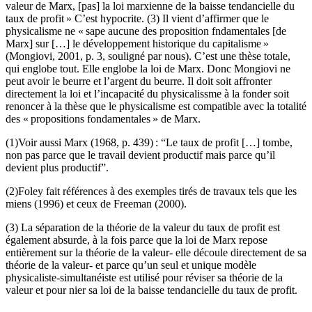
valeur de Marx, [pas] la loi marxienne de la baisse tendancielle du
taux de profit » C’est hypocrite. (3) Il vient d’affirmer que le
physicalisme ne « sape aucune des proposition fndamentales [de
Marx] sur […] le développement historique du capitalisme »
(Mongiovi, 2001, p. 3, souligné par nous). C’est une thèse totale,
qui englobe tout. Elle englobe la loi de Marx. Donc Mongiovi ne
peut avoir le beurre et l’argent du beurre. Il doit soit affronter
directement la loi et l’incapacité du physicalissme à la fonder soit
renoncer à la thèse que le physicalisme est compatible avec la totalité
des « propositions fondamentales » de Marx.
(1)Voir aussi Marx (1968, p. 439) : “Le taux de profit […] tombe,
non pas parce que le travail devient productif mais parce qu’il
devient plus productif”.
(2)Foley fait références à des exemples tirés de travaux tels que les
miens (1996) et ceux de Freeman (2000).
(3) La séparation de la théorie de la valeur du taux de profit est
également absurde, à la fois parce que la loi de Marx repose
entièrement sur la théorie de la valeur- elle découle directement de sa
théorie de la valeur- et parce qu’un seul et unique modèle
physicaliste-simultanéiste est utilisé pour réviser sa théorie de la
valeur et pour nier sa loi de la baisse tendancielle du taux de profit.