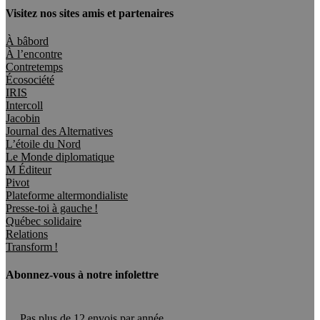
Visitez nos sites amis et partenaires
À bâbord
À l’encontre
Contretemps
Écosociété
IRIS
Intercoll
Jacobin
Journal des Alternatives
L’étoile du Nord
Le Monde diplomatique
M Éditeur
Pivot
Plateforme altermondialiste
Presse-toi à gauche !
Québec solidaire
Relations
Transform !
Abonnez-vous à notre infolettre
Pas plus de 12 envois par année.