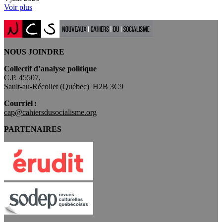
Voir plus
NOUS JOINDRE
Collectif d’analyse politique
C.P. 45507,
Sault-au-Récollet (Québec) H2B 3C9
Courriel :
cap@cahiersdusocialisme.org
PARTENAIRES