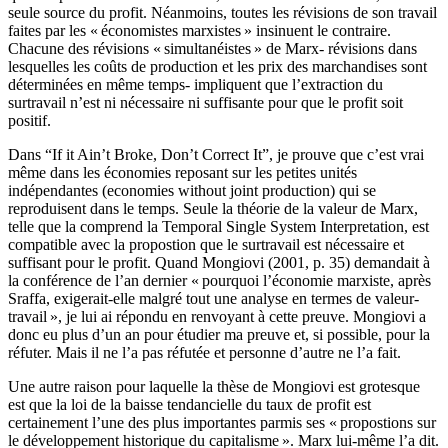
seule source du profit. Néanmoins, toutes les révisions de son travail
faites par les « économistes marxistes » insinuent le contraire.
Chacune des révisions « simultanéistes » de Marx- révisions dans
lesquelles les coûts de production et les prix des marchandises sont
déterminées en même temps- impliquent que l’extraction du
surtravail n’est ni nécessaire ni suffisante pour que le profit soit
positif.
Dans “If it Ain’t Broke, Don’t Correct It”, je prouve que c’est vrai
même dans les économies reposant sur les petites unités
indépendantes (economies without joint production) qui se
reproduisent dans le temps. Seule la théorie de la valeur de Marx,
telle que la comprend la Temporal Single System Interpretation, est
compatible avec la propostion que le surtravail est nécessaire et
suffisant pour le profit. Quand Mongiovi (2001, p. 35) demandait à
la conférence de l’an dernier « pourquoi l’économie marxiste, après
Sraffa, exigerait-elle malgré tout une analyse en termes de valeur-
travail », je lui ai répondu en renvoyant à cette preuve. Mongiovi a
donc eu plus d’un an pour étudier ma preuve et, si possible, pour la
réfuter. Mais il ne l’a pas réfutée et personne d’autre ne l’a fait.
Une autre raison pour laquelle la thèse de Mongiovi est grotesque
est que la loi de la baisse tendancielle du taux de profit est
certainement l’une des plus importantes parmis ses « propostions sur
le développement historique du capitalisme ». Marx lui-même l’a dit.