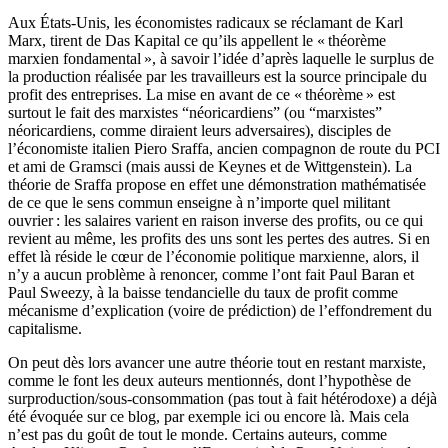
Aux États-Unis, les économistes radicaux se réclamant de Karl
Marx, tirent de Das Kapital ce qu’ils appellent le « théorème
marxien fondamental », à savoir l’idée d’après laquelle le surplus de
la production réalisée par les travailleurs est la source principale du
profit des entreprises. La mise en avant de ce « théorème » est
surtout le fait des marxistes “néoricardiens” (ou “marxistes”
néoricardiens, comme diraient leurs adversaires), disciples de
l’économiste italien Piero Sraffa, ancien compagnon de route du PCI
et ami de Gramsci (mais aussi de Keynes et de Wittgenstein). La
théorie de Sraffa propose en effet une démonstration mathématisée
de ce que le sens commun enseigne à n’importe quel militant
ouvrier : les salaires varient en raison inverse des profits, ou ce qui
revient au même, les profits des uns sont les pertes des autres. Si en
effet là réside le cœur de l’économie politique marxienne, alors, il
n’y a aucun problème à renoncer, comme l’ont fait Paul Baran et
Paul Sweezy, à la baisse tendancielle du taux de profit comme
mécanisme d’explication (voire de prédiction) de l’effondrement du
capitalisme.
On peut dès lors avancer une autre théorie tout en restant marxiste,
comme le font les deux auteurs mentionnés, dont l’hypothèse de
surproduction/sous-consommation (pas tout à fait hétérodoxe) a déjà
été évoquée sur ce blog, par exemple ici ou encore là. Mais cela
n’est pas du goût de tout le monde. Certains auteurs, comme