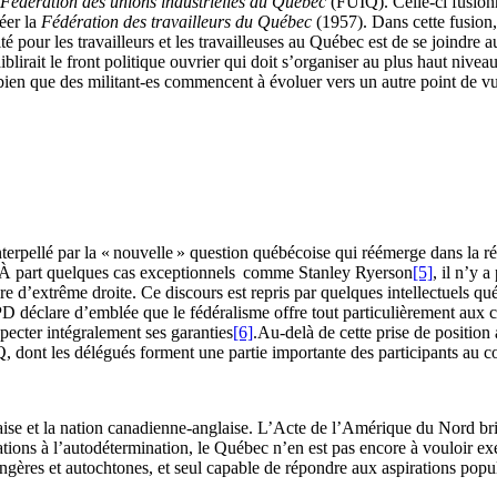
Fédération des unions industrielles du Québec
(FUIQ). Celle-ci fusionn
éer la
Fédération des travailleurs du Québec
(1957). Dans cette fusion,
rité pour les travailleurs et les travailleuses au Québec est de se joindre 
lirait le front politique ouvrier qui doit s’organiser au plus haut niveau 
bien que des militant-es commencent à évoluer vers un autre point de vu
terpellé par la « nouvelle » question québécoise qui réémerge dans la rév
e. À part quelques cas exceptionnels comme Stanley Ryerson
[5]
, il n’y 
d’extrême droite. Ce discours est repris par quelques intellectuels qu
D déclare d’emblée que le fédéralisme offre tout particulièrement aux ca
ecter intégralement ses garanties
[6]
.Au-delà de cette prise de position
, dont les délégués forment une partie importante des participants au 
ise et la nation canadienne-anglaise. L’Acte de l’Amérique du Nord brit
ations à l’autodétermination, le Québec n’en est pas encore à vouloir ex
rangères et autochtones, et seul capable de répondre aux aspirations pop