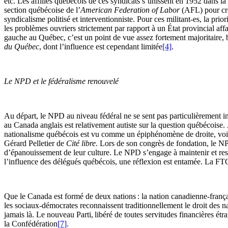
etc. Les affiliés québécois de ces syndicats s’unissent en 1952 dans la
section québécoise de l’
American Federation of Labor
(AFL) pour cr
syndicalisme politisé et interventionniste. Pour ces militant-es, la prio
les problèmes ouvriers strictement par rapport à un État provincial affaib
gauche au Québec, c’est un point de vue assez fortement majoritaire, 
du Québec
, dont l’influence est cependant limitée
[4]
.
Le NPD et le fédéralisme renouvelé
Au départ, le NPD au niveau fédéral ne se sent pas particulièrement in
au Canada anglais est relativement autiste sur la question québécois
nationalisme québécois est vu comme un épiphénomène de droite, voire 
Gérard Pelletier de
Cité libre
. Lors de son congrès de fondation, le NP
d’épanouissement de leur culture. Le NPD s’engage à maintenir et resp
l’influence des délégués québécois, une réflexion est entamée. La FTQ
Que le Canada est formé de deux nations : la nation canadienne-frança
les sociaux-démocrates reconnaissent traditionnellement le droit des n
jamais là. Le nouveau Parti, libéré de toutes servitudes financières ét
la Confédération
[7]
.