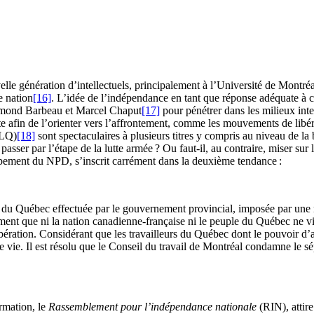
le génération d’intellectuels, principalement à l’Université de Montréal,
e nation
[16]
. L’idée de l’indépendance en tant que réponse adéquate à c
mond Barbeau et Marcel Chaput
[17]
pour pénétrer dans les milieux inte
tte afin de l’orienter vers l’affrontement, comme les mouvements de libéra
LQ)
[18]
sont spectaculaires à plusieurs titres y compris au niveau de la b
 passer par l’étape de la lutte armée ? Ou faut-il, au contraire, miser s
pement du NPD, s’inscrit carrément dans la deuxième tendance :
n du Québec effectuée par le gouvernement provincial, imposée par une
timent que ni la nation canadienne-française ni le peuple du Québec ne v
bération. Considérant que les travailleurs du Québec dont le pouvoir d’a
e vie. Il est résolu que le Conseil du travail de Montréal condamne le sép
rmation, le
Rassemblement pour l’indépendance nationale
(RIN), attire