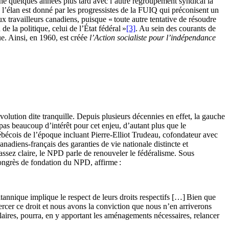
e quelques années plus tard avec l’autre regroupement syndical la
 l’élan est donné par les progressistes de la FUIQ qui préconisent un
aux travailleurs canadiens, puisque « toute autre tentative de résoudre
de la politique, celui de l’État fédéral »
[3]
. Au sein des courants de
e. Ainsi, en 1960, est créée
l’Action socialiste pour l’indépendance
olution dite tranquille. Depuis plusieurs décennies en effet, la gauche
a pas beaucoup d’intérêt pour cet enjeu, d’autant plus que le
ébécois de l’époque incluant Pierre-Elliot Trudeau, cofondateur avec
nadiens-français des garanties de vie nationale distincte et
 assez claire, le NPD parle de renouveler le fédéralisme. Sous
congrès de fondation du NPD, affirme :
annique implique le respect de leurs droits respectifs […] Bien que
ercer ce droit et nous avons la conviction que nous n’en arriverons
ulaires, pourra, en y apportant les aménagements nécessaires, relancer