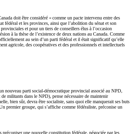
 Canada doit être considéré « comme un pacte intervenu entre des
 fédéral et les provinces, ainsi que l’abolition du sénat et son
rovinciales et pour un tiers de conseillers élus à l’occasion
hésion à la thèse de l’existence de deux nations au Canada. Comme
iellement au sein d’un parti fédéral et il était significatif qu’elle
t agricole, des coopératives et des professionnels et intellectuels
’un nouveau parti social-démocratique provincial associé au NPD,
 de militants dans le NPD), pense nécessaire de maintenir
e, bien sûr, devra être socialiste, sans quoi elle manquerait ses buts
n premier groupe, qui s’affiche comme fédéraliste, préconise un
ns préconiser une nouvelle constitution fédérale, négociée par les