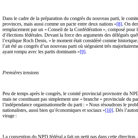
Dans le cadre de la préparation du congrès du nouveau parti, le comit
provinces, mais aussi comme un pacte entre deux nations »
[8]
. On dem
remplacement par un « Conseil de la Confédération », composé pour les d
d’élections fédérales. Devant la force des arguments des délégués qu
l’explique Roch Denis, « le moment était considéré comme historique. C’é
l’ait été au congrès d’un nouveau parti où siégeaient très majoritair
ayant rompu avec les partis dominants »
[9]
.
Premières tensions
Peu de temps après le congrès, le comité provincial provisoire du NP
mais ne constituant pas simplement une « branche » provinciale du pa
l’indépendance organisationnelle du parti : « Nous résoudrons le probl
nationalistes, aussi bien qu’économiques et sociaux »
[10]
. Dès l’auto
virage :
La convention du NPD fédéral a fait un petit pas dans cette direction, 