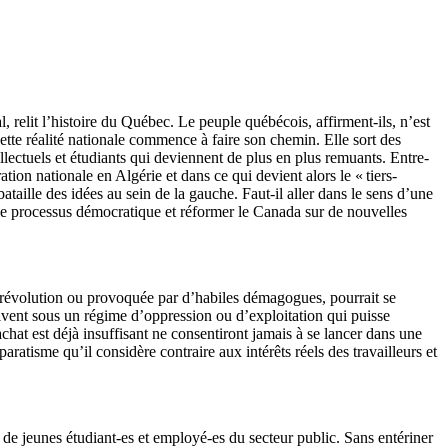
 relit l’histoire du Québec. Le peuple québécois, affirment-ils, n’est
ette réalité nationale commence à faire son chemin. Elle sort des
llectuels et étudiants qui deviennent de plus en plus remuants. Entre-
tion nationale en Algérie et dans ce qui devient alors le « tiers-
ataille des idées au sein de la gauche. Faut-il aller dans le sens d’une
ur le processus démocratique et réformer le Canada sur de nouvelles
 révolution ou provoquée par d’habiles démagogues, pourrait se
ivent sous un régime d’oppression ou d’exploitation qui puisse
chat est déjà insuffisant ne consentiront jamais à se lancer dans une
aratisme qu’il considère contraire aux intérêts réels des travailleurs et
 de jeunes étudiant-es et employé-es du secteur public. Sans entériner