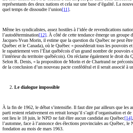
représentants des deux nations et cela sur une base d’égalité. La nouve
quel temps de dissoudre l’union
[11]
.
Même les syndicalistes, assez hostiles à l’idée de revendications natio
l’autodétermination
[12]
. À côté de cette tendance émerge un groupe do
Jacques-Yvan Morin, il estime que la question du Québec ne peut être r
Québec et le Canada), où le Québec « posséderait tous les pouvoirs e
le rapatriement vers l’État québécois d’un grand nombre de pouvoirs et d
l’intérieur du territoire québécois). On réclame également le droit du 
Selon R. Denis, « la proposition de Morin et de Chartrand ne préconise
de la conclusion d’un nouveau pacte confédéral et il serait associé à u
Le dialogue impossible
À la fin de 1962, le débat s’intensifie. Il faut dire par ailleurs que 
parti restent relativement en retrait lorsqu’il s’agit d’organisation et
ont lieu le 18 juin, le NPD ne fait élire aucun candidat au Québec
[14]
l’automne, face à l’annonce des élections provinciales au Québec, le N
fondation au mois de mars 1963.