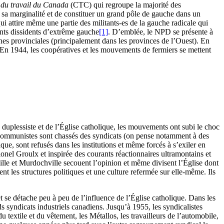
du travail du Canada
(CTC) qui regroupe la majorité des
 sa marginalité et de constituer un grand pôle de gauche dans un
qui attire même une partie des militants-es de la gauche radicale qui
ants dissidents d’extrême gauche
[1]
. D’emblée, le NPD se présente à
hes provinciales (principalement dans les provinces de l’Ouest). En
es. En 1944, les coopératives et les mouvements de fermiers se mettent
uplessiste et de l’Église catholique, les mouvements ont subi le choc
communistes sont chassés des syndicats (on pense notamment à des
e, sont refusés dans les institutions et même forcés à s’exiler en
onel Groulx et inspirée des courants réactionnaires ultramontains et
lle et Murdochville secouent l’opinion et même divisent l’Église dont
ent les structures politiques et une culture refermée sur elle-même. Ils
 se détache peu à peu de l’influence de l’Église catholique. Dans les
ds syndicats industriels canadiens. Jusqu’à 1955, les syndicalistes
 textile et du vêtement, les Métallos, les travailleurs de l’automobile,