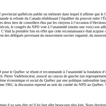
é provincial québécois publie un mémoire dans lequel il affirme que le
ande la refonte du Canada rétablissant l’équilibre du pouvoir entre l’État
eux tiers de conseillers élus par les citoyens à l’occasion d’élections p
ébécois, le congrès du NPD vote à l’unanimité (moins une voix) son ad
tait la première fois en effet que cette reconnaissance était acquise offic
ement des délégués provenant du mouvement ouvrier organisé, du mouvemen
D pour le Québec se réunit et recommande à l’unanimité la fondation d
rti. Pierre Vadeboncœur, associé au caucus de gauche (un regroupement
ème économique et social du Québec par une politique nationaliste laquell
mne 1961, la discussion reprend au sein du comité du NPD au Québec. U
mais il va sans dire qu’il lui faut aller beaucoup plus loin. Nous devrio