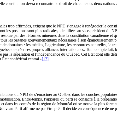
lle constitution devra reconnaître le droit de chacune des deux nations à
nales trop affirmées, exigent que le NPD s’engage à renégocier la constit
nt les positions sont plus radicales, identifiées au vice-président du N
ésolue par des réformes mineures dans la constitution canadienne et que 
t tous les organes gouvernementaux nécessaires à son épanouissement pol
e domaines : les médias, l’agriculture, les ressources naturelles, le tran
Québec de créer ses propres alliances internationales. Tout compte fait,
 pas la séparation et l’indépendance du Québec. Cet État dont elle défi
n État confédéral central »
[13]
.
les ambitions du NPD de s’enraciner au Québec dans les couches populaires
 de mobilisation. Entre-temps, l’appareil du parti se consacre à la prépara
, et dans les comtés de la région de Montréal où se trouve la plus forte 
ouveau Parti affirme ne pas être prêt. Il décide en conséquence de ne p