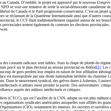
che au Canada. D’emblée, le projet est approuvé par le nouveau
Congrès 
u NPD se veut une tentative de sortir la social-démocratie canadienne de
libéral du Canada et le Parti progressiste-conservateur. C’est un projet 
es se réclamant de la Quatrième Internationale ainsi que d’autres cour
rovincial, le CCF étant traditionnellement organisé autour de ses branc
ches provinciales tentent également de contester les élections provincial
ewan.
 des courants radicaux sont faibles. Sous la chape de plomb du régime d
is percé sur le plan électoral au niveau provincial ou fédéral
[2]
. Les 
up de gens perdent leur emploi en raison de leur affiliation idéologiqu
ace est monopolisée par une droite nationaliste héritière du chanoine Li
ain. Dans le mouvement syndical, des grèves dures à Asbestos, Louisevi
ellectuels et artistes osent prendre la parole. Des universitaires critiqu
fluence auprès des milieux intellectuels et critiques.
diens
(CTCC), qui est l’ancêtre de la CSN, adopte un ton plus militant et
es organisations syndicales américaines auxquelles sont affiliés les gran
 Organizations
(CIO), notamment les mineurs, les ouvriers et ouvrières du