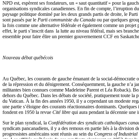
NPD est, espèrent ses fondateurs, un « saut quantitatif » pour la gau
organisations syndicales canadiennes. En fin de compte, l’irruption d
paysage politique dominé par les deux grands partis de droite, le Parti 
sont passés par le
Parti communiste du Canada
ou par quelques group
la fois comme une alternative fédérale et également comme un projet p
effet, le parti s’inscrit dans la lutte au niveau fédéral, mais ses bran
ensemble pour faire élire un premier gouvernement CCF en Saskatch
Nouveau débat québécois
Au Québec, les courants de gauche émanant de la social-démocratie ou
de la répression et du dénigrement. Conséquemment, la gauche n’a jama
militantes bien connues comme Madeleine Parent et Léa Roback). Beauco
dehors du Québec. Dans les débats de société, pratiquement toute la pl
du Vatican. À la fin des années 1950, il y a cependant un modeste reg
une partie s’éloigne des courants réactionnaires dominants. Quelques int
fondent en 1950 la revue
Cité libre
qui aura pendant la décennie une in
Sur le plan syndical, la
Confédération des syndicats catholiques cana
syndicats pancanadiens, il y a des remous en partie liés à la division d
progressistes américains sont réunis au sein du
Congress of Industrial