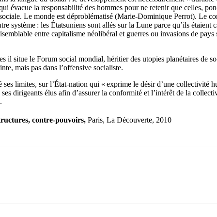
i évacue la responsabilité des hommes pour ne retenir que celles, ponct
 sociale. Le monde est déproblématisé (Marie-Dominique Perrot). Le combl
re système : les Étatsuniens sont allés sur la Lune parce qu’ils étaient 
raisemblable entre capitalisme néolibéral et guerres ou invasions de pays
l situe le Forum social mondial, héritier des utopies planétaires de soc
te, mais pas dans l’offensive socialiste.
 ses limites, sur l’État-nation qui « exprime le désir d’une collectivité
ses dirigeants élus afin d’assurer la conformité et l’intérêt de la collect
.
ructures, contre-pouvoirs,
Paris, La Découverte, 2010