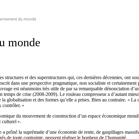
vernement du monde
du monde
tructures et des superstructures qui, ces dernières décennies, ont sous-
’inscrit dans une perspective pragmatique, non socialiste et certainement 
ouvrage est néanmoins très utile de par sa remarquable dénonciation d’un 
i en temps de crise (2008-2009). Le rouleau compresseur a d’autant mieux
 la globalisation et des formes qu’elle a prises. Bien au contraire. « L
 contrôler. »
économique du mouvement de construction d’un espace économique mondial
culturel ».
e a prôné la suprématie d’une économie de rente, de gaspillages massifs,
bérés de toute contrainte, peuvent réaliser le bonheur de l’humanité.