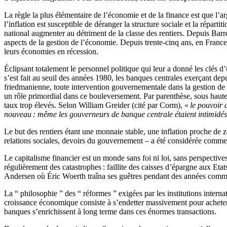
La règle la plus élémentaire de l’économie et de la finance est que l’a
l’inflation est susceptible de déranger la structure sociale et la répar
national augmenter au détriment de la classe des rentiers. Depuis Barre 
aspects de la gestion de l’économie. Depuis trente-cinq ans, en France, 
leurs économies en récession.
Éclipsant totalement le personnel politique qui leur a donné les clé
s’est fait au seuil des années 1980, les banques centrales exerçant de
friedmanienne, toute intervention gouvernementale dans la gestion de 
un rôle primordial dans ce bouleversement. Par parenthèse, sous haute 
taux trop élevés. Selon William Greider (cité par Corm), «
le pouvoir 
nouveau : même les gouverneurs de banque centrale étaient intimidés f
Le but des rentiers étant une monnaie stable, une inflation proche de z
relations sociales, devoirs du gouvernement – a été considérée comme
Le capitalisme financier est un monde sans foi ni loi, sans perspectiv
régulièrement des catastrophes : faillite des caisses d’épargne aux Eta
Andersen où Éric Woerth traîna ses guêtres pendant des années comme « 
La “ philosophie ” des “ réformes ” exigées par les institutions internat
croissance économique consiste à s’endetter massivement pour acheter
banques s’enrichissent à long terme dans ces énormes transactions.