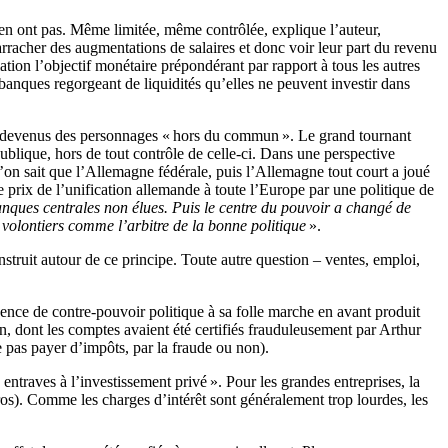
 n’en ont pas. Même limitée, même contrôlée, explique l’auteur,
 arracher des augmentations de salaires et donc voir leur part du revenu
lation l’objectif monétaire prépondérant par rapport à tous les autres
s banques regorgeant de liquidités qu’elles ne peuvent investir dans
nt devenus des personnages « hors du commun ». Le grand tournant
ublique, hors de tout contrôle de celle-ci. Dans une perspective
’on sait que l’Allemagne fédérale, puis l’Allemagne tout court a joué
 prix de l’unification allemande à toute l’Europe par une politique de
nques centrales non élues. Puis le centre du pouvoir a changé de
 volontiers comme l’arbitre de la bonne politique
».
nstruit autour de ce principe. Toute autre question – ventes, emploi,
sence de contre-pouvoir politique à sa folle marche en avant produit
on, dont les comptes avaient été certifiés frauduleusement par Arthur
e pas payer d’impôts, par la fraude ou non).
s entraves à l’investissement privé ». Pour les grandes entreprises, la
s). Comme les charges d’intérêt sont généralement trop lourdes, les