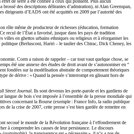
 effet de serre a été confiée à ceux qui polluent. Plus aucun
 brossé des descriptions délirantes d’admiration), ni Alan Greenspan,
es dirigeants d’EADS ont été acquittés en 2009 par l’autorité des
). Son rôle même de producteur de richesses (éducation, formation
Ce recul de l’État a favorisé, jusque dans les pays de tradition
es villes en ghettos urbains ethniques ou religieux et à réorganiser les
la politique (Berlusconi, Hariri – le taulier des Chirac, Dick Cheney, les
économie. Corm a raison de rappeler – car tout vaut quelque chose, se
gtemps été une annexe des études de droit avant de s’autonomiser en “
ent fondées sur la modélisation abstraite de comportement théoriques
 type de dérive : « Quand la pensée s’interrompt en glissant hors de
ll Street Journal
. Ils sont devenus les porte-parole et les gardiens de
eur langue de bois s’est imposée à l’ensemble de la presse mondiale qui
étitives concernant la Bourse (exemple : France Info, la radio publique
Lors de la crise de 2007, cette presse s’est bien gardée de remettre en
 ont secoué le monde de la Révolution française à l’effondrement de
cher à comprendre les causes de leur persistance. Le discours
» (
sustainable
), la transparence est « nécessaire », il n’y a pas de