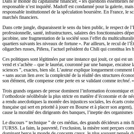
Dans le monde du capitalisme financier, « les questions essentielles ne
responsable n’est inquiété. Madoff est condamné pour la galerie, ma
responsable institutionnel de la spéculation boursière. En France, le
marchés financiers.
Dans cette jungle, disparaissent le sens du bien public, le respect de 
professionnelle, santé, infrastructures, salaires des fonctionnaires dép
jacobine, une fragmentation de la société sous l’effet du multiculturali
quartiers suivants les niveaux de fortune ». Par ailleurs, le recul de l’
oligarches russes, Piñera, l’actuel président du Chili qui constitua les 
Ces politiques sont légitimées par une instance qui jouit, ce qui est 
vend et s’achète – que le lauréat, couronné par une banque, encaisse 
sciences ”, exactes, bien sûr. L’auteur explique longuement comment 
« sans aucun lien avec la complexité de la réalité des structures écono
son élément, elle compense cette perte en se validant comme
techné
. »
Trois grands organes de presse dominent l’information économique et f
l’orthodoxie néolibérale la plus stricte en matière d’économie et de n
a rendu anecdotiques la montée des injustices sociales, les écarts croi
française qui sert en priorité à jouer en Bourse et à placer son argent), 
cause la moralité des dirigeants des banques, l’ineptie des organismes 
Le discours “ technique ” de ces médias, des grands décideurs a mis f
l’URSS. La faim, la pauvreté, l’exclusion, la misère sont perçues comm
dominant berce le monde de concepts creux, le plus souvent pensés dan