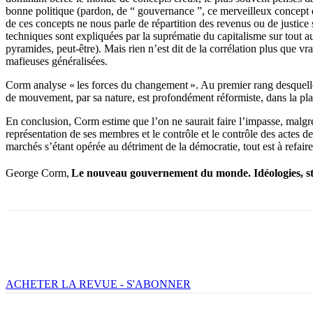
bonne politique (pardon, de “ gouvernance ”, ce merveilleux concept qu
de ces concepts ne nous parle de répartition des revenus ou de justice
techniques sont expliquées par la suprématie du capitalisme sur tout aut
pyramides, peut-être). Mais rien n’est dit de la corrélation plus que v
mafieuses généralisées.
Corm analyse « les forces du changement ». Au premier rang desquelles i
de mouvement, par sa nature, est profondément réformiste, dans la plain
En conclusion, Corm estime que l’on ne saurait faire l’impasse, malgré
représentation de ses membres et le contrôle et le contrôle des actes de 
marchés s’étant opérée au détriment de la démocratie, tout est à refaire
George Corm,
Le nouveau gouvernement du monde. Idéologies, st
Facebook
X
Email
Imprimer
ACHETER LA REVUE - S'ABONNER