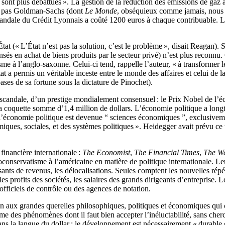
 sont plus débattues ». La gestion de la réduction des émissions de gaz à
is pas Goldman-Sachs (dont
Le Monde
, obséquieux comme jamais, nous a
 scandale du Crédit Lyonnais a coûté 1200 euros à chaque contribuable. L
l’État (« L’État n’est pas la solution, c’est le problème », disait Reagan
ensés en achat de biens produits par le secteur privé) n’est plus reconnu. 
sme à l’anglo-saxonne. Celui-ci tend, rappelle l’auteur, « à transformer l
État a permis un véritable inceste entre le monde des affaires et celui de 
bases de sa fortune sous la dictature de Pinochet).
un scandale, d’un prestige mondialement consensuel : le Prix Nobel de l’
la coquette somme d’1,4 million de dollars. L’économie politique a lon
l’économie politique est devenue “ sciences économiques ”, exclusivem
miques, sociales, et des systèmes politiques ». Heidegger avait prévu ce
inancière internationale :
The Economist
,
The Financial Times
,
The Wa
éoconservatisme à l’américaine en matière de politique internationale. L
ssants de revenus, les délocalisations. Seules comptent les nouvelles rép
les profits des sociétés, les salaires des grands dirigeants d’entreprise. 
officiels de contrôle ou des agences de notation.
in aux grandes querelles philosophiques, politiques et économiques qui
e des phénomènes dont il faut bien accepter l’inéluctabilité, sans cher
s la langue du dollar : le développement est nécessairement « durable 