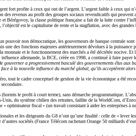
rgent fort profite à ceux qui ont de l’argent. L’argent faible à ceux qui
tition des revenus au profit des groupes sociaux revendicatifs qui peuvent
et Bérégovoy, la classe politique française a fait de la lutte contre l’inf
l’objectif est le capitalisme de rente et la stagflation, avec des grande
s d’un pouvoir non démocratique, les gouverneurs de banque centrale so
puis une des fonctions majeures antérieurement dévolues à la puissance p
la monnaie et le fonctionnement des marchés a été décrétée nocive. Et l
influence allemande, la BCE, créée en 1998, a continué à faire payer le
de gouverner a progressivement basculé des gouvernements élus aux ba
ace à la nouvelle influence du marché global, qu’ils acceptèrent alors
éro, tout le cadre conceptuel de gestion de la vie économique a été reco
 secondaire.
es (hormis le profit à court terme), sans démarche programmatique. L’ab
ts-Unis, du système chilien des retraites, faillite de la WorldCom, d’Enr
optimisateur fiscal » (un travail consistant à aider les entreprises à n
ionales et les dirigeants du G8 n’ont qu’une finalité : celle de « lever le
 d’autres sociétés (France Télécom rachetant Orange 50 milliards d’euro