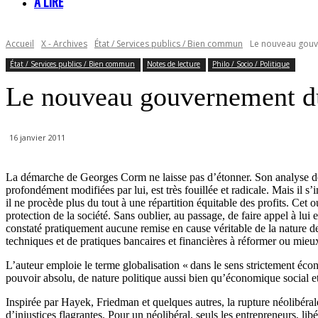
À LIRE
Accueil
X - Archives
État / Services publics / Bien commun
Le nouveau gou
État / Services publics / Bien commun
Notes de lecture
Philo / Socio / Politique
Le nouveau gouvernement 
16 janvier 2011
La démarche de Georges Corm ne laisse pas d’étonner. Son analyse des s
profondément modifiées par lui, est très fouillée et radicale. Mais il s
il ne procède plus du tout à une répartition équitable des profits. Cet 
protection de la société. Sans oublier, au passage, de faire appel à lu
constaté pratiquement aucune remise en cause véritable de la nature de
techniques et de pratiques bancaires et financières à réformer ou mieux
L’auteur emploie le terme globalisation « dans le sens strictement 
pouvoir absolu, de nature politique aussi bien qu’économique social et 
Inspirée par Hayek, Friedman et quelques autres, la rupture néolibéral
d’injustices flagrantes. Pour un néolibéral, seuls les entrepreneurs, li