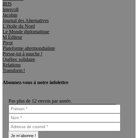
IRIS
Intercoll
Jacobin
Journal des Alternatives
L’étoile du Nord
Le Monde diplomatique
M Éditeur
Pivot
Plateforme altermondialiste
Presse-toi à gauche !
Québec solidaire
Relations
Transform !
Abonnez-vous à notre infolettre
Pas plus de 12 envois par année.