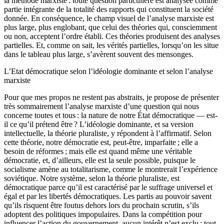
la méthode marxiste : toute question particulière est analysée comme
partie intégrante de la totalité des rapports qui constituent la société
donnée. En conséquence, le champ visuel de l’analyse marxiste est
plus large, plus englobant, que celui des théories qui, consciemment
ou non, acceptent l’ordre établi. Ces théories produisent des analyses
partielles. Et, comme on sait, les vérités partielles, lorsqu’on les situe
dans le tableau plus large, s’avèrent souvent des mensonges.
L’Etat démocratique selon l’idéologie dominante et selon l’analyse
marxiste
Pour que mes propos ne restent pas abstraits, je propose de présenter
très sommairement l’analyse marxiste d’une question qui nous
concerne toutes et tous : la nature de notre État démocratique — est-
il ce qu’il prétend être ? L’idéologie dominante, et sa version
intellectuelle, la théorie pluraliste, y répondent à l’affirmatif. Selon
cette théorie, notre démocratie est, peut-être, imparfaite ; elle a
besoin de réformes ; mais elle est quand même une véritable
démocratie, et, d’ailleurs, elle est la seule possible, puisque le
socialisme amène au totalitarisme, comme le montrerait l’expérience
soviétique. Notre système, selon la théorie pluraliste, est
démocratique parce qu’il est caractérisé par le suffrage universel et
égal et par les libertés démocratiques. Les partis au pouvoir savent
qu’ils risquent être foutus dehors lors du prochain scrutin, s’ils
adoptent des politiques impopulaires. Dans la compétition pour
influencer l’action du gouvernement, aucun intérêt n’est exclu ; tout