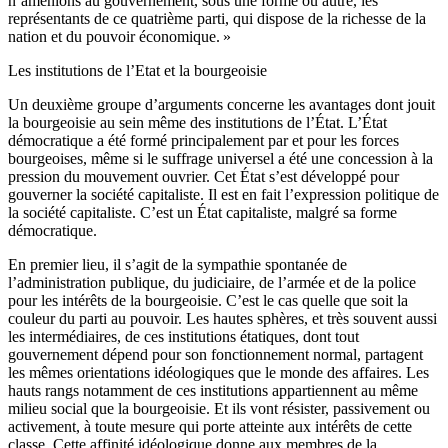
n’amenions au gouvernement, sous une forme ou autre, les
représentants de ce quatrième parti, qui dispose de la richesse de la
nation et du pouvoir économique. »
Les institutions de l’Etat et la bourgeoisie
Un deuxième groupe d’arguments concerne les avantages dont jouit
la bourgeoisie au sein même des institutions de l’État. L’État
démocratique a été formé principalement par et pour les forces
bourgeoises, même si le suffrage universel a été une concession à la
pression du mouvement ouvrier. Cet État s’est développé pour
gouverner la société capitaliste. Il est en fait l’expression politique de
la société capitaliste. C’est un État capitaliste, malgré sa forme
démocratique.
En premier lieu, il s’agit de la sympathie spontanée de
l’administration publique, du judiciaire, de l’armée et de la police
pour les intérêts de la bourgeoisie. C’est le cas quelle que soit la
couleur du parti au pouvoir. Les hautes sphères, et très souvent aussi
les intermédiaires, de ces institutions étatiques, dont tout
gouvernement dépend pour son fonctionnement normal, partagent
les mêmes orientations idéologiques que le monde des affaires. Les
hauts rangs notamment de ces institutions appartiennent au même
milieu social que la bourgeoisie. Et ils vont résister, passivement ou
activement, à toute mesure qui porte atteinte aux intérêts de cette
classe. Cette affinité idéologique donne aux membres de la