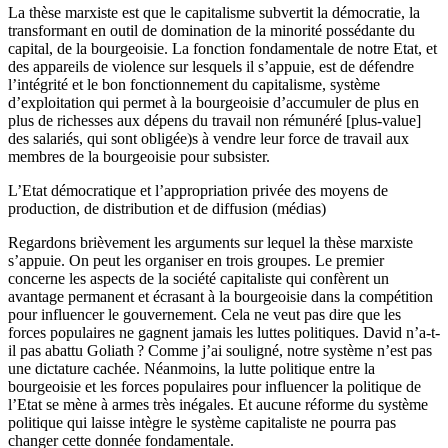
La thèse marxiste est que le capitalisme subvertit la démocratie, la
transformant en outil de domination de la minorité possédante du
capital, de la bourgeoisie. La fonction fondamentale de notre Etat, et
des appareils de violence sur lesquels il s’appuie, est de défendre
l’intégrité et le bon fonctionnement du capitalisme, système
d’exploitation qui permet à la bourgeoisie d’accumuler de plus en
plus de richesses aux dépens du travail non rémunéré [plus-value]
des salariés, qui sont obligée)s à vendre leur force de travail aux
membres de la bourgeoisie pour subsister.
L’Etat démocratique et l’appropriation privée des moyens de
production, de distribution et de diffusion (médias)
Regardons brièvement les arguments sur lequel la thèse marxiste
s’appuie. On peut les organiser en trois groupes. Le premier
concerne les aspects de la société capitaliste qui confèrent un
avantage permanent et écrasant à la bourgeoisie dans la compétition
pour influencer le gouvernement. Cela ne veut pas dire que les
forces populaires ne gagnent jamais les luttes politiques. David n’a-t-
il pas abattu Goliath ? Comme j’ai souligné, notre système n’est pas
une dictature cachée. Néanmoins, la lutte politique entre la
bourgeoisie et les forces populaires pour influencer la politique de
l’Etat se mène à armes très inégales. Et aucune réforme du système
politique qui laisse intègre le système capitaliste ne pourra pas
changer cette donnée fondamentale.