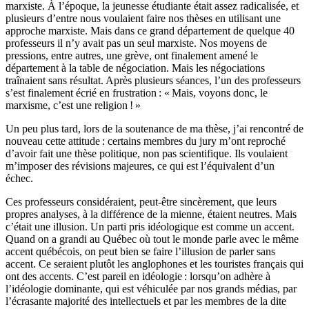
marxiste. À l’époque, la jeunesse étudiante était assez radicalisée, et
plusieurs d’entre nous voulaient faire nos thèses en utilisant une
approche marxiste. Mais dans ce grand département de quelque 40
professeurs il n’y avait pas un seul marxiste. Nos moyens de
pressions, entre autres, une grève, ont finalement amené le
département à la table de négociation. Mais les négociations
traînaient sans résultat. Après plusieurs séances, l’un des professeurs
s’est finalement écrié en frustration : « Mais, voyons donc, le
marxisme, c’est une religion ! »
Un peu plus tard, lors de la soutenance de ma thèse, j’ai rencontré de
nouveau cette attitude : certains membres du jury m’ont reproché
d’avoir fait une thèse politique, non pas scientifique. Ils voulaient
m’imposer des révisions majeures, ce qui est l’équivalent d’un
échec.
Ces professeurs considéraient, peut-être sincèrement, que leurs
propres analyses, à la différence de la mienne, étaient neutres. Mais
c’était une illusion. Un parti pris idéologique est comme un accent.
Quand on a grandi au Québec où tout le monde parle avec le même
accent québécois, on peut bien se faire l’illusion de parler sans
accent. Ce seraient plutôt les anglophones et les touristes français qui
ont des accents. C’est pareil en idéologie : lorsqu’on adhère à
l’idéologie dominante, qui est véhiculée par nos grands médias, par
l’écrasante majorité des intellectuels et par les membres de la dite