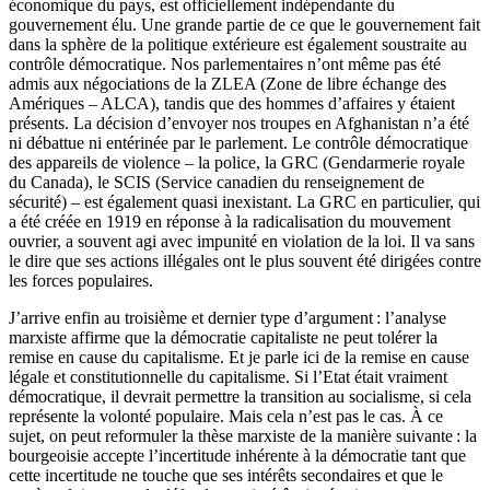
économique du pays, est officiellement indépendante du
gouvernement élu. Une grande partie de ce que le gouvernement fait
dans la sphère de la politique extérieure est également soustraite au
contrôle démocratique. Nos parlementaires n’ont même pas été
admis aux négociations de la ZLEA (Zone de libre échange des
Amériques – ALCA), tandis que des hommes d’affaires y étaient
présents. La décision d’envoyer nos troupes en Afghanistan n’a été
ni débattue ni entérinée par le parlement. Le contrôle démocratique
des appareils de violence – la police, la GRC (Gendarmerie royale
du Canada), le SCIS (Service canadien du renseignement de
sécurité) – est également quasi inexistant. La GRC en particulier, qui
a été créée en 1919 en réponse à la radicalisation du mouvement
ouvrier, a souvent agi avec impunité en violation de la loi. Il va sans
le dire que ses actions illégales ont le plus souvent été dirigées contre
les forces populaires.
J’arrive enfin au troisième et dernier type d’argument : l’analyse
marxiste affirme que la démocratie capitaliste ne peut tolérer la
remise en cause du capitalisme. Et je parle ici de la remise en cause
légale et constitutionnelle du capitalisme. Si l’Etat était vraiment
démocratique, il devrait permettre la transition au socialisme, si cela
représente la volonté populaire. Mais cela n’est pas le cas. À ce
sujet, on peut reformuler la thèse marxiste de la manière suivante : la
bourgeoisie accepte l’incertitude inhérente à la démocratie tant que
cette incertitude ne touche que ses intérêts secondaires et que le