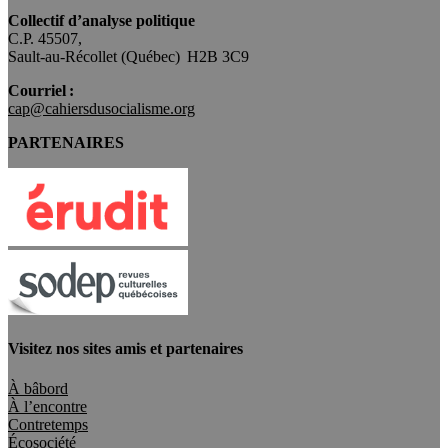
Collectif d’analyse politique
C.P. 45507,
Sault-au-Récollet (Québec) H2B 3C9
Courriel :
cap@cahiersdusocialisme.org
PARTENAIRES
Visitez nos sites amis et partenaires
À bâbord
À l’encontre
Contretemps
Écosociété