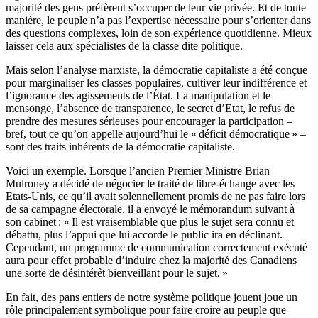
majorité des gens préfèrent s’occuper de leur vie privée. Et de toute
manière, le peuple n’a pas l’expertise nécessaire pour s’orienter dans
des questions complexes, loin de son expérience quotidienne. Mieux
laisser cela aux spécialistes de la classe dite politique.
Mais selon l’analyse marxiste, la démocratie capitaliste a été conçue
pour marginaliser les classes populaires, cultiver leur indifférence et
l’ignorance des agissements de l’État. La manipulation et le
mensonge, l’absence de transparence, le secret d’Etat, le refus de
prendre des mesures sérieuses pour encourager la participation –
bref, tout ce qu’on appelle aujourd’hui le « déficit démocratique » –
sont des traits inhérents de la démocratie capitaliste.
Voici un exemple. Lorsque l’ancien Premier Ministre Brian
Mulroney a décidé de négocier le traité de libre-échange avec les
Etats-Unis, ce qu’il avait solennellement promis de ne pas faire lors
de sa campagne électorale, il a envoyé le mémorandum suivant à
son cabinet : « Il est vraisemblable que plus le sujet sera connu et
débattu, plus l’appui que lui accorde le public ira en déclinant.
Cependant, un programme de communication correctement exécuté
aura pour effet probable d’induire chez la majorité des Canadiens
une sorte de désintérêt bienveillant pour le sujet. »
En fait, des pans entiers de notre système politique jouent joue un
rôle principalement symbolique pour faire croire au peuple que