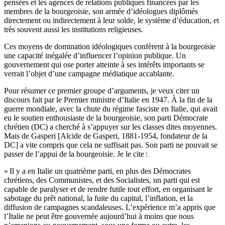
pensées et les agences de relations publiques financées par les
membres de la bourgeoisie, son armée d’idéologues diplômés
directement ou indirectement à leur solde, le système d’éducation, et
très souvent aussi les institutions religieuses.
Ces moyens de domination idéologiques confèrent à la bourgeoisie
une capacité inégalée d’influencer l’opinion publique. Un
gouvernement qui ose porter atteinte à ses intérêts importants se
verrait l’objet d’une campagne médiatique accablante.
Pour résumer ce premier groupe d’arguments, je veux citer un
discours fait par le Premier ministre d’Italie en 1947. À la fin de la
guerre mondiale, avec la chute du régime fasciste en Italie, qui avait
eu le soutien enthousiaste de la bourgeoisie, son parti Démocrate
chrétien (DC) a cherché à s’appuyer sur les classes dites moyennes.
Mais de Gasperi [Alcide de Gasperi, 1881-1954, fondateur de la
DC] a vite compris que cela ne suffisait pas. Son parti ne pouvait se
passer de l’appui de la bourgeoisie. Je le cite :
« Il y a en Italie un quatrième parti, en plus des Démocrates
chrétiens, des Communistes, et des Socialistes, un parti qui est
capable de paralyser et de rendre futile tout effort, en organisant le
sabotage du prêt national, la fuite du capital, l’inflation, et la
diffusion de campagnes scandaleuses. L’expérience m’a appris que
l’Italie ne peut être gouvernée aujourd’hui à moins que nous