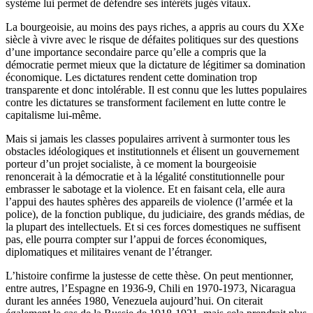
système lui permet de défendre ses intérêts jugés vitaux.
La bourgeoisie, au moins des pays riches, a appris au cours du XXe
siècle à vivre avec le risque de défaites politiques sur des questions
d’une importance secondaire parce qu’elle a compris que la
démocratie permet mieux que la dictature de légitimer sa domination
économique. Les dictatures rendent cette domination trop
transparente et donc intolérable. Il est connu que les luttes populaires
contre les dictatures se transforment facilement en lutte contre le
capitalisme lui-même.
Mais si jamais les classes populaires arrivent à surmonter tous les
obstacles idéologiques et institutionnels et élisent un gouvernement
porteur d’un projet socialiste, à ce moment la bourgeoisie
renoncerait à la démocratie et à la légalité constitutionnelle pour
embrasser le sabotage et la violence. Et en faisant cela, elle aura
l’appui des hautes sphères des appareils de violence (l’armée et la
police), de la fonction publique, du judiciaire, des grands médias, de
la plupart des intellectuels. Et si ces forces domestiques ne suffisent
pas, elle pourra compter sur l’appui de forces économiques,
diplomatiques et militaires venant de l’étranger.
L’histoire confirme la justesse de cette thèse. On peut mentionner,
entre autres, l’Espagne en 1936-9, Chili en 1970-1973, Nicaragua
durant les années 1980, Venezuela aujourd’hui. On citerait