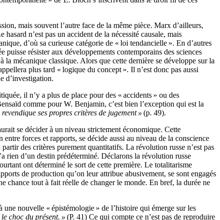
ression, mais souvent l’autre face de la même pièce. Marx d’ailleurs,
Le hasard n’est pas un accident de la nécessité causale, mais
anique, d’où sa curieuse catégorie de « loi tendancielle ». En d’autres
nsée puisse résister aux développements contemporains des sciences
à la mécanique classique. Alors que cette dernière se développe sur la
pellera plus tard « logique du concept ». Il n’est donc pas aussi
e d’investigation.
itiquée, il n’y a plus de place pour des « accidents » ou des
D. Bensaïd comme pour W. Benjamin, c’est bien l’exception qui est la
 revendique ses propres critères de jugement »
(p. 49).
aurait se décider à un niveau strictement économique. Cette
 entre forces et rapports, se décide aussi au niveau de la conscience
à partir des critères purement quantitatifs. La révolution russe n’est pas
n’a rien d’un destin prédéterminé. Déclarons la révolution russe
ourtant ont déterminé le sort de cette première. Le totalitarisme
rapports de production qu’on leur attribue abusivement, se sont engagés
ne chance tout à fait réelle de changer le monde. En bref, la durée ne
 à une nouvelle « épistémologie » de l’histoire qui émerge sur les
 le choc du présent. »
(P. 41) Ce qui compte ce n’est pas de reproduire