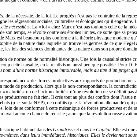
s, de la nécessité, de la loi. Le progrès n’est pas le contraire de la rég
gne les régressions sociales, culturelles et écologiques qu’il engendre. 
ette nécessité »
. La « loi » chez Marx n’est pas toujours celle de la méc
e son temps, se révolte contre ses étroites limites, de sorte que sa pe
ue de Marx est beaucoup plus conforme à la théorie physique moderne qu’
phie de la nature dans laquelle on trouve les germes de ce que Hegel ap
que, les lois des sciences dominantes de la nature dans son propre domain
tion de norme ou de normalité historique. Une fois la causalité stricte cr
ès coup cette causalité, en la relativisant aussi peu que possible. Pour 
u nom d’une norme historique introuvable, mais au titre d’un projet qui
orrespondance » des forces productives aux rapports de production ne s
un mode de production, alors que la non-correspondance, la contradiction
la « maturité » ou de l’ « immaturité » d’une révolution ne se définit pas 
productives ne fait rien. Il crée tout au plus des conflits dont l’issue 
ats (p. e. sur la NEP), de conflits (p. e. la révolution allemande) qui p
mes, loin de se conformer à cette mécanique de forces productives et de 
n’avait aucune chance de réussite ; alors que la révolution russe avait u
historique habituel dans les
Grundrisse
et dans
Le Capital
. Elle est due
les-mêmes, dans leurs immédiateté, historiques. Elles le deviennent sous