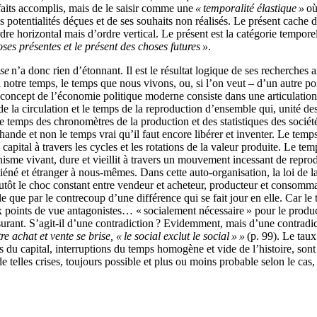
faits accomplis, mais de le saisir comme une
« temporalité élastique »
où
s potentialités déçues et de ses souhaits non réalisés. Le présent cache
rdre horizontal mais d’ordre vertical. Le présent est la catégorie tempor
ses présentes et le présent des choses futures »
.
se
n’a donc rien d’étonnant. Il est le résultat logique de ses recherches a
al notre temps, le temps que nous vivons, ou, si l’on veut – d’un autre 
 concept de l’économie politique moderne consiste dans une articulation
de la circulation et le temps de la reproduction d’ensemble qui, unité d
 le temps des chronomètres de la production et des statistiques des soci
chande et non le temps vrai qu’il faut encore libérer et inventer. Le temp
 capital à travers les cycles et les rotations de la valeur produite. Le t
anisme vivant, dure et vieillit à travers un mouvement incessant de repro
liéné et étranger à nous-mêmes. Dans cette auto-organisation, la loi de la
plutôt le choc constant entre vendeur et acheteur, producteur et consomma
 que par le contrecoup d’une différence qui se fait jour en elle. Car le 
 deux points de vue antagonistes… « socialement nécessaire » pour le p
surant. S’agit-il d’une contradiction ? Evidemment, mais d’une contradic
re achat et vente se brise, « le social exclut le social » »
(p. 99). Le taux 
ons du capital, interruptions du temps homogène et vide de l’histoire, so
 telles crises, toujours possible et plus ou moins probable selon le cas,