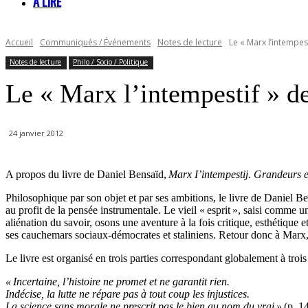
À LIRE
Accueil
Communiqués / Événements
Notes de lecture
Le « Marx l’intempes
Notes de lecture
Philo / Socio / Politique
Le « Marx l’intempestif » d
24 janvier 2012
A propos du livre de Daniel Bensaïd,
Marx I’intempestij. Grandeurs e
Philosophique par son objet et par ses ambitions, le livre de Daniel Ben
au profit de la pensée instrumentale. Le vieil « esprit », saisi comme 
aliénation du savoir, osons une aventure à la fois critique, esthétique
ses cauchemars sociaux-démocrates et staliniens. Retour donc à Marx, à
Le livre est organisé en trois parties correspondant globalement à tro
« Incertaine, l’histoire ne promet et ne garantit rien.
Indécise, la lutte ne répare pas à tout coup les injustices.
La science sans morale ne prescrit pas le bien au nom du vrai »
(p. 14