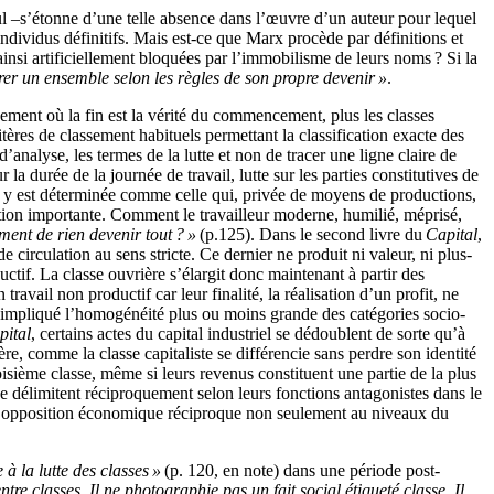
eul –s’étonne d’une telle absence dans l’œuvre d’un auteur pour lequel
 individus définitifs. Mais est-ce que Marx procède par définitions et
t ainsi artificiellement bloquées par l’immobilisme de leurs noms ? Si la
urer un ensemble selon les règles de son propre devenir »
.
vement où la fin est la vérité du commencement, plus les classes
itères de classement habituels permettant la classification exacte des
’analyse, les termes de la lutte et non de tracer une ligne claire de
r la durée de la journée de travail, lutte sur les parties constitutives de
rière y est déterminée comme celle qui, privée de moyens de productions,
tion importante. Comment le travailleur moderne, humilié, méprisé,
ent de rien devenir tout ? »
(p.125). Dans le second livre du
Capital
,
circulation au sens stricte. Ce dernier ne produit ni valeur, ni plus-
tif. La classe ouvrière s’élargit donc maintenant à partir des
ravail non productif car leur finalité, la réalisation d’un profit, ne
is impliqué l’homogénéité plus ou moins grande des catégories socio-
pital
, certains actes du capital industriel se dédoublent de sorte qu’à
ère, comme la classe capitaliste se différencie sans perdre son identité
roisième classe, même si leurs revenus constituent une partie de la plus
se délimitent réciproquement selon leurs fonctions antagonistes dans le
leurs opposition économique réciproque non seulement au niveaux du
 à la lutte des classes »
(p. 120, en note) dans une période post-
ntre classes. Il ne photographie pas un fait social étiqueté classe. Il