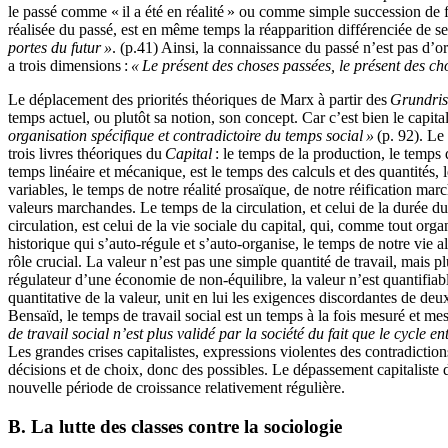
le passé comme « il a été en réalité » ou comme simple succession de 
réalisée du passé, est en même temps la réapparition différenciée de se
portes du futur »
. (p.41) Ainsi, la connaissance du passé n’est pas d’o
a trois dimensions :
« Le présent des choses passées, le présent des cho
Le déplacement des priorités théoriques de Marx à partir des
Grundris
temps actuel, ou plutôt sa notion, son concept. Car c’est bien le capit
organisation spécifique et contradictoire du temps social »
(p. 92). Le
trois livres théoriques du
Capital
: le temps de la production, le temps 
temps linéaire et mécanique, est le temps des calculs et des quantités,
variables, le temps de notre réalité prosaïque, de notre réification mar
valeurs marchandes. Le temps de la circulation, et celui de la durée du
circulation, est celui de la vie sociale du capital, qui, comme tout org
historique qui s’auto-régule et s’auto-organise, le temps de notre vie a
rôle crucial. La valeur n’est pas une simple quantité de travail, mais 
régulateur d’une économie de non-équilibre, la valeur n’est quantifiable
quantitative de la valeur, unit en lui les exigences discordantes de
Bensaïd, le temps de travail social est un temps à la fois mesuré et me
de travail social n’est plus validé par la société du fait que le cycle ent
Les grandes crises capitalistes, expressions violentes des contradicti
décisions et de choix, donc des possibles. Le dépassement capitaliste de
nouvelle période de croissance relativement régulière.
B. La lutte des classes contre la sociologie