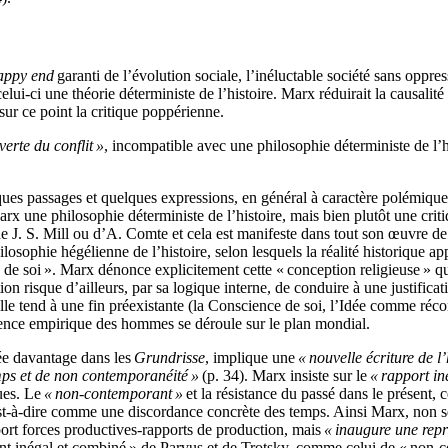
appy end
garanti de l’évolution sociale, l’inéluctable société sans oppress
lui-ci une théorie déterministe de l’histoire. Marx réduirait la causalité
sur ce point la critique poppérienne.
verte du conflit »
, incompatible avec une philosophie déterministe de l’
es passages et quelques expressions, en général à caractère polémique o
arx une philosophie déterministe de l’histoire, mais bien plutôt une crit
de J. S. Mill ou d’A. Comte et cela est manifeste dans tout son œuvre de
ilosophie hégélienne de l’histoire, selon lesquels la réalité historique 
ce de soi ». Marx dénonce explicitement cette « conception religieuse » 
on risque d’ailleurs, par sa logique interne, de conduire à une justificati
’elle tend à une fin préexistante (la Conscience de soi, l’Idée comme réco
stence empirique des hommes se déroule sur le plan mondial.
pée davantage dans les
Grundrisse
, implique une
« nouvelle écriture de l’
mps et de non contemporanéité »
(p. 34). Marx insiste sur le
« rapport in
ques. Le
« non-contemporant »
et la résistance du passé dans le présent,
’est-à-dire comme une discordance concrète des temps. Ainsi Marx, non 
pport forces productives-rapports de production, mais
« inaugure une repr
 inégal et combiné » de Parvus et de Trotsky, comme celui de « non-con