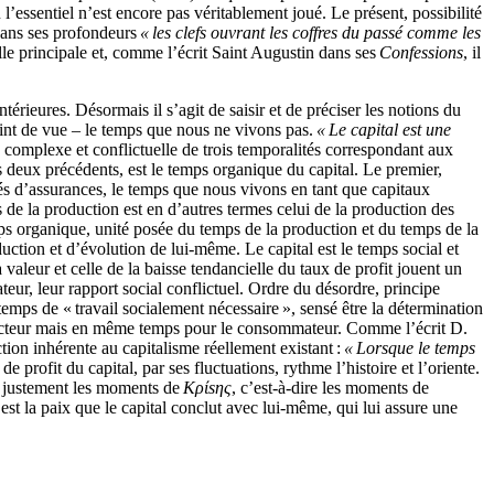
 l’essentiel n’est encore pas véritablement joué. Le présent, possibilité
 dans ses profondeurs
« les clefs ouvrant les coffres du passé comme les
elle principale et, comme l’écrit Saint Augustin dans ses
Confessions
, il
ntérieures. Désormais il s’agit de saisir et de préciser les notions du
point de vue – le temps que nous ne vivons pas.
« Le capital est une
 complexe et conflictuelle de trois temporalités correspondant aux
es deux précédents, est le temps organique du capital. Le premier,
étés d’assurances, le temps que nous vivons en tant que capitaux
s de la production est en d’autres termes celui de la production des
emps organique, unité posée du temps de la production et du temps de la
duction et d’évolution de lui-même. Le capital est le temps social et
 valeur et celle de la baisse tendancielle du taux de profit jouent un
teur, leur rapport social conflictuel. Ordre du désordre, principe
temps de « travail socialement nécessaire », sensé être la détermination
roducteur mais en même temps pour le consommateur. Comme l’écrit D.
tion inhérente au capitalisme réellement existant :
« Lorsque le temps
de profit du capital, par ses fluctuations, rythme l’histoire et l’oriente.
nt justement les moments de
Κρίsης
, c’est-à-dire les moments de
 est la paix que le capital conclut avec lui-même, qui lui assure une