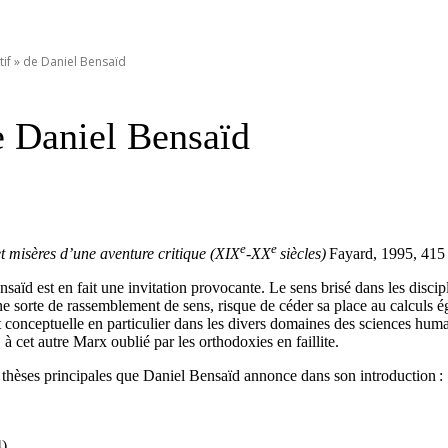
tif » de Daniel Bensaïd
e Daniel Bensaïd
e
e
t misères d’une aventure critique (XIX
-XX
siècles)
Fayard, 1995, 415
saïd est en fait une invitation provocante. Le sens brisé dans les discipl
une sorte de rassemblement de sens, risque de céder sa place au calculs é
 et conceptuelle en particulier dans les divers domaines des sciences huma
 cet autre Marx oublié par les orthodoxies en faillite.
is thèses principales que Daniel Bensaïd annonce dans son introduction :
).