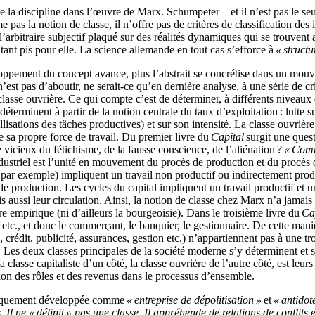
e la discipline dans l’œuvre de Marx. Schumpeter – et il n’est pas le s
e pas la notion de classe, il n’offre pas de critères de classification des
on l’arbitraire subjectif plaqué sur des réalités dynamiques qui se trouven
 tant pis pour elle. La science allemande en tout cas s’efforce à
« struct
eloppement du concept avance, plus l’abstrait se concrétise dans un mou
est pas d’aboutir, ne serait-ce qu’en dernière analyse, à une série de cr
 classe ouvrière. Ce qui compte c’est de déterminer, à différents niveaux d
e déterminent à partir de la notion centrale du taux d’exploitation : lutte su
rcellisations des tâches productives) et sur son intensité. La classe ouv
de sa propre force de travail. Du premier livre du
Capital
surgit une ques
le vicieux du fétichisme, de la fausse conscience, de l’aliénation ?
« Comm
dustriel est l’unité en mouvement du procès de production et du procès de 
 par exemple) impliquent un travail non productif ou indirectement produc
 production. Les cycles du capital impliquent un travail productif et un t
s aussi leur circulation. Ainsi, la notion de classe chez Marx n’a jama
 empirique (ni d’ailleurs la bourgeoisie). Dans le troisième livre du
Ca
 etc., et donc le commerçant, le banquier, le gestionnaire. De cette mani
 crédit, publicité, assurances, gestion etc.) n’appartiennent pas à une t
t. Les deux classes principales de la société moderne s’y déterminent et 
 classe capitaliste d’un côté, la classe ouvrière de l’autre côté, est 
tion des rôles et des revenus dans le processus d’ensemble.
storiquement développée comme
« entreprise de dépolitisation »
et
« antidote
 Il ne « définit » pas une classe. Il appréhende de relations de conflits e