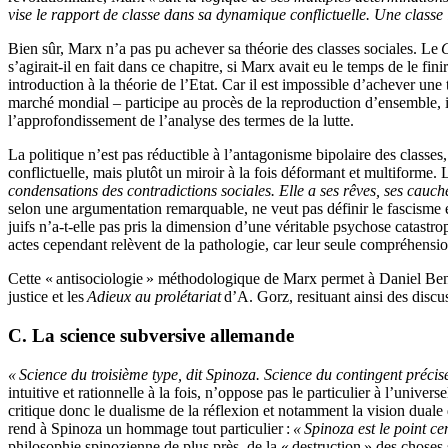
vise le rapport de classe dans sa dynamique conflictuelle. Une classe 
Bien sûr, Marx n’a pas pu achever sa théorie des classes sociales. Le
C
s’agirait-il en fait dans ce chapitre, si Marx avait eu le temps de le f
introduction à la théorie de l’Etat. Car il est impossible d’achever une 
marché mondial – participe au procès de la reproduction d’ensemble, il 
l’approfondissement de l’analyse des termes de la lutte.
La politique n’est pas réductible à l’antagonisme bipolaire des classes,
conflictuelle, mais plutôt un miroir à la fois déformant et multiforme.
condensations des contradictions sociales. Elle a ses rêves, ses cauch
selon une argumentation remarquable, ne veut pas définir le fascisme 
juifs n’a-t-elle pas pris la dimension d’une véritable psychose catastrop
actes cependant relèvent de la pathologie, car leur seule compréhensio
Cette « antisociologie » méthodologique de Marx permet à Daniel Bensa
justice et les
Adieux au prolétariat
d’A. Gorz, resituant ainsi des discus
C. La science subversive allemande
« Science du troisième type, dit Spinoza. Science du contingent préci
intuitive et rationnelle à la fois, n’oppose pas le particulier à l’univ
critique donc le dualisme de la réflexion et notamment la vision duale
rend à Spinoza un hommage tout particulier :
« Spinoza est le point c
philosophie spinozienne de plus près, de la « destruction » des choses s