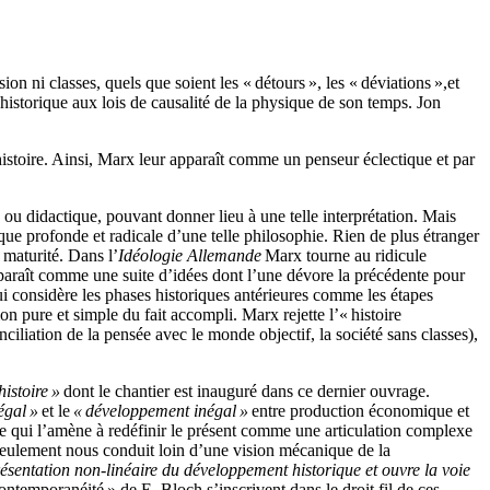
ion ni classes, quels que soient les « détours », les « déviations »,et
 historique aux lois de causalité de la physique de son temps. Jon
histoire. Ainsi, Marx leur apparaît comme un penseur éclectique et par
u didactique, pouvant donner lieu à une telle interprétation. Mais
ique profonde et radicale d’une telle philosophie. Rien de plus étranger
 maturité. Dans l’
Idéologie Allemande
Marx tourne au ridicule
apparaît comme une suite d’idées dont l’une dévore la précédente pour
qui considère les phases historiques antérieures comme les étapes
on pure et simple du fait accompli. Marx rejette l’« histoire
nciliation de la pensée avec le monde objectif, la société sans classes),
histoire »
dont le chantier est inauguré dans ce dernier ouvrage.
égal »
et le
« développement inégal »
entre production économique et
 ce qui l’amène à redéfinir le présent comme une articulation complexe
seulement nous conduit loin d’une vision mécanique de la
ésentation non-linéaire du développement historique et ouvre la voie
temporanéité » de E. Bloch s’inscrivent dans le droit fil de ces