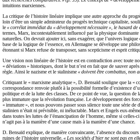
intuitions marxiennes.
La critique de l’histoire linéaire implique une autre approche du progrè
loin d’être un simple admirateur du progrès technique capitaliste, souli
le
« corrélat immédiat du « développement nécessaire », le hasard de c
termes, Marx, incontestablement influencé par la physique dominante d
naturelles. On devrait ajouter ici, sans exagérer, que l’univers logiq
base de la logique de l’essence, en Allemagne se développe une philoso
étonnant si Marx refuse de transposer, sans scepticisme et esprit criti
Une vision non linéaire de l’histoire est en contradiction avec toute no
« déviations » historiques, dont le but n’est en fait que de sauver apr
règle. Ainsi le nazisme et le stalinisme
« doivent être combattus, non a
Critiquant le « marxisme analytique », D. Bensaïd souligne que la « c
correspondance renvoie plutôt à la possibilité formelle d’existence d’
politique et de la lutte des classes. De ce point de vue, la question de 
plus immature que la révolution française. Le développement des forces 
« immature », et nous pouvons passer sous silence toute une série de déb
stalinien n’était ni prévisible, ni inéluctable. Marx et Engels eux-mê
dans toutes les luttes de l’émancipation de l’homme, même si celles-ci 
n’agit pas à la manière d’une cause mais à la manière d’une chance.
D. Bensaïd explique, de manière convaincante, l’absence du discours 
ruines de l’histoire universelle.
« Les sociétés d’hier ne sont pas en el