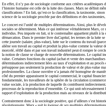
En effet, il n’y pas de sociologie conforme aux critères académiques d
l’histoire humaine est celle de la lutte des classes. Marx ne définit mêm
classifications ? En fait, qu’est-ce la classification, la taxinomie, sin
science de la sociologie procède par des définitions et des taxinomies,
Le concret est l’unité de multiples déterminations. Ainsi, plus le dév
sociales se déterminent. Mais ce qui intéresse véritablement Marx, ce n’
individus. Peu importe en fait, si le contremaître appartient plutôt à la
démarcation. Dans le premier livre du
Capital
, les termes de la lutte s
cette journée (salaire, plus-value), lutte sur le contenu du travail (pa
aliène son travail au capital et produit la plus-value comme la valeur 
morcelé, réifié dans et par son travail industriel peut-il rompre le cerc
la notion de classe se charge de nouvelle déterminations. Le capital in
value. Certaines fonctions du capital (achat et vente des marchandises
déterminations indirectement liées au taux d’exploitation et au procès de
présuppose pas seulement la production de valeur et de plus-value mai
profesionnelles. La classe ouvrière n’a jamais été homogène de manière
côté du premier apparaissent le capital commercial, le capital financier
fondamentale, les travailleurs de la sphère de la circulation (commerce,
value sociale, à la production de laquelle ils contribuent indirectemen
processus de la reproduction d’ensemble. Ce qui unit nécessairement la
rapport d’exploitation de la production mais au niveaux de la distribu
Contrairement donc à la sociologie positive, qui d’ailleurs s’est hi
révolutionnaire, Marx
« suit la logique de ses multiples déterminations.