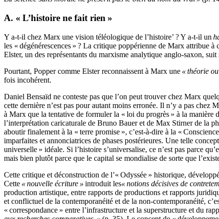
A. « L’histoire ne fait rien »
Y a-t-il chez Marx une vision téléologique de l’histoire’ ? Y a-t-il un
h
les « dégénérescences » ? La critique poppérienne de Marx attribue à ce
Elster, un des représentants du marxisme analytique anglo-saxon, suit 
Pourtant, Popper comme Elster reconnaissent à Marx une
« théorie ou
fois incohérent.
Daniel Bensaïd ne conteste pas que l’on peut trouver chez Marx quelqu
cette dernière n’est pas pour autant moins erronée. Il n’y a pas chez M
à Marx que la tentative de formuler la « loi du progrès » à la manière 
l’interprétation caricaturale de Bruno Bauer et de Max Stirner de la ph
aboutir finalement à la « terre promise », c’est-à-dire à la « Conscien
imparfaites et annonciatrices de phases postérieures. Une telle concepti
universelle » idéale. Si l’histoire s’universalise, ce n’est pas parce qu
mais bien plutôt parce que le capital se mondialise de sorte que l’exi
Cette critique et déconstruction de l’« Odyssée » historique, dévelop
Cette
« nouvelle écriture »
introduit les
« notions décisives de contrete
production artistique, entre rapports de productions et rapports juridi
et conflictuel de la contemporanéité et de la non-contemporanéité, c
« correspondance » entre l’infrastructure et la superstructure et du ra
aux recherches comparatives. »
(p. 35). Le concept de « développement