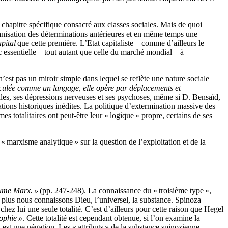
 chapitre spécifique consacré aux classes sociales. Mais de quoi
organisation des déterminations antérieures et en même temps une
pital
que cette première. L’Etat capitaliste – comme d’ailleurs le
c essentielle – tout autant que celle du marché mondial – à
n’est pas un miroir simple dans lequel se reflète une nature sociale
iculée comme un langage, elle opère par déplacements et
ales, ses dépressions nerveuses et ses psychoses, même si D. Bensaïd,
tions historiques inédites. La politique d’extermination massive des
es totalitaires ont peut-être leur « logique » propre, certains de ses
marxisme analytique » sur la question de l’exploitation et de la
sume Marx. »
(pp. 247-248). La connaissance du « troisième type »,
es, plus nous connaissons Dieu, l’universel, la substance. Spinoza
ez lui une seule totalité. C’est d’ailleurs pour cette raison que Hegel
sophie »
. Cette totalité est cependant obtenue, si l’on examine la
, est une négation. Les « attributs » de la substance spinozienne,