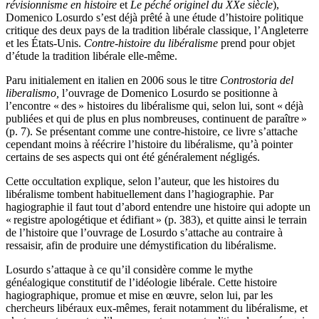
révisionnisme en histoire
et
Le péché originel du XXe siècle
),
Domenico Losurdo s’est déjà prêté à une étude d’histoire politique
critique des deux pays de la tradition libérale classique, l’Angleterre
et les États-Unis.
Contre-histoire du libéralisme
prend pour objet
d’étude la tradition libérale elle-même.
Paru initialement en italien en 2006 sous le titre
Controstoria del
liberalismo,
l’ouvrage de Domenico Losurdo se positionne à
l’encontre « des » histoires du libéralisme qui, selon lui, sont « déjà
publiées et qui de plus en plus nombreuses, continuent de paraître »
(p. 7). Se présentant comme une contre-histoire, ce livre s’attache
cependant moins à réécrire l’histoire du libéralisme, qu’à pointer
certains de ses aspects qui ont été généralement négligés.
Cette occultation explique, selon l’auteur, que les histoires du
libéralisme tombent habituellement dans l’hagiographie. Par
hagiographie il faut tout d’abord entendre une histoire qui adopte un
« registre apologétique et édifiant » (p. 383), et quitte ainsi le terrain
de l’histoire que l’ouvrage de Losurdo s’attache au contraire à
ressaisir, afin de produire une démystification du libéralisme.
Losurdo s’attaque à ce qu’il considère comme le mythe
généalogique constitutif de l’idéologie libérale. Cette histoire
hagiographique, promue et mise en œuvre, selon lui, par les
chercheurs libéraux eux-mêmes, ferait notamment du libéralisme, et