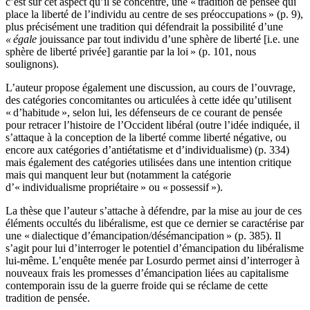
c’est sur cet aspect qu’il se concentre, une « tradition de pensée qui
place la liberté de l’individu au centre de ses préoccupations » (p. 9),
plus précisément une tradition qui défendrait la possibilité d’une
« égale
jouissance par tout individu d’une sphère de liberté [i.e. une
sphère de liberté privée] garantie par la loi » (p. 101, nous
soulignons).
L’auteur propose également une discussion, au cours de l’ouvrage,
des catégories concomitantes ou articulées à cette idée qu’utilisent
« d’habitude », selon lui, les défenseurs de ce courant de pensée
pour retracer l’histoire de l’Occident libéral (outre l’idée indiquée, il
s’attaque à la conception de la liberté comme liberté négative, ou
encore aux catégories d’antiétatisme et d’individualisme) (p. 334)
mais également des catégories utilisées dans une intention critique
mais qui manquent leur but (notamment la catégorie
d’« individualisme propriétaire » ou « possessif »).
La thèse que l’auteur s’attache à défendre, par la mise au jour de ces
éléments occultés du libéralisme, est que ce dernier se caractérise par
une « dialectique d’émancipation/désémancipation » (p. 385). Il
s’agit pour lui d’interroger le potentiel d’émancipation du libéralisme
lui-même. L’enquête menée par Losurdo permet ainsi d’interroger à
nouveaux frais les promesses d’émancipation liées au capitalisme
contemporain issu de la guerre froide qui se réclame de cette
tradition de pensée.