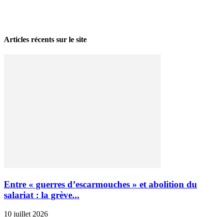
La grève politique et sociale – No 35, printemps 2026
28 avril 2026
Articles récents sur le site
Entre « guerres d’escarmouches » et abolition du
salariat : la grève...
10 juillet 2026