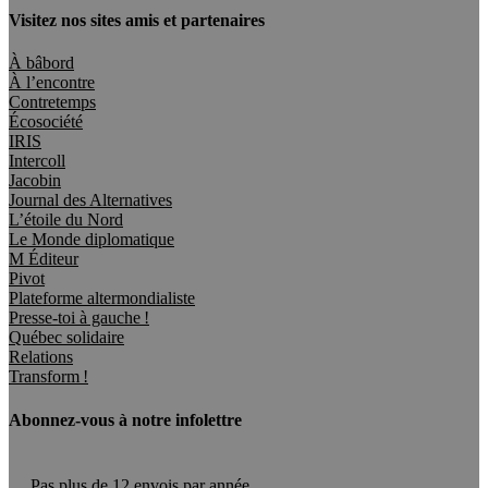
Visitez nos sites amis et partenaires
À bâbord
À l’encontre
Contretemps
Écosociété
IRIS
Intercoll
Jacobin
Journal des Alternatives
L’étoile du Nord
Le Monde diplomatique
M Éditeur
Pivot
Plateforme altermondialiste
Presse-toi à gauche !
Québec solidaire
Relations
Transform !
Abonnez-vous à notre infolettre
Pas plus de 12 envois par année.