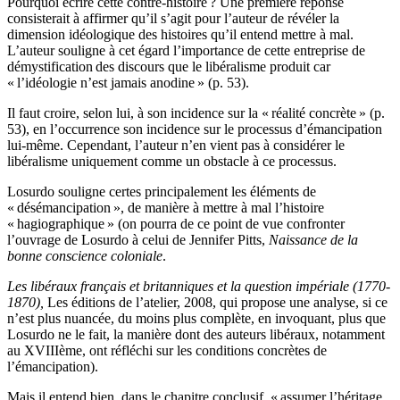
Pourquoi écrire cette contre-histoire ? Une première réponse
consisterait à affirmer qu’il s’agit pour l’auteur de révéler la
dimension idéologique des histoires qu’il entend mettre à mal.
L’auteur souligne à cet égard l’importance de cette entreprise de
démystification des discours que le libéralisme produit car
« l’idéologie n’est jamais anodine » (p. 53).
Il faut croire, selon lui, à son incidence sur la « réalité concrète » (p.
53), en l’occurrence son incidence sur le processus d’émancipation
lui-même. Cependant, l’auteur n’en vient pas à considérer le
libéralisme uniquement comme un obstacle à ce processus.
Losurdo souligne certes principalement les éléments de
« désémancipation », de manière à mettre à mal l’histoire
« hagiographique » (on pourra de ce point de vue confronter
l’ouvrage de Losurdo à celui de Jennifer Pitts,
Naissance de la
bonne conscience coloniale
.
Les libéraux français et britanniques et la question impériale (1770-
1870),
Les éditions de l’atelier, 2008, qui propose une analyse, si ce
n’est plus nuancée, du moins plus complète, en invoquant, plus que
Losurdo ne le fait, la manière dont des auteurs libéraux, notamment
au XVIIIème, ont réfléchi sur les conditions concrètes de
l’émancipation).
Mais il entend bien, dans le chapitre conclusif, « assumer l’héritage