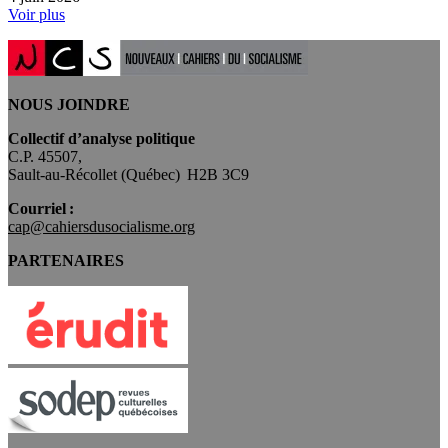
Voir plus
NOUS JOINDRE
Collectif d’analyse politique
C.P. 45507,
Sault-au-Récollet (Québec) H2B 3C9
Courriel :
cap@cahiersdusocialisme.org
PARTENAIRES