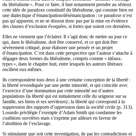
du libéralisme ». Pour ce faire, il faut notamment prendre au sérieux
cette idée de paradoxe constitutif du libéralisme, qui consiste bien en
une dialectique d’émancipation/désémancipation : ce paradoxe n’est
pas qu’apparent, et ne se dissout donc pas par la mise en évidence
des clauses d’exclusion évoquées, si fortes que soient ces dernières.
Elles ne viennent que l’éclairer. Il s’agit donc de mettre au jour ce
qui, dans le libéralisme, doit être conservé, et ce qui doit être
sévèrement critiqué, pour élaborer une pensée et un projet
d’émancipation. C’est dans cette perspective que l’auteur s’attache à
dégager deux formes du libéralisme, compris comme « idéaux-
types », dans le chapitre huit, entre lesquels les auteurs libéraux
oscillent eux-mêmes.
Ils correspondent tous deux à une certaine conception de la liberté :
la liberté revendiquée par une petite minorité, et qui coïncide avec
l’exercice d’une domination par cette minorité sur d’autres
populations (la liberté qui est initialement celle du seigneur sur sa
famille, ses biens et ses serviteurs) ; la liberté qui correspond à la
suppression des rapports d’oppression dans la société civile (p. 313).
Losurdo privilégie l’exemple d’Adam Smith qui condamne les
coalitions ouvrières mais s’exprime par ailleurs en faveur de
l’abolition de l’esclavage.
Si stimulante que soit cette investigation, de par les contradictions et