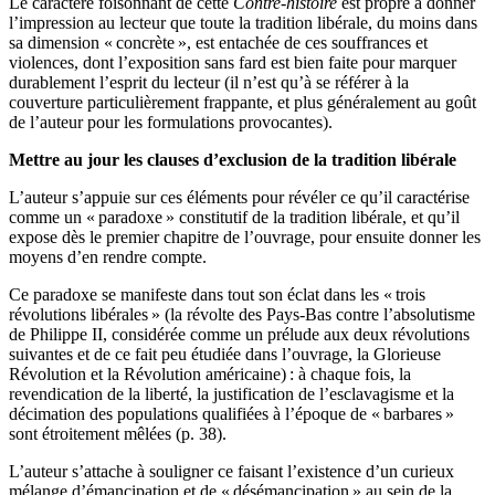
Le caractère foisonnant de cette
Contre-histoire
est propre à donner
l’impression au lecteur que toute la tradition libérale, du moins dans
sa dimension « concrète », est entachée de ces souffrances et
violences, dont l’exposition sans fard est bien faite pour marquer
durablement l’esprit du lecteur (il n’est qu’à se référer à la
couverture particulièrement frappante, et plus généralement au goût
de l’auteur pour les formulations provocantes).
Mettre au jour les clauses d’exclusion de la tradition libérale
L’auteur s’appuie sur ces éléments pour révéler ce qu’il caractérise
comme un « paradoxe » constitutif de la tradition libérale, et qu’il
expose dès le premier chapitre de l’ouvrage, pour ensuite donner les
moyens d’en rendre compte.
Ce paradoxe se manifeste dans tout son éclat dans les « trois
révolutions libérales » (la révolte des Pays-Bas contre l’absolutisme
de Philippe II, considérée comme un prélude aux deux révolutions
suivantes et de ce fait peu étudiée dans l’ouvrage, la Glorieuse
Révolution et la Révolution américaine) : à chaque fois, la
revendication de la liberté, la justification de l’esclavagisme et la
décimation des populations qualifiées à l’époque de « barbares »
sont étroitement mêlées (p. 38).
L’auteur s’attache à souligner ce faisant l’existence d’un curieux
mélange d’émancipation et de « désémancipation » au sein de la