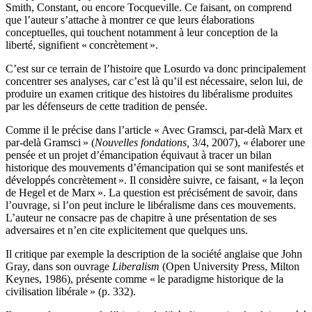
Smith, Constant, ou encore Tocqueville. Ce faisant, on comprend
que l’auteur s’attache à montrer ce que leurs élaborations
conceptuelles, qui touchent notamment à leur conception de la
liberté, signifient « concrètement ».
C’est sur ce terrain de l’histoire que Losurdo va donc principalement
concentrer ses analyses, car c’est là qu’il est nécessaire, selon lui, de
produire un examen critique des histoires du libéralisme produites
par les défenseurs de cette tradition de pensée.
Comme il le précise dans l’article « Avec Gramsci, par-delà Marx et
par-delà Gramsci » (
Nouvelles fondations,
3/4, 2007), « élaborer une
pensée et un projet d’émancipation équivaut à tracer un bilan
historique des mouvements d’émancipation qui se sont manifestés et
développés concrètement ». Il considère suivre, ce faisant, « la leçon
de Hegel et de Marx ». La question est précisément de savoir, dans
l’ouvrage, si l’on peut inclure le libéralisme dans ces mouvements.
L’auteur ne consacre pas de chapitre à une présentation de ses
adversaires et n’en cite explicitement que quelques uns.
Il critique par exemple la description de la société anglaise que John
Gray, dans son ouvrage
Liberalism
(Open University Press, Milton
Keynes, 1986), présente comme « le paradigme historique de la
civilisation libérale » (p. 332).