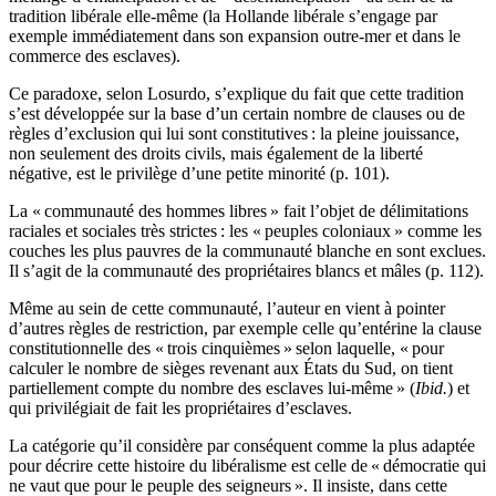
tradition libérale elle-même (la Hollande libérale s’engage par
exemple immédiatement dans son expansion outre-mer et dans le
commerce des esclaves).
Ce paradoxe, selon Losurdo, s’explique du fait que cette tradition
s’est développée sur la base d’un certain nombre de clauses ou de
règles d’exclusion qui lui sont constitutives : la pleine jouissance,
non seulement des droits civils, mais également de la liberté
négative, est le privilège d’une petite minorité (p. 101).
La « communauté des hommes libres » fait l’objet de délimitations
raciales et sociales très strictes : les « peuples coloniaux » comme les
couches les plus pauvres de la communauté blanche en sont exclues.
Il s’agit de la communauté des propriétaires blancs et mâles (p. 112).
Même au sein de cette communauté, l’auteur en vient à pointer
d’autres règles de restriction, par exemple celle qu’entérine la clause
constitutionnelle des « trois cinquièmes » selon laquelle, « pour
calculer le nombre de sièges revenant aux États du Sud, on tient
partiellement compte du nombre des esclaves lui-même » (
Ibid.
) et
qui privilégiait de fait les propriétaires d’esclaves.
La catégorie qu’il considère par conséquent comme la plus adaptée
pour décrire cette histoire du libéralisme est celle de « démocratie qui
ne vaut que pour le peuple des seigneurs ». Il insiste, dans cette