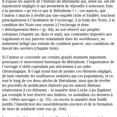
Il expose les aspects de l’histoire du libéralisme qui, selon lui, ont été
injustement négligés et qui permettent de répondre à nouveaux frais
à la question « qu’est-ce que le libéralisme ? » : ces aspects, que
l’auteur s’attache à révéler par une enquête riche et fouillée, touchent
principalement à l’institution de l’esclavage, à la traite des Noirs, à la
condition des Noirs non soumis à l’esclavage et donc
« théoriquement libres » (p. 64), au sort réservé aux peuples
coloniaux (chapitre un, deux et sept), aux contraintes imposées aux
vagabonds et aux pauvres notamment dans les
workhouses,
au
traitement infligé aux enfants de condition pauvre, aux conditions de
travail des ouvriers (chapitre trois).
Si l’auteur se concentre sur certains grands moments importants
ponctuant ce mouvement historique du libéralisme, l’organisation de
l’ouvrage n’obéit cependant pas strictement à un ordre
chronologique. Il s’agit avant tout de pointer ces éléments négligés,
de faire entendre les souffrances endurées par ces populations, et ce,
tout le long de ces deux siècles de libéralisme, ainsi que de révéler
les procédés de justification élaborés par les auteurs libéraux
relativement à ces éléments – la manière dont Locke a pu légitimer
par exemple le sort réservé aux Indiens, en assimilant ces derniers à
des « bêtes sauvages » (p. 35) ; ou encore la manière dont Smith
justifie l’interdiction des rassemblements ouvriers et de la formation
de liens de solidarité entre eux (p. 104).