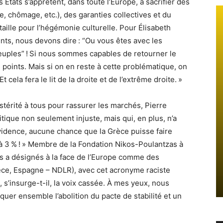
 États s’apprêtent, dans toute l’Europe, à sacrifier des
te, chômage, etc.), des garanties collectives et du
taille pour l’hégémonie culturelle. Pour Élisabeth
ts, nous devons dire : “Ou vous êtes avec les
euples” ! Si nous sommes capables de retourner le
 points. Mais si on en reste à cette problématique, on
 cela fera le lit de la droite et de l’extrême droite. »
stérité à tous pour rassurer les marchés, Pierre
tique non seulement injuste, mais qui, en plus, n’a
’évidence, aucune chance que la Grèce puisse faire
3 à 3 % ! » Membre de la Fondation Nikos-Poulantzas à
s a désignés à la face de l’Europe comme des
rèce, Espagne – NDLR), avec cet acronyme raciste
s’insurge-t-il, la voix cassée. À mes yeux, nous
uer ensemble l’abolition du pacte de stabilité et un