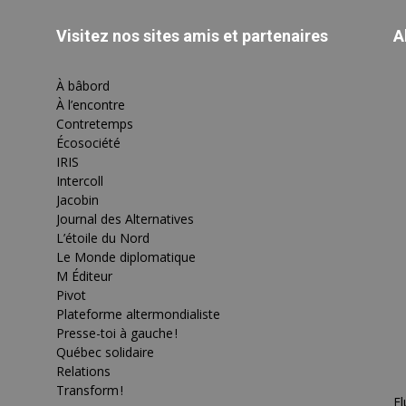
Visitez nos sites amis et partenaires
A
À bâbord
À l’encontre
Contretemps
Écosociété
IRIS
Intercoll
Jacobin
Journal des Alternatives
L’étoile du Nord
Le Monde diplomatique
M Éditeur
Pivot
Plateforme altermondialiste
Presse-toi à gauche !
Québec solidaire
Relations
Transform !
Fl