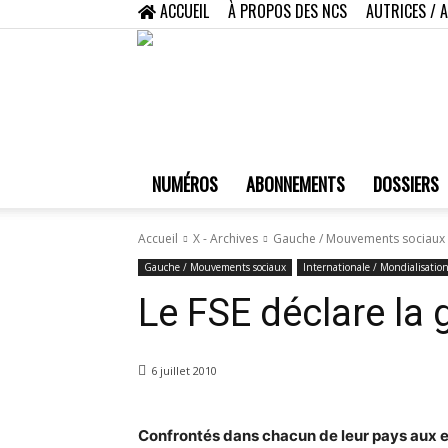
ACCUEIL
À PROPOS DES NCS
AUTRICES / 
NUMÉROS
ABONNEMENTS
DOSSIERS
Accueil
X - Archives
Gauche / Mouvements sociaux
Gauche / Mouvements sociaux
Internationale / Mondialisatio
Le FSE déclare la g
6 juillet 2010
Confrontés dans chacun de leur pays aux eff