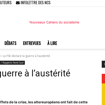
AUTEURS
INFOLETTRE DES NCS
DÉBATS
ENTREVUES
À LIRE
Nouveaux
Le FSE déclare la guerre à l’austérité
n / Rapports Nord-Sud
uerre à l’austérité
Cahiers
ets de la crise, les altereuropéens ont fait de cette