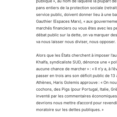
publique », au nom de laquelle la plupart des
pans entiers de la protection sociale (retrai
service public, doivent donner lieu à une ba
Gauthier (Espaces Marx), « aux gouvernemen
marchés financiers ou vous êtes avec les p
débat public sur la dette, on va marquer des
va nous laisser nous diviser, nous opposer. Et
Alors que les États cherchent à imposer l’au
Khalfa, syndicaliste SUD, dénonce une « poli
aucune chance de marcher » : « Il n’y a, à l
passer en trois ans son déficit public de 1
Athènes, Haris Golemis approuve : « On nou
cochons, des Pigs (pour Portugal, Italie, G
inventé par les commentaires économiques, 
devrions nous mettre d’accord pour revendiq
moratoire sur les dettes publiques. »