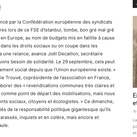
!
 lancé par la Confédération européenne des syndicats
res lors de ce FSE d’Istanbul, tombe, bon gré mal gré
ut en Europe, au nom de budgets mis en faillite à cause
le dans les droits sociaux ou on coupe dans les
ura une relance, avance Joël Decaillon, secrétaire
avons besoin de solidarité. Le 29 septembre, cela peut
blement social depuis que l’Union européenne existe. »
ie Trouvé, coprésidente de l’association en France,
aborer des « revendications communes très claires et
ile comme point de départ des mobilisations, mais nous
E
ents sociaux, citoyens et écologistes. » Ce dimanche,
e
stés de la responsabilité politique gigantesque qu’ils
10
rassés, inquiets et en colère, mais encore et
La
aule.
po
et