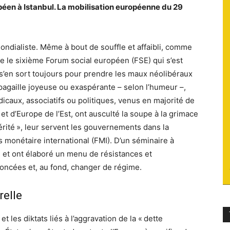
éen à Istanbul. La mobilisation européenne du 29
du
ndialiste. Même à bout de souffle et affaibli, comme
le le sixième Forum social européen (FSE) qui s’est
 s’en sort toujours pour prendre les maux néolibéraux
socialisme
 pagaille joyeuse ou exaspérante – selon l’humeur –,
dicaux, associatifs ou politiques, venus en majorité de
t d’Europe de l’Est, ont ausculté la soupe à la grimace
érité », leur servent les gouvernements dans la
 monétaire international (FMI). D’un séminaire à
, et ont élaboré un menu de résistances et
noncées et, au fond, changer de régime.
relle
 et les diktats liés à l’aggravation de la « dette