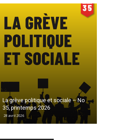
Le droit au log
La grève politique et sociale – No
démarchandisa
35, printemps 2026
automne 2025
28 avril 2026
17 décembre 2025