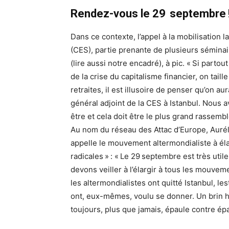
Rendez-vous le 29 septembre
Dans ce contexte, l’appel à la mobilisation
(CES), partie prenante de plusieurs séminai
(lire aussi notre encadré), à pic. « Si parto
de la crise du capitalisme financier, on tail
retraites, il est illusoire de penser qu’on a
général adjoint de la CES à Istanbul. Nous 
être et cela doit être le plus grand rassem
Au nom du réseau des Attac d’Europe, Aurél
appelle le mouvement altermondialiste à él
radicales » : « Le 29 septembre est très ut
devons veiller à l’élargir à tous les mouvem
les altermondialistes ont quitté Istanbul, le
ont, eux-mêmes, voulu se donner. Un brin ha
toujours, plus que jamais, épaule contre ép