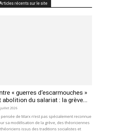
Articles récents sur le site
ntre « guerres d’escarmouches »
t abolition du salariat : la grève...
 juillet 2026
 pensée de Marx n’est pas spécialement reconnue
ur sa modélisation de la grève, des théoriciennes
 théoriciens issus des traditions socialistes et