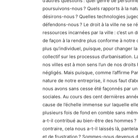
d’autres questions : quel genre de personne
poursuivons-nous ? Quels rapports à la nat
désirons-nous ? Quelles technologies juge
défendons-nous ? Le droit à la ville ne se r
ressources incarnées par la ville : c’est u
de façon à la rendre plus conforme à notre dé
plus qu’individuel, puisque, pour changer la
collectif sur les processus d’urbanisation. L
nos villes est à mon sens l’un de nos droits
négligés. Mais puisque, comme l’affirme Par
nature de notre entreprise, il nous faut d’abo
nous avons sans cesse été façonnés par un
sociales. Au cours des cent dernières année
cause de l’échelle immense sur laquelle el
plusieurs fois de fond en comble sans mêm
a-t-il contribué au bien-être des hommes ? C
contraire, cela nous a-t-il laissés là, pante
et de frustration ? Sommes-nous devenus d