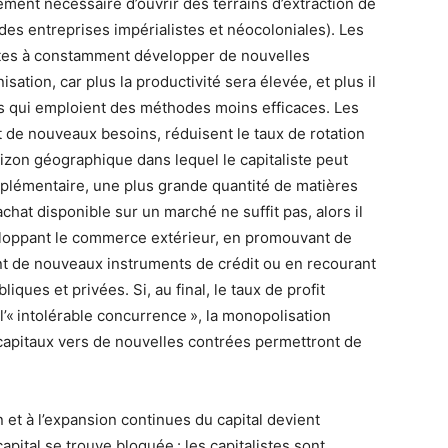
ement nécessaire d’ouvrir des terrains d’extraction de
 des entreprises impérialistes et néocoloniales). Les
istes à constamment développer de nouvelles
ation, car plus la productivité sera élevée, et plus il
ts qui emploient des méthodes moins efficaces. Les
 de nouveaux besoins, réduisent le taux de rotation
orizon géographique dans lequel le capitaliste peut
plémentaire, une plus grande quantité de matières
achat disponible sur un marché ne suffit pas, alors il
loppant le commerce extérieur, en promouvant de
ant de nouveaux instruments de crédit ou en recourant
ques et privées. Si, au final, le taux de profit
l’« intolérable concurrence », la monopolisation
e capitaux vers de nouvelles contrées permettront de
n et à l’expansion continues du capital devient
apital se trouve bloquée : les capitalistes sont