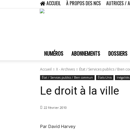
ACCUEIL
À PROPOS DES NCS
AUTRICES / 
NUMÉROS
ABONNEMENTS
DOSSIERS
Accueil
X - Archives
État / Services publics / Bien
État / Services publics / Bien commun
États-Unis
Inégalités
Le droit à la ville
22 février 2010
Par David Harvey