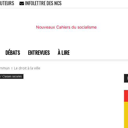
AUTEURS
INFOLETTRE DES NCS
DÉBATS
ENTREVUES
À LIRE
Nouveaux
 commun
Le droit à la ville
 / Classes sociales
Cahiers