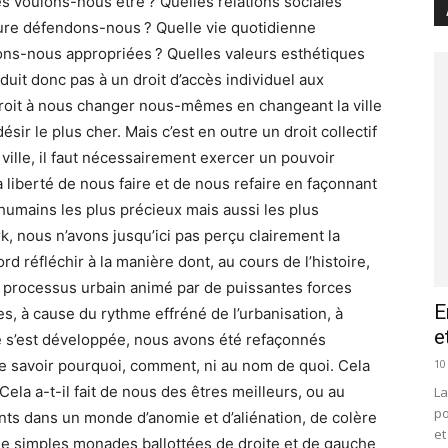
s voulons-nous être ? Quelles relations sociales
ure défendons-nous ? Quelle vie quotidienne
ons-nous appropriées ? Quelles valeurs esthétiques
éduit donc pas à un droit d’accès individuel aux
n droit à nous changer nous-mêmes en changeant la ville
sir le plus cher. Mais c’est en outre un droit collectif
 ville, il faut nécessairement exercer un pouvoir
a liberté de nous faire et de nous refaire en façonnant
 humains les plus précieux mais aussi les plus
k, nous n’avons jusqu’ici pas perçu clairement la
rd réfléchir à la manière dont, au cours de l’histoire,
 processus urbain animé par de puissantes forces
E
s, à cause du rythme effréné de l’urbanisation, à
e
le s’est développée, nous avons été refaçonnés
10
e savoir pourquoi, comment, ni au nom de quoi. Cela
ela a-t-il fait de nous des êtres meilleurs, ou au
La
po
lants dans un monde d’anomie et d’aliénation, de colère
et
e simples monades ballottées de droite et de gauche