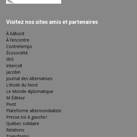
Visitez nos sites amis et partenaires
À bâbord
À l’encontre
Contretemps
Écosociété
IRIS
Intercoll
Jacobin
Journal des Alternatives
L’étoile du Nord
Le Monde diplomatique
M Éditeur
Pivot
Plateforme altermondialiste
Presse-toi à gauche !
Québec solidaire
Relations
Transform !