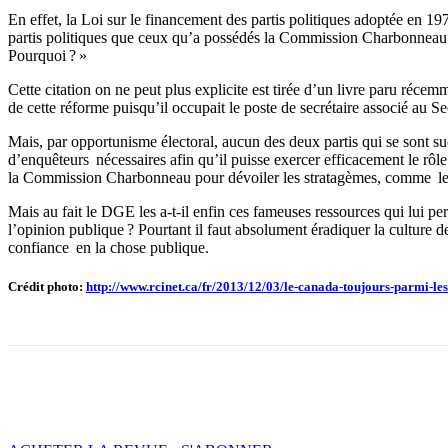
En effet, la Loi sur le financement des partis politiques adoptée en 
partis politiques que ceux qu’a possédés la Commission Charbonneau. To
Pourquoi ? »
Cette citation on ne peut plus explicite est tirée d’un livre paru récem
de cette réforme puisqu’il occupait le poste de secrétaire associé au Sec
Mais, par opportunisme électoral, aucun des deux partis qui se sont 
d’enquêteurs nécessaires afin qu’il puisse exercer efficacement le rôle 
la Commission Charbonneau pour dévoiler les stratagèmes, comme le r
Mais au fait le DGE les a-t-il enfin ces fameuses ressources qui lui pe
l’opinion publique ? Pourtant il faut absolument éradiquer la culture d
confiance en la chose publique.
Crédit photo:
http://www.rcinet.ca/fr/2013/12/03/le-canada-toujours-parmi-l
Facebook
X
Email
Imprimer