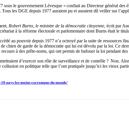
1977 sous le gouvernement Lévesque « confiait au Directeur général des 
us les DGE depuis 1977 auraient pu et auraient dû veiller sur l’applicat
ment,
Robert Burns, le ministre de la démocratie citoyenne
, écrit par An
rétariat à la réforme électorale et parlementaire dont Burns était le titula
succédé au pouvoir depuis 1977 n’a octroyé par la suite de ressources 
de chien de garde de la démocratie qui lui est dévolu par la loi. Ce derni
ecours à des prête-noms, qui ont permis de bafouer la loi pendant des
rmettraient d’exercer son rôle de surveillance et de contrôle ? Non. Alo
e collusion en politique telle que l’ont pratiquée jusqu’ici les vieux pa
es-10-pays-les-moins-corrompus-du-monde/