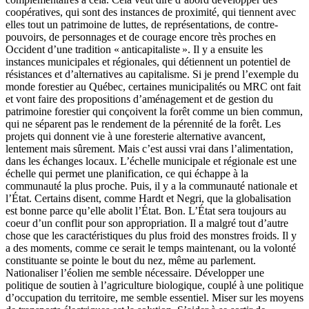
coopératives, qui sont des instances de proximité, qui tiennent avec
elles tout un patrimoine de luttes, de représentations, de contre-
pouvoirs, de personnages et de courage encore très proches en
Occident d’une tradition « anticapitaliste ». Il y a ensuite les
instances municipales et régionales, qui détiennent un potentiel de
résistances et d’alternatives au capitalisme. Si je prend l’exemple du
monde forestier au Québec, certaines municipalités ou MRC ont fait
et vont faire des propositions d’aménagement et de gestion du
patrimoine forestier qui conçoivent la forêt comme un bien commun,
qui ne séparent pas le rendement de la pérennité de la forêt. Les
projets qui donnent vie à une foresterie alternative avancent,
lentement mais sûrement. Mais c’est aussi vrai dans l’alimentation,
dans les échanges locaux. L’échelle municipale et régionale est une
échelle qui permet une planification, ce qui échappe à la
communauté la plus proche. Puis, il y a la communauté nationale et
l’État. Certains disent, comme Hardt et Negri, que la globalisation
est bonne parce qu’elle abolit l’État. Bon. L’État sera toujours au
coeur d’un conflit pour son appropriation. Il a malgré tout d’autre
chose que les caractéristiques du plus froid des monstres froids. Il y
a des moments, comme ce serait le temps maintenant, ou la volonté
constituante se pointe le bout du nez, même au parlement.
Nationaliser l’éolien me semble nécessaire. Développer une
politique de soutien à l’agriculture biologique, couplé à une politique
d’occupation du territoire, me semble essentiel. Miser sur les moyens