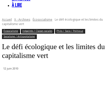
À LIRE
Accueil
X - Archives
Écosocialisme
Le défi écologique et les limites du
capitalisme vert
Écosocialisme
Inégalités / Classes sociales
Philo / Socio / Politique
Socialisme / Anticapitalisme
Le défi écologique et les limites du
capitalisme vert
12 juin 2010