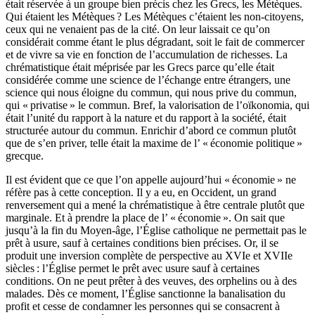
était réservée à un groupe bien précis chez les Grecs, les Métèques.
Qui étaient les Métèques ? Les Métèques c’étaient les non-citoyens,
ceux qui ne venaient pas de la cité. On leur laissait ce qu’on
considérait comme étant le plus dégradant, soit le fait de commercer
et de vivre sa vie en fonction de l’accumulation de richesses. La
chrématistique était méprisée par les Grecs parce qu’elle était
considérée comme une science de l’échange entre étrangers, une
science qui nous éloigne du commun, qui nous prive du commun,
qui « privatise » le commun. Bref, la valorisation de l’oïkonomia, qui
était l’unité du rapport à la nature et du rapport à la société, était
structurée autour du commun. Enrichir d’abord ce commun plutôt
que de s’en priver, telle était la maxime de l’ « économie politique »
grecque.
Il est évident que ce que l’on appelle aujourd’hui « économie » ne
réfère pas à cette conception. Il y a eu, en Occident, un grand
renversement qui a mené la chrématistique à être centrale plutôt que
marginale. Et à prendre la place de l’ « économie ». On sait que
jusqu’à la fin du Moyen-âge, l’Église catholique ne permettait pas le
prêt à usure, sauf à certaines conditions bien précises. Or, il se
produit une inversion complète de perspective au XVIe et XVIIe
siècles : l’Église permet le prêt avec usure sauf à certaines
conditions. On ne peut prêter à des veuves, des orphelins ou à des
malades. Dès ce moment, l’Église sanctionne la banalisation du
profit et cesse de condamner les personnes qui se consacrent à