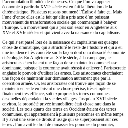
l’accumulation illimitée de richesses. Ce que l’on va appeler
économie à partir du XVIè siècle est en fait la libération de la
chrématistique. Plusieurs raisons ont mené l’Église à faire ça. Mais
l’une d’entre elles est le fait qu’elle a pris acte d’un puissant
mouvement de transformation sociale qui commençait à balayer
l’Europe. Un mouvement qui a pris son essor en Angleterre aux
XVe et XVIe siècles et qui vient avec la naissance du capitalisme.
Ce qui s’est passé lors de la naissance du capitalisme est quelque
chose de dramatique, qui a structuré le reste de l’histoire et qui a eu
une incidence très concrète sur la façon dont on a dissocié économie
et écologie. En Angleterre au XVIe siècle, à la campagne, les
aristocrates cherchaient une façon de se maintenir comme classe
dominante, puisque la couronne avait réussit à enlever à l’aristocratie
anglaise le pouvoir d’utiliser les armes. Les aristocrates cherchaient
une façon de maintenir leur domination autrement que par la
coercition armée. Or, les aristocrates ont trouvé une façon de se
maintenir en selle en faisant une chose précise, très simple et
finalement très efficace, soit exproprier les terres communes
desquelles dépendaient la vie des villages. Jusqu’au XVII siècle
environ, la propriété privée immobilière était chose rare dans la
société. Les trois quarts des terres en Occident étaient des terres
communes, qui appartenaient à plusieurs personnes en même temps.
Il y avait une série de droits d’usage qui se superposaient sur ces
terres : l’un avait le droit de ramasser les pommes du pommier,