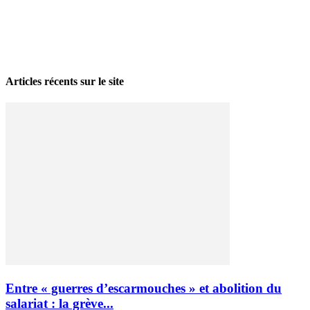
La grève politique et sociale – No 35, printemps 2026
28 avril 2026
Articles récents sur le site
Entre « guerres d’escarmouches » et abolition du
salariat : la grève...