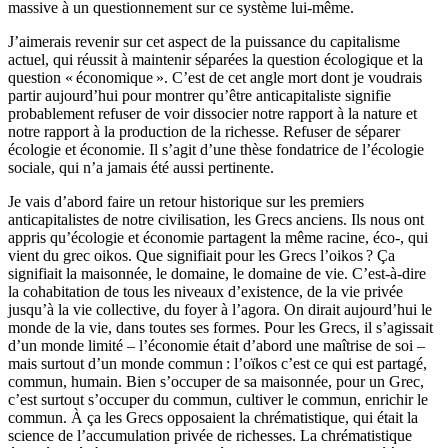
massive à un questionnement sur ce système lui-même.
J’aimerais revenir sur cet aspect de la puissance du capitalisme
actuel, qui réussit à maintenir séparées la question écologique et la
question « économique ». C’est de cet angle mort dont je voudrais
partir aujourd’hui pour montrer qu’être anticapitaliste signifie
probablement refuser de voir dissocier notre rapport à la nature et
notre rapport à la production de la richesse. Refuser de séparer
écologie et économie. Il s’agit d’une thèse fondatrice de l’écologie
sociale, qui n’a jamais été aussi pertinente.
Je vais d’abord faire un retour historique sur les premiers
anticapitalistes de notre civilisation, les Grecs anciens. Ils nous ont
appris qu’écologie et économie partagent la même racine, éco-, qui
vient du grec oikos. Que signifiait pour les Grecs l’oikos ? Ça
signifiait la maisonnée, le domaine, le domaine de vie. C’est-à-dire
la cohabitation de tous les niveaux d’existence, de la vie privée
jusqu’à la vie collective, du foyer à l’agora. On dirait aujourd’hui le
monde de la vie, dans toutes ses formes. Pour les Grecs, il s’agissait
d’un monde limité – l’économie était d’abord une maîtrise de soi –
mais surtout d’un monde commun : l’oïkos c’est ce qui est partagé,
commun, humain. Bien s’occuper de sa maisonnée, pour un Grec,
c’est surtout s’occuper du commun, cultiver le commun, enrichir le
commun. À ça les Grecs opposaient la chrématistique, qui était la
science de l’accumulation privée de richesses. La chrématistique