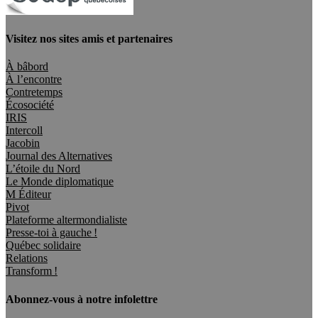
Visitez nos sites amis et partenaires
À bâbord
À l’encontre
Contretemps
Écosociété
IRIS
Intercoll
Jacobin
Journal des Alternatives
L’étoile du Nord
Le Monde diplomatique
M Éditeur
Pivot
Plateforme altermondialiste
Presse-toi à gauche !
Québec solidaire
Relations
Transform !
Abonnez-vous à notre infolettre