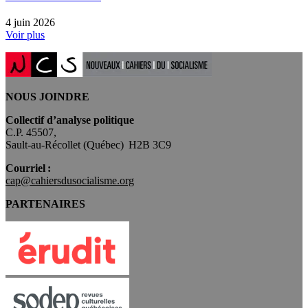
4 juin 2026
Voir plus
NOUS JOINDRE
Collectif d’analyse politique
C.P. 45507,
Sault-au-Récollet (Québec) H2B 3C9
Courriel :
cap@cahiersdusocialisme.org
PARTENAIRES