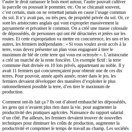
l’autre le droit ramasser le bois mort autour, l’autre pouvait cultiver
la parcelle ou poussait le pommier, etc. On se chicanait souvent,
c’est certain, mais on ne remettait jamais en cause l’usage commun
du sol. Il n’y avait pas, ou très peu, de propriété privée du sol. Or, ce
sont les aristocrates anglais qui vont exproprier massivement la
paysannerie et privatiser le commun. On a créé une masse colossale
de dépossédés, de personnes qui ont été déracinées et jetées sur les
routes. Et cette expropriation va mettre en concurrence, les uns et les
autres, les fermiers indépendants : « Si vous voulez avoir accès à la
terre, vous devez présenter un plan vous engageant à tirer le
maximum de blé de cette terre qui vous est octroyée ». L’aristocratie
a créé un marché de la rente foncière. Un exemple fictif : la terre
commune était divisée en 10 lots privés, appartenant au noble. Il y
avait 11 fermiers qui concurrençaient pour obtenir une de ces dix
terres. Pour pouvoir, année après année, rester dans le jeu, les
fermiers devaient développer des manières d’exploiter le plus
rationnellement possible la terre, d’en tirer le maximum de
production.
Comment ont-ils fait ça ? Ils ont d’abord embauché les dépossédés,
les gens qui n’avaient plus rien dans la vie, pour augmenter la
productivité des pratiques agricoles. Naissance du rapport salarial
d’un côté. Par ailleurs, les fermiers devaient trouver de nouvelles
techniques pour diminuer les coûts de production, augmenter la
productivité et comprimer le temps de travail au champ. Les sociétés