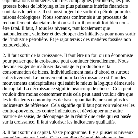
capitalisations boursières sont des compagnies pétrolières, les plus
grosses boites de lobbying et les plus puissants intérêts financiers
sont dans le pétrole. Il est aussi urgent de sortir du pétrole pour des
raisons écologiques. Nous sommes confrontés à un processus de
réchauffement planétaire dont on sait qu’il pourrait fort bien nous
être fatal. Il faut, à tous les niveaux, tant localement que
nationalement, valoriser et développer des initiatives pour nous sortir
de l’industrie pétrolière. Et je rajouterais : des matières fossiles non-
renouvelables.
2. Il faut sortir de la croissance. Il faut être un fou ou un économiste
pour penser que la croissance peut continuer éternellement. Nous
devons exiger de maîtriser davantage la production et la
consommation de biens. Individuellement mais d’abord et surtout
collectivement. Le mouvement pour la décroissance est l’un des
mouvements anticapitalistes qui saisit le mieux la logique démesurée
du capital. La décroissance signifie beaucoup de choses. Cela peut
vouloir dire moins consommer mais cela peut aussi vouloir dire que
les indicateurs économiques de base, quantitatifs, ne sont plus les
indicateurs de référence. Cela signifie qu’il faut pouvoir valoriser les
contre-pouvoirs, les contre indicateurs et développer une autre
matrice de saisie, de découpage de la réalité que celle qui est basée
sur la croissance. Il faut valoriser les indicateurs qualitatifs.
3. Il faut sortir du capital. Vaste programme. Il y a plusieurs niveaux
complémentaires à cela. Cela veut dire d’abord développer des