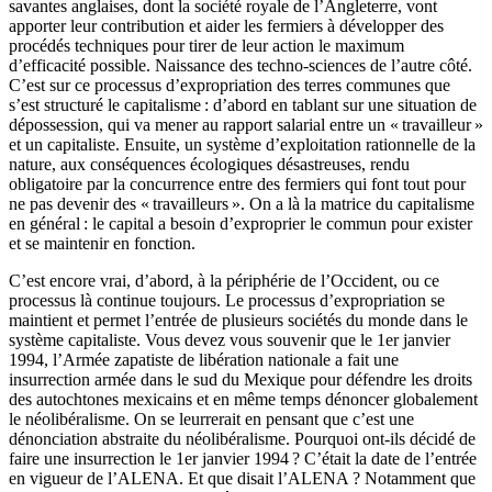
savantes anglaises, dont la société royale de l’Angleterre, vont
apporter leur contribution et aider les fermiers à développer des
procédés techniques pour tirer de leur action le maximum
d’efficacité possible. Naissance des techno-sciences de l’autre côté.
C’est sur ce processus d’expropriation des terres communes que
s’est structuré le capitalisme : d’abord en tablant sur une situation de
dépossession, qui va mener au rapport salarial entre un « travailleur »
et un capitaliste. Ensuite, un système d’exploitation rationnelle de la
nature, aux conséquences écologiques désastreuses, rendu
obligatoire par la concurrence entre des fermiers qui font tout pour
ne pas devenir des « travailleurs ». On a là la matrice du capitalisme
en général : le capital a besoin d’exproprier le commun pour exister
et se maintenir en fonction.
C’est encore vrai, d’abord, à la périphérie de l’Occident, ou ce
processus là continue toujours. Le processus d’expropriation se
maintient et permet l’entrée de plusieurs sociétés du monde dans le
système capitaliste. Vous devez vous souvenir que le 1er janvier
1994, l’Armée zapatiste de libération nationale a fait une
insurrection armée dans le sud du Mexique pour défendre les droits
des autochtones mexicains et en même temps dénoncer globalement
le néolibéralisme. On se leurrerait en pensant que c’est une
dénonciation abstraite du néolibéralisme. Pourquoi ont-ils décidé de
faire une insurrection le 1er janvier 1994 ? C’était la date de l’entrée
en vigueur de l’ALENA. Et que disait l’ALENA ? Notamment que