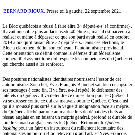
BERNARD RIOUX
, Presse toi à gauche, 22 septembre 2021
Le Bloc québécois a réussi à faire élire 34 député-e-s. (à confirmer) .
Il avait une cible plus audacieusede 40 élu-e-s, mais il est parvenu à
réaliser et même à dépasser ce que son parti avait réalisé en octobre
2019 alors qu’il faisait élire 32 député-e-s. Dans ces élections, le
Bloc a clairement défini son créneau : l’autonomisme provincial.
Cette orientation se définit comme la défense d’un fédéralisme
coopératif et asymétrique qui respecte les compétences du Québec et
qui cherche aussi à les renforcer.
Des postures nationalistes identitaires nourrissent l’essor de cet
autonomisme. Son chef, Yves François Blanchet sait bien encapsuler
ses messages à cette fin. Il va être, a-t-il répété, le défenseur des
intérêts du Québec. Il va défendre ce qui est bon pour le Québec. Il
va se dresser contre ce qui est mauvais pour le Québec. C’est ainsi
qu’il a moussé puis surfé sur la vague d’indignation face au mépris
du Québec affiché par une animatrice lors du débat des chefs au
réseau anglais en en faisant un mépris général, profond et durable de
tout le Canada anglais envers le Québec. Retourner le
Québec
bashing
pour un faire un instrument du ralliement identitaire des
nationalistes autour du Bloc relève du grand art. Et Yves-François