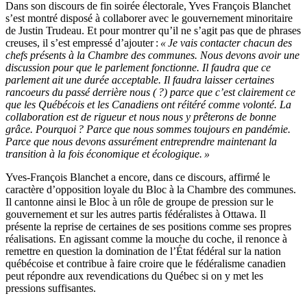
Dans son discours de fin soirée électorale, Yves François Blanchet
s’est montré disposé à collaborer avec le gouvernement minoritaire
de Justin Trudeau. Et pour montrer qu’il ne s’agit pas que de phrases
creuses, il s’est empressé d’ajouter :
« Je vais contacter chacun des
chefs présents à la Chambre des communes. Nous devons avoir une
discussion pour que le parlement fonctionne. Il faudra que ce
parlement ait une durée acceptable. Il faudra laisser certaines
rancoeurs du passé derrière nous ( ?) parce que c’est clairement ce
que les Québécois et les Canadiens ont réitéré comme volonté. La
collaboration est de rigueur et nous nous y prêterons de bonne
grâce. Pourquoi ? Parce que nous sommes toujours en pandémie.
Parce que nous devons assurément entreprendre maintenant la
transition à la fois économique et écologique. »
Yves-François Blanchet a encore, dans ce discours, affirmé le
caractère d’opposition loyale du Bloc à la Chambre des communes.
Il cantonne ainsi le Bloc à un rôle de groupe de pression sur le
gouvernement et sur les autres partis fédéralistes à Ottawa. Il
présente la reprise de certaines de ses positions comme ses propres
réalisations. En agissant comme la mouche du coche, il renonce à
remettre en question la domination de l’État fédéral sur la nation
québécoise et contribue à faire croire que le fédéralisme canadien
peut répondre aux revendications du Québec si on y met les
pressions suffisantes.