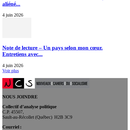
aliéné...
4 juin 2026
Note de lecture – Un pays selon mon cœur.
Entretiens avec...
4 juin 2026
Voir plus
NOUS JOINDRE
Collectif d’analyse politique
C.P. 45507,
Sault-au-Récollet (Québec) H2B 3C9
Courriel :