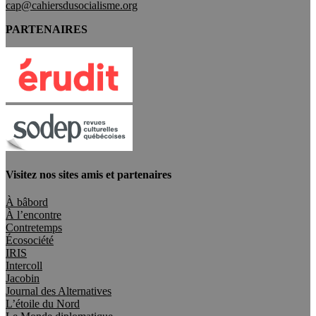
cap@cahiersdusocialisme.org
PARTENAIRES
Visitez nos sites amis et partenaires
À bâbord
À l’encontre
Contretemps
Écosociété
IRIS
Intercoll
Jacobin
Journal des Alternatives
L’étoile du Nord