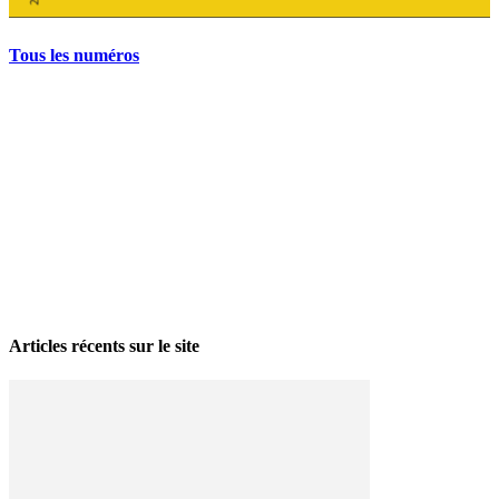
Tous les numéros
La grève politique et sociale – No 35, printemps 2026
28 avril 2026
Articles récents sur le site