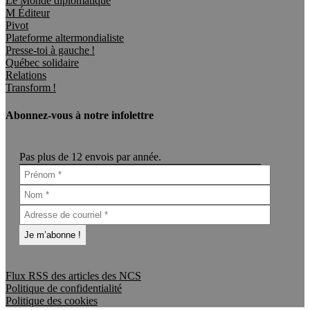
Le Monde diplomatique
M Éditeur
Pivot
Plateforme altermondialiste
Presse-toi à gauche !
Québec solidaire
Relations
Transform !
Abonnez-vous à notre infolettre
Pas plus de 12 envois par année.
Flux RSS des articles des NCS
Politique de confidentialité
Politique des cookies