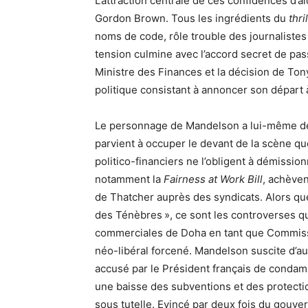
L’attraction centrale de ces confidences d’al
Gordon Brown. Tous les ingrédients du
thri
noms de code, rôle trouble des journalistes 
tension culmine avec l’accord secret de pas
Ministre des Finances et la décision de Tony 
politique consistant à annoncer son départ à
Le personnage de Mandelson a lui-même des
parvient à occuper le devant de la scène 
politico-financiers ne l’obligent à démissio
notamment la
Fairness at Work Bill
, achèven
de Thatcher auprès des syndicats. Alors qu
des Ténèbres », ce sont les controverses qu
commerciales de Doha en tant que Commissa
néo-libéral forcené. Mandelson suscite d’auta
accusé par le Président français de condam
une baisse des subventions et des protecti
sous tutelle. Evincé par deux fois du gouve