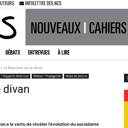
AUTEURS
INFOLETTRE DES NCS
DÉBATS
ENTREVUES
À LIRE
Nouveaux
Le Blairisme sur le divan
n / Rapports Nord-Sud
Médias / Propagande
Notes de lecture
e divan
Cahiers
n a la vertu de révéler l’évolution du socialisme