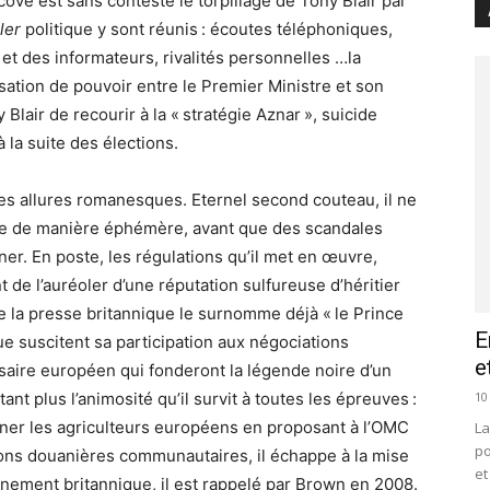
côve est sans conteste le torpillage de Tony Blair par
ller
politique y sont réunis : écoutes téléphoniques,
et des informateurs, rivalités personnelles …la
sation de pouvoir entre le Premier Ministre et son
Blair de recourir à la « stratégie Aznar », suicide
 la suite des élections.
 allures romanesques. Eternel second couteau, il ne
que de manière éphémère, avant que des scandales
nner. En poste, les régulations qu’il met en œuvre,
t de l’auréoler d’une réputation sulfureuse d’héritier
e la presse britannique le surnomme déjà « le Prince
E
e suscitent sa participation aux négociations
e
ire européen qui fonderont la légende noire d’un
10
nt plus l’animosité qu’il survit à toutes les épreuves :
ner les agriculteurs européens en proposant à l’OMC
La
po
ons douanières communautaires, il échappe à la mise
et
rnement britannique, il est rappelé par Brown en 2008.