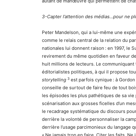
autant de manœuvre qui permettent de chas
3-Capter l’attention des médias…pour ne plu
Peter Mandelson, qui a lui-même une expéri
comme le relais central de la relation du par
nationales lui donnent raison : en 1997, le Su
revirement du même quotidien en faveur d
huit millions de lecteurs. Le communiquant t
éditorialistes politiques, à qui il propose to
3
storytelling
est parfois cynique : à Gordon 
conseille de surtout de faire feu de tout bo
les épisodes les plus pathétiques de sa vie p
scénarisation aux grosses ficelles d’un messa
le recadrage systématique du discours pour 
derrière la volonté de personnaliser la camp
derrière l’usage parcimonieux du langage que
« Ne jamais trop en faire. Citer les faits. N