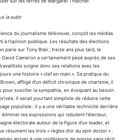
ser sur les terres de Margaret Thatcher.
s la subir
ence du journalisme télévisuel, conçoit les médias
ti à l’opinion publique. Les résultats des élections
n parie sur Tony Blair ; treize ans plus tard, le
e David Cameron a certainement pesé auprès de ses
ravailliste soigne donc ses relations avec les
ujours une histoire « clef en main ». Sa pratique du
Brown, affligé d’un déficit chronique de charisme, il
is pour susciter la sympathie, en évoquant au besoin
rivée. Il serait pourtant simpliste de réduire cette
ge populiste : il y a une véritable technicité derrière
éliminer les expressions qui rebutent l’électeur,
agne électorale autour de la figure d’un leader, et
 résument les trois « règles d’or du spin doctor » :
e jamais arriver à une conférence de presse sans récit