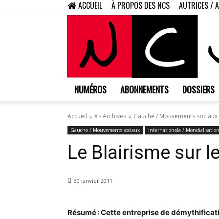
ACCUEIL
À PROPOS DES NCS
AUTRICES / 
NUMÉROS
ABONNEMENTS
DOSSIERS
Accueil
X - Archives
Gauche / Mouvements sociaux
Gauche / Mouvements sociaux
Internationale / Mondialisatio
Le Blairisme sur l
30 janvier 2011
Résumé : Cette entreprise de démythificatio