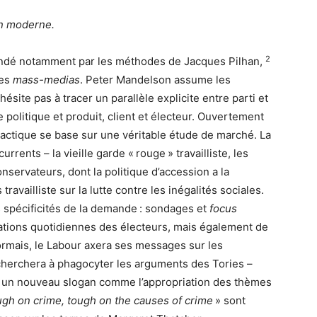
on moderne.
2
e fondé notamment par les méthodes de Jacques Pilhan,
des
mass-medias
. Peter Mandelson assume les
ésite pas à tracer un parallèle explicite entre parti et
 politique et produit, client et électeur. Ouvertement
 tactique se base sur une véritable étude de marché. La
rrents – la vieille garde « rouge » travailliste, les
servateurs, dont la politique d’accession a la
travailliste sur la lutte contre les inégalités sociales.
es spécificités de la demande : sondages et
focus
ations quotidiennes des électeurs, mais également de
ormais, le Labour axera ses messages sur les
 cherchera à phagocyter les arguments des Tories –
dans un nouveau slogan comme l’appropriation des thèmes
ugh on crime, tough on the causes of crime
» sont