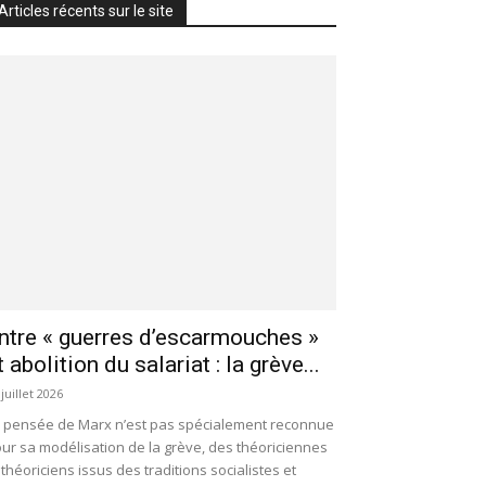
Articles récents sur le site
ntre « guerres d’escarmouches »
t abolition du salariat : la grève...
 juillet 2026
 pensée de Marx n’est pas spécialement reconnue
ur sa modélisation de la grève, des théoriciennes
 théoriciens issus des traditions socialistes et