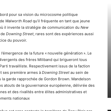
bord pour sa vision du microcosme politique
e de
Walworth Road
qu’il fréquente en tant que jeune
ù il invente la stratégie de communication du
New
x de
Downing Street
, rares sont des expériences aussi
cice du pouvoir.
l’émergence de la future « nouvelle génération ». Le
 divergents des frères Miliband qui brigueront tous
arti travailliste. Respectivement issus de la faction
fait ses première armes à
Downing Street
au sein de
 dans la garde rapprochée de Gordon Brown. Mandelson
es atouts de la gouvernance européenne, délivrée des
es et des rivalités entre élites administratives et
nements nationaux