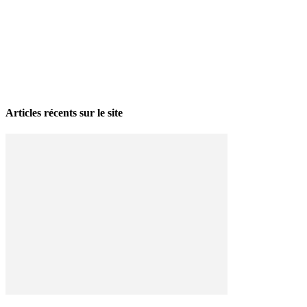
La grève politique et sociale – No 35, printemps 2026
28 avril 2026
Articles récents sur le site