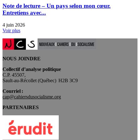
Note de lecture – Un pays selon mon cœur.
Entretiens avec...
4 juin 2026
Voir plus
NOUS JOINDRE
Collectif d’analyse politique
C.P. 45507,
Sault-au-Récollet (Québec) H2B 3C9
Courriel :
cap@cahiersdusocialisme.org
PARTENAIRES