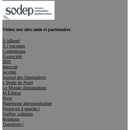
Visitez nos sites amis et partenaires
À bâbord
À l’encontre
Contretemps
Écosociété
IRIS
Intercoll
Jacobin
Journal des Alternatives
L’étoile du Nord
Le Monde diplomatique
M Éditeur
Pivot
Plateforme altermondialiste
Presse-toi à gauche !
Québec solidaire
Relations
Transform !