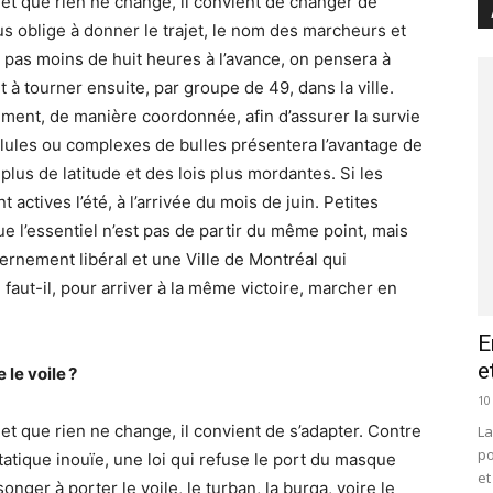
et que rien ne change, il convient de changer de
ous oblige à donner le trajet, le nom des marcheurs et
 pas moins de huit heures à l’avance, on pensera à
et à tourner ensuite, par groupe de 49, dans la ville.
vement, de manière coordonnée, afin d’assurer la survie
llules ou complexes de bulles présentera l’avantage de
plus de latitude et des lois plus mordantes. Si les
t actives l’été, à l’arrivée du mois de juin. Petites
ue l’essentiel n’est pas de partir du même point, mais
rnement libéral et une Ville de Montréal qui
 faut-il, pour arriver à la même victoire, marcher en
E
e
le voile ?
10
t que rien ne change, il convient de s’adapter. Contre
La
po
étatique inouïe, une loi qui refuse le port du masque
et
songer à porter le voile, le turban, la burqa, voire le