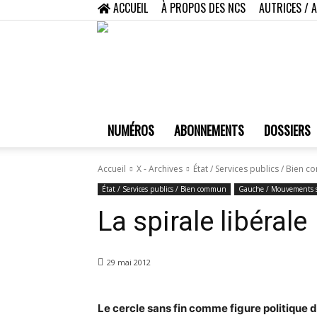
ACCUEIL
À PROPOS DES NCS
AUTRICES / 
NUMÉROS
ABONNEMENTS
DOSSIERS
Accueil
X - Archives
État / Services publics / Bien
État / Services publics / Bien commun
Gauche / Mouvements s
La spirale libérale
29 mai 2012
Le cercle sans fin comme figure politique 