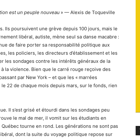
du
tion est un peuple nouveau
» — Alexis de Toqueville
s. Ils poursuivent une grève depuis 100 jours, mais le
ement libéral, autiste, mène seul sa danse macabre :
nue de faire porter sa responsabilité politique aux
socialisme
es, les policiers, les directeurs d’établissement et les
er les sondages contre les intérêts généraux de la
à la violence. Bien que le carré rouge reçoive des
passant par New York – et que les « marrées
 le 22 de chaque mois depuis mars, sur le fonds, rien
e. Il s’est grisé et étourdi dans les sondages peu
rouve le mal de mer, il vomit sur les étudiants en
 Le Québec tourne en rond. Les générations ne sont pas
libéral, dont la suite du voyage politique repose sur