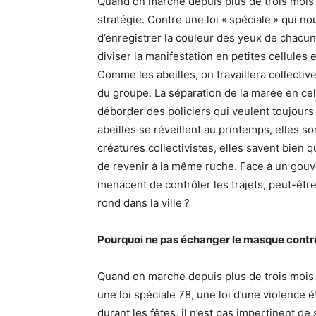
Quand on marche depuis plus de trois mois 
stratégie. Contre une loi « spéciale » qui n
d’enregistrer la couleur des yeux de chacun
diviser la manifestation en petites cellules 
Comme les abeilles, on travaillera collecti
du groupe. La séparation de la marée en ce
déborder des policiers qui veulent toujours 
abeilles se réveillent au printemps, elles son
créatures collectivistes, elles savent bien q
de revenir à la même ruche. Face à un gouve
menacent de contrôler les trajets, peut-être
rond dans la ville ?
Pourquoi ne pas échanger le masque contre 
Quand on marche depuis plus de trois mois e
une loi spéciale 78, une loi d’une violence 
durant les fêtes, il n’est pas impertinent de 