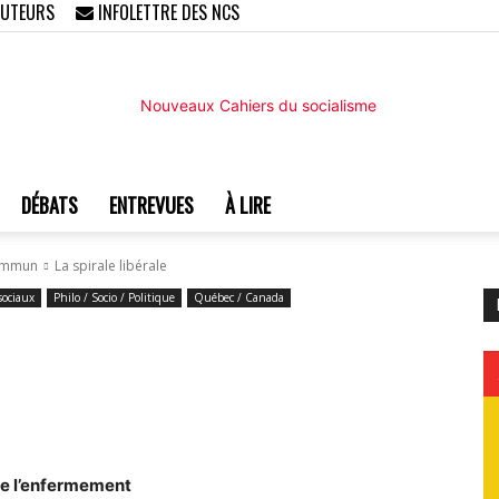
AUTEURS
INFOLETTRE DES NCS
DÉBATS
ENTREVUES
À LIRE
Nouveaux
 commun
La spirale libérale
ociaux
Philo / Socio / Politique
Québec / Canada
Cahiers
de l’enfermement