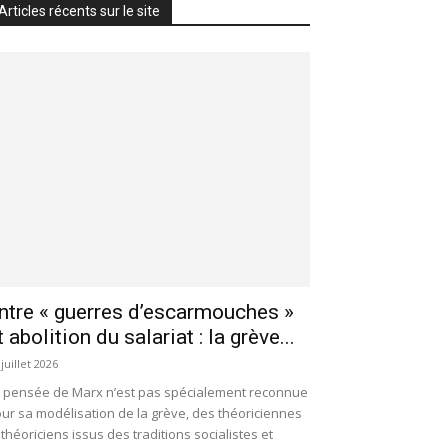
Articles récents sur le site
ntre « guerres d’escarmouches »
t abolition du salariat : la grève...
 juillet 2026
 pensée de Marx n’est pas spécialement reconnue
ur sa modélisation de la grève, des théoriciennes
 théoriciens issus des traditions socialistes et