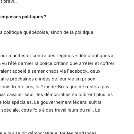
it prévu.
s impasses politiques ?
 la politique québécoise, sinon de la politique
pour manifester contre des régimes « démocratiques »
 vu l’été dernier la police britannique arrêter et coffrer
avaient appelé à semer chaos via Facebook, deux
atre prochaines années de leur vie en prison.
epuis trente ans, la Grande-Bretagne ne restera pas
as cavalier seul : les démocraties ne tolèrent plus les
lois spéciales. Le gouvernement fédéral suit la
éciale, cette fois à des travailleurs du rail. Le
ique qui se dit démocratique, toutes tendances