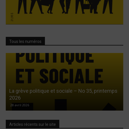
Tous les numéros
La grève politique et sociale – No 35, printemps
L
2026
28 avril 2026
Articles récents sur le site