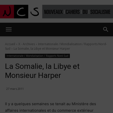
Nouveaux
Accueil
X - Archives
Internationale / Mondialisation / Rapports Nord-
Sud
La Somalie, la Libye et Monsieur Harper
Cahiers
Internationale / Mondialisation / Rapports Nord-Sud
La Somalie, la Libye et
Monsieur Harper
du
27 mars 2011
socialisme
Il y a quelques semaines se tenait au Ministère des
affaires internationales et du commerce extérieur