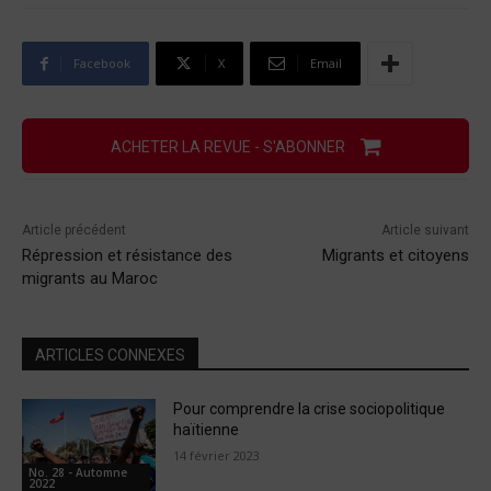
Facebook
X
Email
ACHETER LA REVUE - S'ABONNER
Article précédent
Article suivant
Répression et résistance des
Migrants et citoyens
migrants au Maroc
ARTICLES CONNEXES
Pour comprendre la crise sociopolitique
haïtienne
14 février 2023
No. 28 - Automne
2022