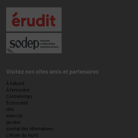
Visitez nos sites amis et partenaires
À bâbord
À l’encontre
Contretemps
Écosociété
IRIS
Intercoll
Jacobin
Journal des Alternatives
L’étoile du Nord