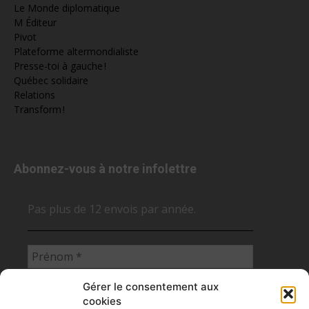
Le Monde diplomatique
M Éditeur
Pivot
Plateforme altermondialiste
Presse-toi à gauche !
Québec solidaire
Relations
Transform !
Abonnez-vous à notre infolettre
Pas plus de 12 envois par année.
Gérer le consentement aux
cookies