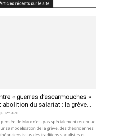
Articles récents sur le site
ntre « guerres d’escarmouches »
t abolition du salariat : la grève...
 juillet 2026
 pensée de Marx n’est pas spécialement reconnue
ur sa modélisation de la grève, des théoriciennes
 théoriciens issus des traditions socialistes et