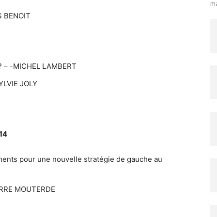
ma
ES BENOIT
ux ? – -MICHEL LAMBERT
YLVIE JOLY
014
éments pour une nouvelle stratégie de gauche au
PIERRE MOUTERDE