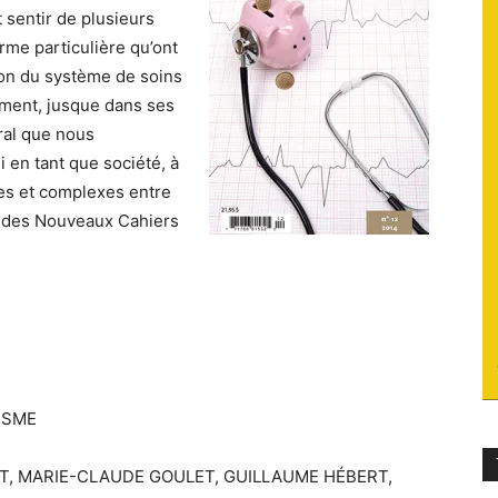
t sentir de plusieurs
du
rme particulière qu’ont
tion du système de soins
ement, jusque dans ses
éral que nous
i en tant que société, à
socialisme
res et complexes entre
o des Nouveaux Cahiers
ISME
T, MARIE-CLAUDE GOULET, GUILLAUME HÉBERT,