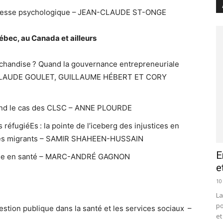
détresse psychologique – JEAN-CLAUDE ST-ONGE
ébec, au Canada et ailleurs
chandise ? Quand la gouvernance entrepreneuriale
E-CLAUDE GOULET, GUILLAUME HÉBERT ET CORY
rend le cas des CLSC – ANNE PLOURDE
réfugiéEs : la pointe de l’iceberg des injustices en
t les migrants – SAMIR SHAHEEN-HUSSAIN
E
lique en santé – MARC-ANDRÉ GAGNON
e
10
La
po
estion publique dans la santé et les services sociaux –
et