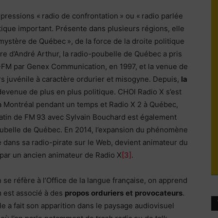
pressions « radio de confrontation » ou « radio parlée
du
atique important. Présente dans plusieurs régions, elle
ystère de Québec », de la force de la droite politique
ère d’André Arthur, la radio-poubelle de Québec a pris
I-FM par Genex Communication, en 1997, et la venue de
urs juvénile à caractère ordurier et misogyne. Depuis,
la
socialisme
devenue de plus en plus politique. CHOI Radio X s’est
 à Montréal pendant un temps et Radio X 2 à Québec,
matin de FM 93 avec Sylvain Bouchard est également
oubelle de Québec. En 2014, l’expansion du phénomène
gié dans sa radio-pirate sur le Web, devient animateur du
in par un ancien animateur de Radio X
[3]
.
se réfère à l’Office de la langue française, on apprend
m est associé à des
propos
orduriers
et
provocateurs
.
 a fait son apparition dans le paysage audiovisuel