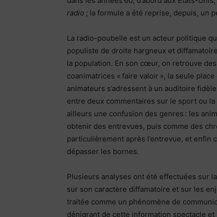
dans les années 60, d’abord aux États-Unis,
radio
; la formule a été reprise, depuis, un 
La radio-poubelle est un acteur politique qui
populiste de droite hargneux et diffamatoir
la population. En son cœur, on retrouve de
coanimatrices « faire valoir », la seule plac
animateurs s’adressent à un auditoire fidèle 
entre deux commentaires sur le sport ou la
ailleurs une confusion des genres : les an
obtenir des entrevues, puis comme des chr
particulièrement après l’entrevue, et enfin
dépasser les bornes.
Plusieurs analyses ont été effectuées sur la
sur son caractère diffamatoire et sur les enje
traitée comme un phénomène de communicat
dénigrant de cette information spectacle et l