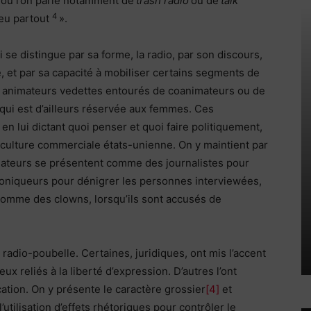
 où l’on parle notamment de
trash radio
ou de
talk
4
peu partout
».
 se distingue par sa forme, la radio, par son discours,
e, et par sa capacité à mobiliser certains segments de
s animateurs vedettes entourés de coanimateurs ou de
e qui est d’ailleurs réservée aux femmes. Ces
en lui dictant quoi penser et quoi faire politiquement,
 culture commerciale états-unienne. On y maintient par
imateurs se présentent comme des journalistes pour
oniqueurs pour dénigrer les personnes interviewées,
 comme des clowns, lorsqu’ils sont accusés de
 radio-poubelle. Certaines, juridiques, ont mis l’accent
ux reliés à la liberté d’expression. D’autres l’ont
ion. On y présente le caractère grossier
[4]
et
’utilisation d’effets rhétoriques pour contrôler le