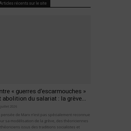
Articles récents sur le site
ntre « guerres d’escarmouches »
t abolition du salariat : la grève...
 juillet 2026
 pensée de Marx n’est pas spécialement reconnue
ur sa modélisation de la grève, des théoriciennes
 théoriciens issus des traditions socialistes et