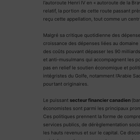
l’autoroute Henri IV en « autoroute de la Br
relatif, la portion de cette route passant pr
reçu cette appellation, tout comme un centre
Malgré sa critique quotidienne des dépense
croissance des dépenses liées au domaine m
des coûts pouvant dépasser les 90 milliards
et anti-musulmans qui accompagnent les posi
pas en relief le soutien économique et pol
intégristes du Golfe, notamment l’Arabie Sao
pourtant originaires.
Le puissant
secteur financier canadien
(ba
économistes sont parmi les principaux promo
Ces politiques prennent la forme de compr
services publics, de dérèglementation soci
les hauts revenus et sur le capital. Ce disc