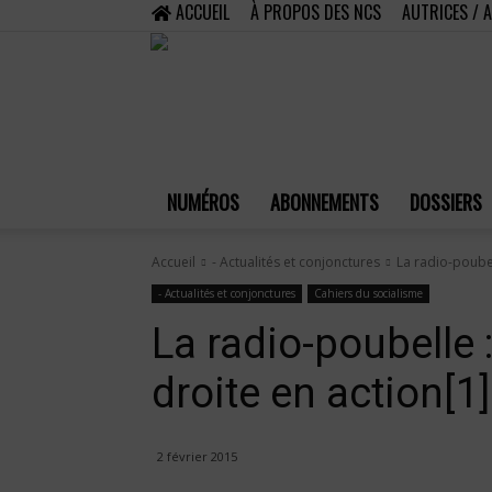
ACCUEIL
À PROPOS DES NCS
AUTRICES / 
NUMÉROS
ABONNEMENTS
DOSSIERS
Accueil
- Actualités et conjonctures
La radio-poubel
- Actualités et conjonctures
Cahiers du socialisme
La radio-poubelle 
droite en action[1]
2 février 2015