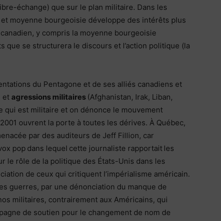
ibre-échange) que sur le plan militaire. Dans les
te et moyenne bourgeoisie développe des intérêts plus
 canadien, y compris la moyenne bourgeoisie
 que se structurera le discours et l’action politique (la
entations du Pentagone et de ses alliés canadiens et
s et
agressions militaires
(Afghanistan, Irak, Liban,
ce qui est militaire et on dénonce le mouvement
2001 ouvrent la porte à toutes les dérives. À Québec,
enacée par des auditeurs de Jeff Fillion, car
vox pop dans lequel cette journaliste rapportait les
 le rôle de la politique des États-Unis dans les
ciation de ceux qui critiquent l’impérialisme américain.
des guerres, par une dénonciation du manque de
nos militaires, contrairement aux Américains, qui
mpagne de soutien pour le changement de nom de