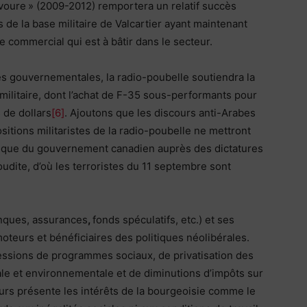
avoure » (2009-2012) remportera un relatif succès
ès de la base militaire de Valcartier ayant maintenant
 commercial qui est à bâtir dans le secteur.
s gouvernementales, la radio-poubelle soutiendra la
ilitaire, dont l’achat de F-35 sous-performants pour
 de dollars
[6]
. Ajoutons que les discours anti-Arabes
tions militaristes de la radio-poubelle ne mettront
itique du gouvernement canadien auprès des dictatures
udite, d’où les terroristes du 11 septembre sont
nques, assurances
,
fonds spéculatifs, etc.) et ses
teurs et bénéficiaires des politiques néolibérales.
essions de programmes sociaux, de privatisation des
ale et environnementale et de diminutions d’impôts sur
ours présente les intérêts de la bourgeoisie comme le