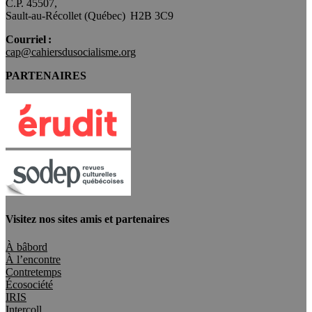
C.P. 45507,
Sault-au-Récollet (Québec) H2B 3C9
Courriel :
cap@cahiersdusocialisme.org
PARTENAIRES
Visitez nos sites amis et partenaires
À bâbord
À l’encontre
Contretemps
Écosociété
IRIS
Intercoll