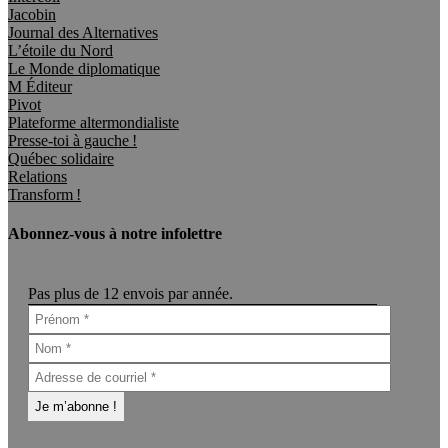
Jacobin
Journal des Alternatives
L’étoile du Nord
Le Monde diplomatique
M Éditeur
Pivot
Plateforme altermondialiste
Presse-toi à gauche !
Québec solidaire
Relations
Transform !
Abonnez-vous à notre infolettre
Pas plus de 12 envois par année.