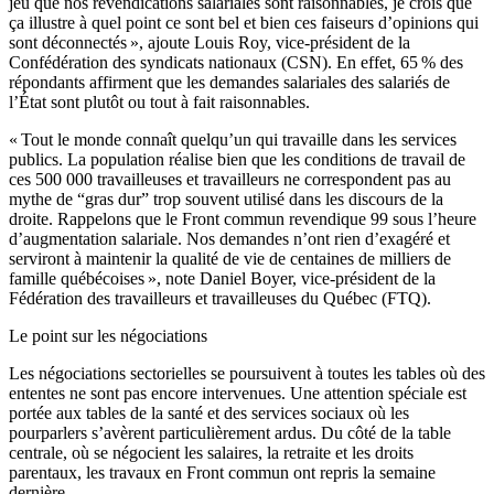
jeu que nos revendications salariales sont raisonnables, je crois que
ça illustre à quel point ce sont bel et bien ces faiseurs d’opinions qui
sont déconnectés », ajoute Louis Roy, vice-président de la
Confédération des syndicats nationaux (CSN). En effet, 65 % des
répondants affirment que les demandes salariales des salariés de
l’État sont plutôt ou tout à fait raisonnables.
« Tout le monde connaît quelqu’un qui travaille dans les services
publics. La population réalise bien que les conditions de travail de
ces 500 000 travailleuses et travailleurs ne correspondent pas au
mythe de “gras dur” trop souvent utilisé dans les discours de la
droite. Rappelons que le Front commun revendique 99 sous l’heure
d’augmentation salariale. Nos demandes n’ont rien d’exagéré et
serviront à maintenir la qualité de vie de centaines de milliers de
famille québécoises », note Daniel Boyer, vice-président de la
Fédération des travailleurs et travailleuses du Québec (FTQ).
Le point sur les négociations
Les négociations sectorielles se poursuivent à toutes les tables où des
ententes ne sont pas encore intervenues. Une attention spéciale est
portée aux tables de la santé et des services sociaux où les
pourparlers s’avèrent particulièrement ardus. Du côté de la table
centrale, où se négocient les salaires, la retraite et les droits
parentaux, les travaux en Front commun ont repris la semaine
dernière.