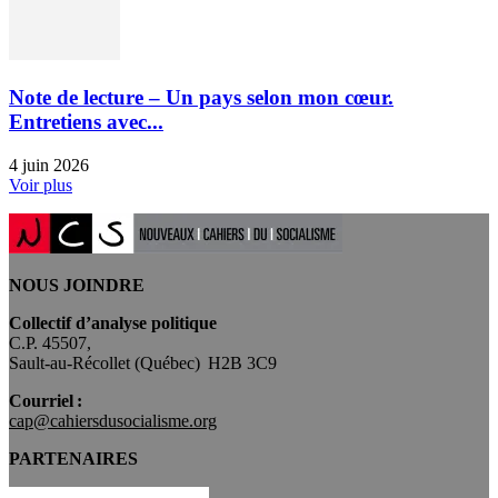
Note de lecture – Un pays selon mon cœur.
Entretiens avec...
4 juin 2026
Voir plus
NOUS JOINDRE
Collectif d’analyse politique
C.P. 45507,
Sault-au-Récollet (Québec) H2B 3C9
Courriel :
cap@cahiersdusocialisme.org
PARTENAIRES