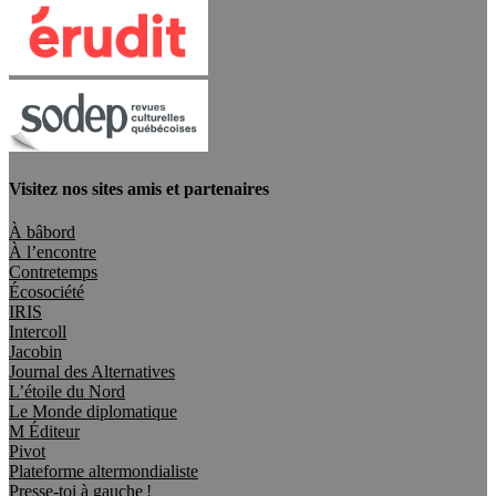
Visitez nos sites amis et partenaires
À bâbord
À l’encontre
Contretemps
Écosociété
IRIS
Intercoll
Jacobin
Journal des Alternatives
L’étoile du Nord
Le Monde diplomatique
M Éditeur
Pivot
Plateforme altermondialiste
Presse-toi à gauche !