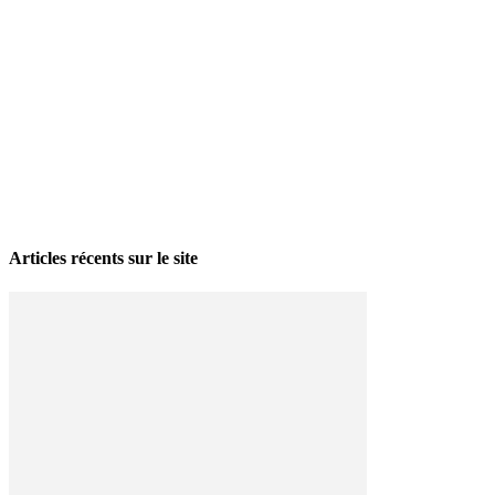
La grève politique et sociale – No 35, printemps 2026
28 avril 2026
Articles récents sur le site