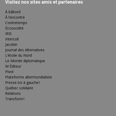
Visitez nos sites amis et partenaires
À bâbord
À l’encontre
Contretemps
Écosociété
IRIS
Intercoll
Jacobin
Journal des Alternatives
L’étoile du Nord
Le Monde diplomatique
M Éditeur
Pivot
Plateforme altermondialiste
Presse-toi à gauche !
Québec solidaire
Relations
Transform !