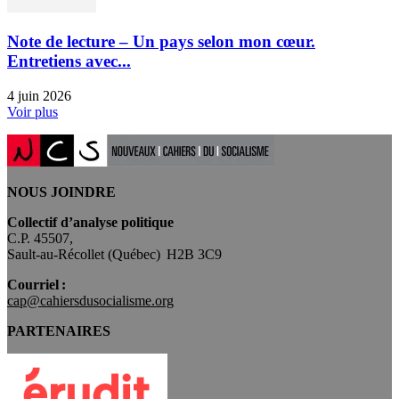
Note de lecture – Un pays selon mon cœur.
Entretiens avec...
4 juin 2026
Voir plus
NOUS JOINDRE
Collectif d’analyse politique
C.P. 45507,
Sault-au-Récollet (Québec) H2B 3C9
Courriel :
cap@cahiersdusocialisme.org
PARTENAIRES