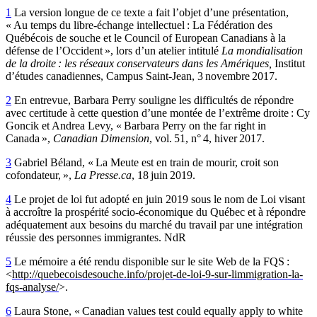
1
La version longue de ce texte a fait l’objet d’une présentation,
« Au temps du libre-échange intellectuel : La Fédération des
Québécois de souche et le Council of European Canadians à la
défense de l’Occident », lors d’un atelier intitulé
La mondialisation
de la droite : les réseaux conservateurs dans les Amériques,
Institut
d’études canadiennes, Campus Saint-Jean, 3 novembre 2017.
2
En entrevue, Barbara Perry souligne les difficultés de répondre
avec certitude à cette question d’une montée de l’extrême droite : Cy
Goncik et Andrea Levy, « Barbara Perry on the far right in
Canada »,
Canadian Dimension
, vol. 51, n° 4, hiver 2017.
3
Gabriel Béland, « La Meute est en train de mourir, croit son
cofondateur, »,
La Presse.ca
, 18 juin 2019.
4
Le projet de loi fut adopté en juin 2019 sous le nom de Loi visant
à accroître la prospérité socio-économique du Québec et à répondre
adéquatement aux besoins du marché du travail par une intégration
réussie des personnes immigrantes. NdR
5
Le mémoire
a été rendu disponible sur le site Web de la FQS :
<
http://
quebecoisdesouche
.info/projet-de-loi-9-sur-limmigration-la-
fqs-analyse/
>.
6
Laura Stone, « Canadian values test could equally apply to white