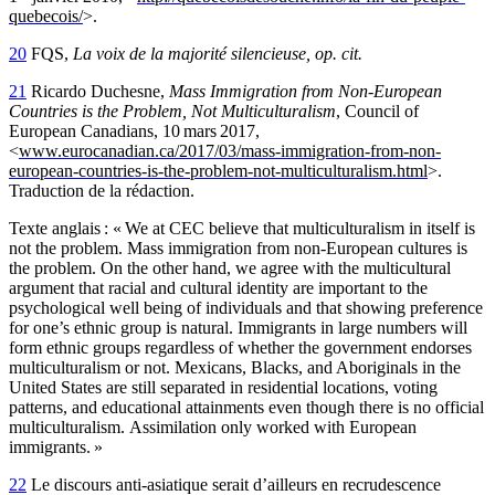
quebecois/
>.
20
FQS,
La voix de la majorité silencieuse, op. cit.
21
Ricardo Duchesne,
Mass Immigration from Non-European
Countries is the Problem, Not Multiculturalism
, Council of
European Canadians, 10 mars 2017,
<
www.eurocanadian.ca/2017/03/mass-immigration-from-non-
european-countries-is-the-problem-not-multiculturalism.html
>.
Traduction de la rédaction.
Texte anglais : « We at CEC believe that multiculturalism in itself is
not the problem. Mass immigration from non-European cultures is
the problem. On the other hand, we agree with the multicultural
argument that racial and cultural identity are important to the
psychological well being of individuals and that showing preference
for one’s ethnic group is natural. Immigrants in large numbers will
form ethnic groups regardless of whether the government endorses
multiculturalism or not. Mexicans, Blacks, and Aboriginals in the
United States are still separated in residential locations, voting
patterns, and educational attainments even though there is no official
multiculturalism.
Assimilation only worked with European
immigrants. »
22
Le discours anti-asiatique serait d’ailleurs en recrudescence