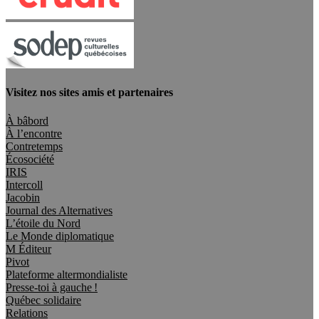
Visitez nos sites amis et partenaires
À bâbord
À l’encontre
Contretemps
Écosociété
IRIS
Intercoll
Jacobin
Journal des Alternatives
L’étoile du Nord
Le Monde diplomatique
M Éditeur
Pivot
Plateforme altermondialiste
Presse-toi à gauche !
Québec solidaire
Relations