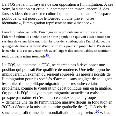
La FQS ne fait nul mystère de son opposition à l’immigration. À ses
yeux, la situation est critique, notamment en raison, encore là, des
fausses idées du marxisme culturel qui auraient contaminé l’espace
politique. C’est pourquoi le Québec vit une grave « crise
identitaire », l’immigration représentant une « menace » :
Dans la situation actuelle, l’immigration représente une réelle menace à
l’identité culturelle et ethnique de notre population qui voit aussi bafoué son
système de valeur. Elle amoindrit la force de la nation, brise l’unité du peuple
qui agira de moins en moins d’une seule voix pour son propre bien. Par-dessus
le marché, elle est subventionnée avec l’argent des contribuables, se justifiant
19
toujours par la même tromperie
.
La FQS, tout comme le CEC, ne cherche pas à développer une
position qui pourrait être qualifiée de modérée. Une telle approche
impliquerait un examen où seraient soupesés les apports positifs de
l’immigration pour les sociétés d’accueil, sans négliger de souligner
les limites d’une politique migratoire pour résoudre certains
problèmes, comme le voudrait un débat politique sain en la matière.
Or, pour la FQS, la dynamique migratoire actuelle est malsaine
presque par nature et c’est dans ce contexte que le groupe
«
demande une fin de l’immigration massive depuis sa fondation en
2007 et dénonce la mise en minorité graduelle des Québécois de
20
souche au profit d’une tiers-mondialisation de la province
». Les