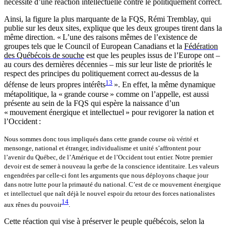
nécessité d’une réaction intellectuelle contre le politiquement correct.
Ainsi, la figure la plus marquante de la FQS, Rémi Tremblay, qui
publie sur les deux sites, explique que les deux groupes tirent dans la
même direction. « L’une des raisons mêmes de l’existence de
groupes tels que le Council of European Canadians et la
Fédération
des Québécois de souche
est que les peuples issus de l’Europe ont –
au cours des dernières décennies – mis sur leur liste de priorités le
respect des principes du politiquement correct au-dessus de la
13
défense de leurs propres intérêts
». En effet, la même dynamique
métapolitique, la « grande course » comme on l’appelle, est aussi
présente au sein de la FQS qui espère la naissance d’un
« mouvement énergique et intellectuel » pour revigorer la nation et
l’Occident :
Nous sommes donc tous impliqués dans cette grande course où vérité et
mensonge, national et étranger, individualisme et unité s’affrontent pour
l’avenir du Québec, de l’Amérique et de l’Occident tout entier. Notre premier
devoir est de semer à nouveau la gerbe de la conscience identitaire. Les valeurs
engendrées par celle-ci font les arguments que nous déployons chaque jour
dans notre lutte pour la primauté du national. C’est de ce mouvement énergique
et intellectuel que naît déjà le nouvel espoir du retour des forces nationalistes
14
aux rênes du pouvoir
.
Cette réaction qui vise à préserver le peuple québécois, selon la