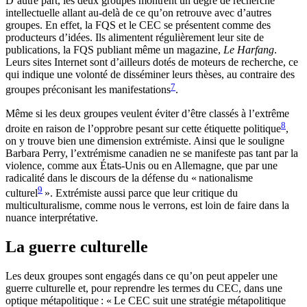
D’autre part, les deux groupes montrent un degré de recherche
intellectuelle allant au-delà de ce qu’on retrouve avec d’autres
groupes. En effet, la FQS et le CEC se présentent comme des
producteurs d’idées. Ils alimentent régulièrement leur site de
publications, la FQS publiant même un magazine,
Le Harfang
.
Leurs sites Internet sont d’ailleurs dotés de moteurs de recherche, ce
qui indique une volonté de disséminer leurs thèses, au contraire des
7
groupes préconisant les manifestations
.
Même si les deux groupes veulent éviter d’être classés à l’extrême
8
droite en raison de l’opprobre pesant sur cette étiquette politique
,
on y trouve bien une dimension extrémiste. Ainsi que le souligne
Barbara Perry, l’extrémisme canadien ne se manifeste pas tant par la
violence, comme aux États-Unis ou en Allemagne, que par une
radicalité dans le discours de la défense du « nationalisme
9
culturel
». Extrémiste aussi parce que leur critique du
multiculturalisme, comme nous le verrons, est loin de faire dans la
nuance interprétative.
La guerre culturelle
Les deux groupes sont engagés dans ce qu’on peut appeler une
guerre culturelle et, pour reprendre les termes du CEC, dans une
optique métapolitique : « Le CEC suit une stratégie métapolitique