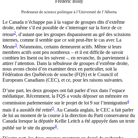
Frédéric Boily
Professeur de science politique à l’Université de l’Alberta
Le Canada n’échappe pas à la vague de groupes dits d’extrême
droite, même s’il est possible de s’interroger sur la force de ce
2
retour
, d’autant que les groupes disparaissent au gré des scissions
internes, comme il semble que ce soit peut-être le cas avec La
3
Meute
. Néanmoins, certains demeurent actifs. Même si leurs
membres actifs sont peu nombreux – et il est difficile de savoir
combien les lisent ou les suivent –, en revanche, ils parviennent à
attirer l’attention. Dans la nébuleuse de groupes d’extrême droite,
nous avons choisi d’en examiner deux en particulier, soit la
Fédération des Québécois de souche (FQS) et le Council of
Europeans Canadians (CEC), et ce, pour les raisons suivantes.
D’une part, les deux groupes ont fait parler d’eux dans l’espace
médiatique. Récemment, la FQS a voulu déposer un mémoire en
4
commission parlementaire sur le projet de loi 9 sur l’immigration
5
mais il a aussitôt été retiré
. Au Canada anglais, le CEC a fait parler
de lui au moment de la course à la direction du Parti conservateur du
Canada lorsque la députée Kellie Leitch a été appuyée dans un texte
6
publié sur le site du groupe
.