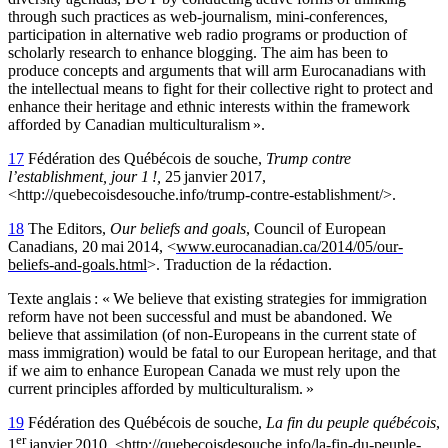
through such practices as web-journalism, mini-conferences,
participation in alternative web radio programs or production of
scholarly research to enhance blogging. The aim has been to
produce concepts and arguments that will arm Eurocanadians with
the intellectual means to fight for their collective right to protect and
enhance their heritage and ethnic interests within the framework
afforded by Canadian multiculturalism ».
17
Fédération des Québécois de souche,
Trump contre
l’establishment, jour 1 !,
25 janvier 2017,
<http://quebecoisdesouche.info/trump-contre-establishment/>.
18
The Editors,
Our beliefs and goals
,
Council of European
Canadians, 20 mai 2014, <
www.eurocanadian.ca/2014/05/our-
beliefs-and-goals.html
>. Traduction de la rédaction.
Texte anglais : « We believe that existing strategies for immigration
reform have not been successful and must be abandoned. We
believe that assimilation (of non-Europeans in the current state of
mass immigration) would be fatal to our European heritage, and that
if we aim to enhance European Canada we must rely upon the
current principles afforded by multiculturalism. »
19
Fédération des Québécois de souche,
La fin du peuple québécois
,
er
1
janvier 2010, <
http://quebecoisdesouche.info/la-fin-du-peuple-