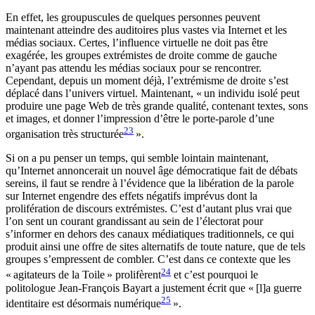
En effet,
les groupuscules de quelques personnes peuvent
maintenant atteindre des auditoires plus vastes via Internet et les
médias sociaux. Certes, l’influence virtuelle ne doit pas être
exagérée, les groupes extrémistes de droite comme de gauche
n’ayant pas attendu les médias sociaux pour se rencontrer.
Cependant, depuis
un moment déjà, l’extrémisme de droite s’est
déplacé dans l’univers virtuel.
Maintenant, « un individu isolé peut
produire une page Web de très grande qualité, contenant textes, sons
et images, et donner l’impression d’être le porte-parole d’une
23
organisation très structurée
».
Si on a pu penser un temps, qui semble lointain maintenant,
qu’Internet annoncerait un nouvel âge démocratique fait de débats
sereins, il faut se rendre à l’évidence que la libération de la parole
sur Internet engendre des effets négatifs imprévus dont la
prolifération de discours extrémistes. C’est d’autant plus vrai que
l’on sent un courant grandissant au sein de l’électorat pour
s’informer en dehors des canaux médiatiques traditionnels, ce qui
produit ainsi une offre de sites alternatifs de toute nature, que de tels
groupes s’empressent de combler. C’est dans ce contexte que les
24
« agitateurs de la Toile » prolifèrent
et c’est pourquoi le
politologue Jean-François Bayart a justement écrit que « [l]a guerre
25
identitaire est désormais numérique
».