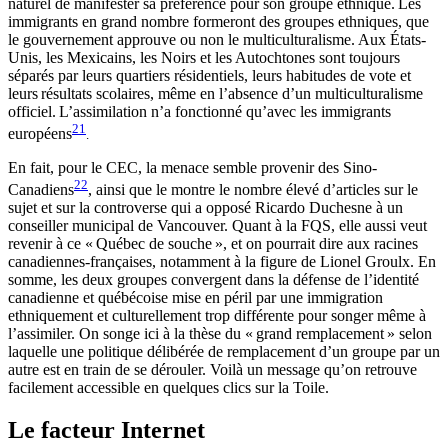
naturel de manifester sa préférence pour son groupe ethnique.
Les
immigrants en grand nombre
formeront des groupes ethniques, que
le gouvernement approuve ou non le multiculturalisme.
Aux États-
Unis, les Mexicains, les Noirs et les Autochtones sont toujours
séparés par leurs quartiers résidentiels, leurs habitudes de vote et
leurs
résultats scolaires, même en l’absence d’un multiculturalisme
officiel.
L’assimilation n’a fonctionné qu’avec les immigrants
21
européens
.
En fait, pour le CEC, la menace semble provenir des Sino-
22
Canadiens
, ainsi que le montre le nombre élevé d’articles sur le
sujet et sur la controverse qui a opposé Ricardo Duchesne à un
conseiller municipal de Vancouver. Quant à la FQS, elle aussi veut
revenir à ce « Québec de souche », et on pourrait dire aux racines
canadiennes-françaises, notamment à la figure de Lionel Groulx. En
somme, les deux groupes convergent dans la défense de l’identité
canadienne et québécoise mise en péril par une immigration
ethniquement et culturellement trop différente pour songer même à
l’assimiler. On songe ici à la thèse du « grand remplacement » selon
laquelle une politique délibérée de remplacement d’un groupe par un
autre est en train de se dérouler. Voilà un message qu’on retrouve
facilement accessible en quelques clics sur la Toile.
Le facteur Internet