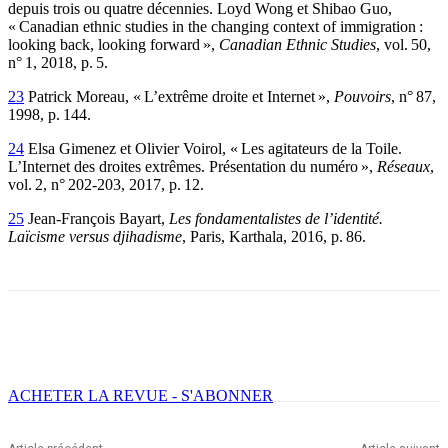
depuis trois ou quatre décennies.
Loyd Wong et Shibao Guo,
« Canadian ethnic studies in the changing context of immigration :
looking back, looking forward »,
Canadian Ethnic Studies
, vol. 50,
n° 1, 2018, p. 5.
23
Patrick Moreau, « L’extrême droite et Internet »,
Pouvoirs
, n° 87,
1998, p. 144.
24
Elsa Gimenez et Olivier Voirol, « Les agitateurs de la Toile.
L’Internet des droites extrêmes. Présentation du numéro »,
Réseaux
,
vol. 2, n° 202-203, 2017, p. 12.
25
Jean-François Bayart,
Les fondamentalistes de l’identité.
Laïcisme versus djihadisme
, Paris, Karthala, 2016, p. 86.
Facebook
X
Email
Imprimer
ACHETER LA REVUE - S'ABONNER