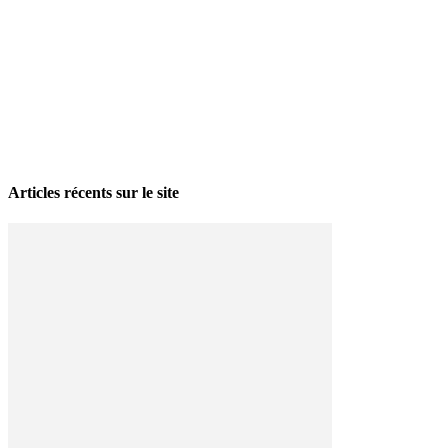
La grève politique et sociale – No 35, printemps 2026
28 avril 2026
Articles récents sur le site