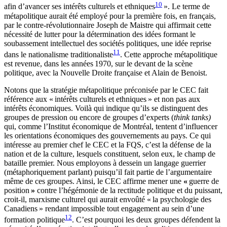
10
afin d’avancer ses intérêts culturels et ethniques
». Le terme de
métapolitique aurait été employé pour la première fois, en français,
par le contre-révolutionnaire Joseph de Maistre qui affirmait cette
nécessité de lutter pour la détermination des idées formant le
soubassement intellectuel des sociétés politiques, une idée reprise
11
dans le nationalisme traditionaliste
. Cette approche métapolitique
est revenue, dans les années 1970, sur le devant de la scène
politique, avec la Nouvelle Droite française et Alain de Benoist.
Notons que la stratégie métapolitique préconisée par le CEC fait
référence aux « intérêts culturels et ethniques » et non pas aux
intérêts économiques. Voilà qui indique qu’ils se distinguent des
groupes de pression ou encore de groupes d’experts (
think tanks)
qui, comme l’Institut économique de Montréal, tentent d’influencer
les orientations économiques des gouvernements au pays. Ce qui
intéresse au premier chef le CEC et la FQS, c’est la défense de la
nation et de la culture, lesquels constituent, selon eux, le champ de
bataille premier. Nous employons à dessein un langage guerrier
(métaphoriquement parlant) puisqu’il fait partie de l’argumentaire
même de ces groupes. Ainsi, le CEC affirme mener une
«
guerre de
position
»
contre l’hégémonie de la rectitude politique et du puissant,
croit-il, marxisme culturel qui aurait envoûté « la psychologie des
Canadiens » rendant impossible tout engagement au sein d’une
12
formation politique
. C’est pourquoi les deux groupes défendent la