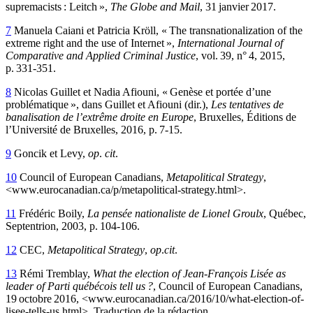
supremacists : Leitch »,
The Globe and Mail
, 31 janvier 2017.
7
Manuela Caiani et Patricia Kröll, « The transnationalization of the
extreme right and the use of Internet »,
International Journal of
Comparative and Applied Criminal Justice
, vol. 39, n° 4, 2015,
p. 331-351.
8
Nicolas Guillet et Nadia Afiouni, « Genèse et portée d’une
problématique », dans Guillet et Afiouni (dir.),
Les tentatives de
banalisation de l’extrême droite en Europe
, Bruxelles, Éditions de
l’Université de Bruxelles, 2016, p. 7-15.
9
Goncik et Levy,
op
.
cit
.
10
Council of European Canadians,
Metapolitical Strategy
,
<
www.eurocanadian.ca/p/metapolitical-strategy.html>.
11
Frédéric Boily,
La pensée nationaliste de Lionel Groulx
, Québec,
Septentrion, 2003, p. 104-106.
12
CEC,
Metapolitical Strategy
,
op
.
cit
.
13
Rémi Tremblay,
What the election of Jean-François Lisée as
leader of Parti québécois tell us ?
, Council of European Canadians,
19 octobre 2016, <www.eurocanadian.ca/2016/10/what-election-of-
lisee-tells-us.html>. Traduction de la rédaction.