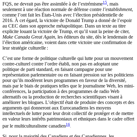
15
FQS, ne devrait pas être assimilée à de l’extrémisme
, mais
seulement à une réaction normale de défense contre
l’establishment
,
comme l’ont fait les États-Unis avec l’élection présidentielle de
2016. À cet égard, la victoire de Donald Trump a donné de l’espoir
au CEC dans son approche métapolitique. Dans un texte au titre
explicite louant la victoire de Trump, et qu’il vaut la peine de citer,
Make Canada Great Again
, les éditeurs du site, dès le lendemain de
l’élection américaine, voient dans cette victoire une confirmation de
leur stratégie culturelle :
C’est une forme de politique culturelle qui lutte pour un mouvement
contre-culturel contre l’ordre établi, non pas en adoptant une
politique de parti standard, en faisant campagne pour une
représentation parlementaire ou en faisant pression sur les politiciens
pour qu’ils modèrent leurs programmes en faveur de la diversité,
mais par le biais de pratiques telles que le journalisme Web, les mini-
conférences, la participation à des programmes de radio Web
alternatifs ou la production de recherches scientifiques visant à
améliorer les blogues.
L’objectif était de produire des concepts et des
arguments qui donneront aux Eurocanadiens les moyens
intellectuels
de lutter pour leur droit collectif de protéger et de mettre
en valeur leurs intérêts patrimoniaux et ethniques dans le cadre offert
16
par le multiculturalisme canadien
.
Si, pour la majorité des Canadiens et des Canadiennes, les