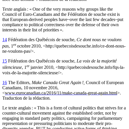
Texte anglais : «
One of the very reasons why groups like the
Council of Euro-Canadians and the Fédération de souche exist is
that European-derived peoples have ̶ over the last few decades ̶ put
compliance to political correctness over the defense of their own
interests in their list of priorities ».
14
Fédération des Québécois de souche,
Ce dont nous ne voulons
er
pas
, 1
octobre 2010, <http://quebecoisdesouche.info/ce-dont-nous-
ne-voulons-pas/>.
15
Fédération des Québécois de souche,
La voix de la majorité
er
silencieuse
, 1
janvier 2010, <http://quebecoisdesouche.info/fqs-la-
voix-de-la-majorite-silencieuse/>.
16
The Editors,
Make Canada Great Again !,
Council of European
Canadians, 10 novembre 2016,
<
www.eurocanadian.ca/2016/11/make-canada-great-again.html
>.
Traduction de la rédaction.
Le texte anglais : « This is a form of cultural politics that strives for a
counter-cultural movement against the established order, not by
engaging in standard party politics, campaigning for parliamentary
representation or pressuring politicians to moderate their pro-
diversity agendas, BUT by conducting active forms of thinking