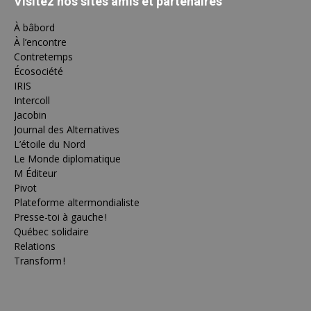
Visitez nos sites amis et partenaires
À bâbord
À l’encontre
Contretemps
Écosociété
IRIS
Intercoll
Jacobin
Journal des Alternatives
L’étoile du Nord
Le Monde diplomatique
M Éditeur
Pivot
Plateforme altermondialiste
Presse-toi à gauche !
Québec solidaire
Relations
Transform !