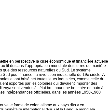
ttre en perspective la crise économique et financière actuelle
u fil des ans l’appropriation mondiale des terres de manière
ains que des ressources naturelles du Sud. Le système
 Sud pour financer la révolution industrielle du 19e siècle. A
ies et ont brisé net toutes leurs industries, comme celle du
ient exportés par les colonies qui devaient importer des
 au Kenya sont vendus à l’état brut pour une bouchée de pain à
 Les indépendances officielles, dans les années 1950-1960
 nouvelle forme de colonialisme aux pays dits « en
nds monétaire international (FMI) et la Banque mondiale,