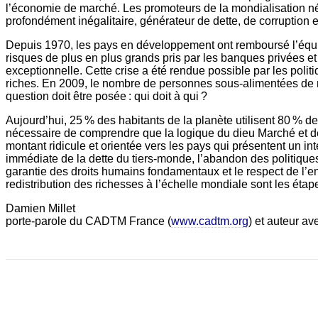
l’économie de marché. Les promoteurs de la mondialisation n
profondément inégalitaire, générateur de dette, de corruption e
Depuis 1970, les pays en développement ont remboursé l’équival
risques de plus en plus grands pris par les banques privées e
exceptionnelle. Cette crise a été rendue possible par les poli
riches. En 2009, le nombre de personnes sous-alimentées de ma
question doit être posée : qui doit à qui ?
Aujourd’hui, 25 % des habitants de la planète utilisent 80 % d
nécessaire de comprendre que la logique du dieu Marché et de l
montant ridicule et orientée vers les pays qui présentent un int
immédiate de la dette du tiers-monde, l’abandon des politique
garantie des droits humains fondamentaux et le respect de l’en
redistribution des richesses à l’échelle mondiale sont les é
Damien Millet
porte-parole du CADTM France (
www.cadtm.org
) et auteur av
Facebook
X
Email
Imprimer