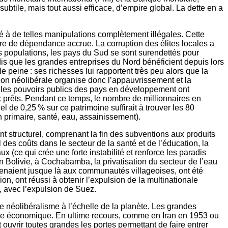
btile, mais tout aussi efficace, d’empire global. La dette en a
à de telles manipulations complètement illégales. Cette
re de dépendance accrue. La corruption des élites locales a
es populations, les pays du Sud se sont surendettés pour
dis que les grandes entreprises du Nord bénéficient depuis lors
e peine : ses richesses lui rapportent très peu alors que la
on néolibérale organise donc l’appauvrissement et la
, les pouvoirs publics des pays en développement ont
ux prêts. Pendant ce temps, le nombre de millionnaires en
 de 0,25 % sur ce patrimoine suffirait à trouver les 80
n primaire, santé, eau, assainissement).
t structurel, comprenant la fin des subventions aux produits
des coûts dans le secteur de la santé et de l’éducation, la
ce qui crée une forte instabilité et renforce les paradis
n Bolivie, à Cochabamba, la privatisation du secteur de l’eau
rtenaient jusque là aux communautés villageoises, ont été
on, ont réussi à obtenir l’expulsion de la multinationale
z, avec l’expulsion de Suez.
e néolibéralisme à l’échelle de la planète. Les grandes
onomie économique. En ultime recours, comme en Iran en 1953 ou
ouvrir toutes grandes les portes permettant de faire entrer