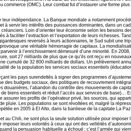
u commerce (OMC). Leur combat fut d’instaurer une forme plus su
e leur indépendance. La Banque mondiale a notamment procédé 
et à servir les intérêts des puissances dominantes, dans un cad
s créanciers. Loin d’orienter leur économie selon les besoins d
à faciliter l’extraction et l’exportation de leurs richesses. Tan
igantesques reversés à leurs actionnaires, le Sud subit une tripl
rovoque une véritable hémorragie de capitaux. La mondialisati
r parvenir à l’enrichissement démesuré d’une minorité. En 2008
ieure, soit 27 milliards de plus que ce qu’ils ont reçu en nouvea
ine cumulé de 32 800 milliards de dollars. Un prélèvement annuel
talité de la population les services sociaux essentiels (éducatio
rçant les pays surendettés à signer des programmes d’ajustemen
e des budgets sociaux, des politiques de recouvrement intégral 
douanières, l’abandon du contrôle des mouvements de capitaux (
x de biens essentiels et réduit l’accès aux services de base)… E
assurer les profits de l’opérateur privé, les sources, qui appa
 pluie. Les populations se sont révoltées et, malgré la répressi
st répétée en 2005 à El Alto, dans la banlieue de la capitale La Pa
u Chili, ne sont plus la seule solution utilisée pour imposer l
 pour imposer leurs volontés à ceux qui ont des velléités d’aut
and la persuasion habituelle a échoué : c’est l’armée qui vient 