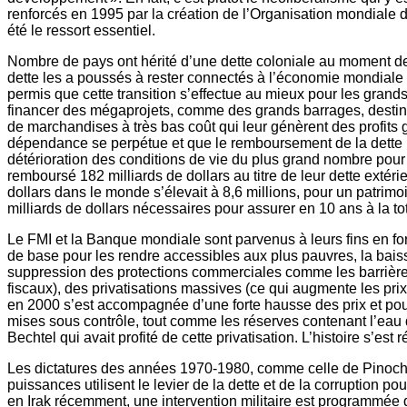
renforcés en 1995 par la création de l’Organisation mondiale d
été le ressort essentiel.
Nombre de pays ont hérité d’une dette coloniale au moment d
dette les a poussés à rester connectés à l’économie mondiale 
permis que cette transition s’effectue au mieux pour les grand
financer des mégaprojets, comme des grands barrages, destinés 
de marchandises à très bas coût qui leur génèrent des profits g
dépendance se perpétue et que le remboursement de la dette p
détérioration des conditions de vie du plus grand nombre pou
remboursé 182 milliards de dollars au titre de leur dette extér
dollars dans le monde s’élevait à 8,6 millions, pour un patrimo
milliards de dollars nécessaires pour assurer en 10 ans à la to
Le FMI et la Banque mondiale sont parvenus à leurs fins en fo
de base pour les rendre accessibles aux plus pauvres, la baiss
suppression des protections commerciales comme les barrières 
fiscaux), des privatisations massives (ce qui augmente les pri
en 2000 s’est accompagnée d’une forte hausse des prix et pour 
mises sous contrôle, tout comme les réserves contenant l’eau de
Bechtel qui avait profité de cette privatisation. L’histoire s’e
Les dictatures des années 1970-1980, comme celle de Pinochet a
puissances utilisent le levier de la dette et de la corruption
en Irak récemment, une intervention militaire est programmée qu