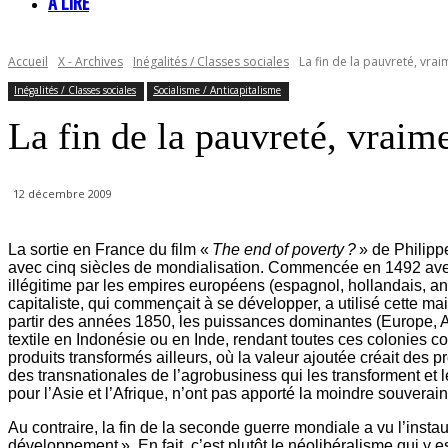
À LIRE
Accueil
X - Archives
Inégalités / Classes sociales
La fin de la pauvreté, vrai
Inégalités / Classes sociales
Socialisme / Anticapitalisme
La fin de la pauvreté, vraim
12 décembre 2009
La sortie en France du film «
The end of poverty ?
» de Philipp
avec cinq siècles de mondialisation. Commencée en 1492 avec l
illégitime par les empires européens (espagnol, hollandais, an
capitaliste, qui commençait à se développer, a utilisé cette ma
partir des années 1850, les puissances dominantes (Europe, Am
textile en Indonésie ou en Inde, rendant toutes ces colonies c
produits transformés ailleurs, où la valeur ajoutée créait des 
des transnationales de l’agrobusiness qui les transforment et
pour l’Asie et l’Afrique, n’ont pas apporté la moindre souvera
Au contraire, la fin de la seconde guerre mondiale a vu l’inst
développement ». En fait, c’est plutôt le néolibéralisme qui y