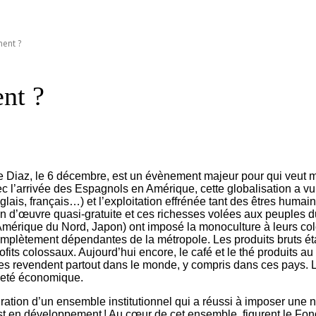
ment ?
ent ?
e Diaz, le 6 décembre, est un évènement majeur pour qui veut me
’arrivée des Espagnols en Amérique, cette globalisation a vu a
glais, français…) et l’exploitation effrénée tant des êtres hum
in d’œuvre quasi-gratuite et ces richesses volées aux peuples du
érique du Nord, Japon) ont imposé la monoculture à leurs colon
omplètement dépendantes de la métropole. Les produits bruts éta
profits colossaux. Aujourd’hui encore, le café et le thé produits
 les revendent partout dans le monde, y compris dans ces pays.
ineté économique.
auration d’un ensemble institutionnel qui a réussi à imposer une
 est en développement ! Au cœur de cet ensemble, figurent le Fo