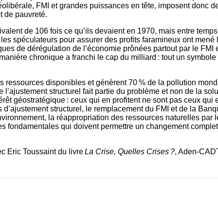
éolibérale, FMI et grandes puissances en tête, imposent donc 
t de pauvreté.
ent de 106 fois ce qu’ils devaient en 1970, mais entre temps leu
t les spéculateurs pour assurer des profits faramineux ont mené
tiques de dérégulation de l’économie prônées partout par le FMI
nière chronique a franchi le cap du milliard : tout un symbole
es ressources disponibles et génèrent 70 % de la pollution mond
’ajustement structurel fait partie du problème et non de la sol
érêt géostratégique : ceux qui en profitent ne sont pas ceux qui en
s d’ajustement structurel, le remplacement du FMI et de la Banq
vironnement, la réappropriation des ressources naturelles par l
tapes fondamentales qui doivent permettre un changement comple
ec Eric Toussaint du livre
La Crise, Quelles Crises ?
, Aden-CADT